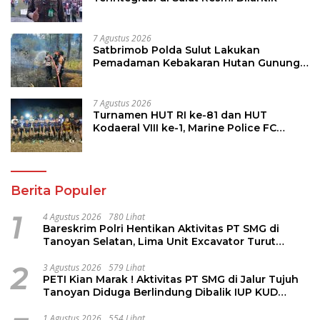
7 Agustus 2026
Satbrimob Polda Sulut Lakukan
Pemadaman Kebakaran Hutan Gunung
Soputan
7 Agustus 2026
Turnamen HUT RI ke-81 dan HUT
Kodaeral VIII ke-1, Marine Police FC
Amankan Tiket 16 Besar
Berita Populer
1
4 Agustus 2026
780 Lihat
Bareskrim Polri Hentikan Aktivitas PT SMG di
Tanoyan Selatan, Lima Unit Excavator Turut
Diamankan
2
3 Agustus 2026
579 Lihat
PETI Kian Marak ! Aktivitas PT SMG di Jalur Tujuh
Tanoyan Diduga Berlindung Dibalik IUP KUD
Perintis
1 Agustus 2026
554 Lihat