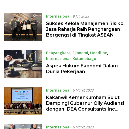
Misi Luar Angkasa
Internasional
9 Juli 2023
Sukses Kelola Manajemen Risiko,
Jasa Raharja Raih Penghargaan
Bergengsi di Tingkat ASEAN
Bhayangkara
,
Ekonomi
,
Headline
,
Internasional
,
Kotamobagu
13 Juni 2023
Aspek Hukum Ekonomi Dalam
Dunia Pekerjaan
Internasional
6 Maret 2023
Kakanwil Kemenkumham Sulut
Dampingi Gubernur Olly Audiensi
dengan IDEA Consultants Inc
Jepang
Internasional
6 Maret 2023