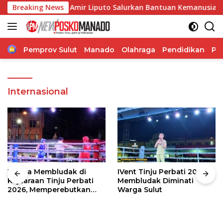
Langsung
an Pakowa, Amir Liputo Salurkan Bantuan Kemanusiaan
Breaking News
ke
konten
Home
Pemprov Sulut
Manado
Olahraga
Pendidikan
Po
Internasional
Warga Membludak di
IVent Tinju Perbati 2026
Kejuaraan Tinju Perbati
Membludak Diminati
2026, Memperebutkan
Warga Sulut
Piala Wali Kota