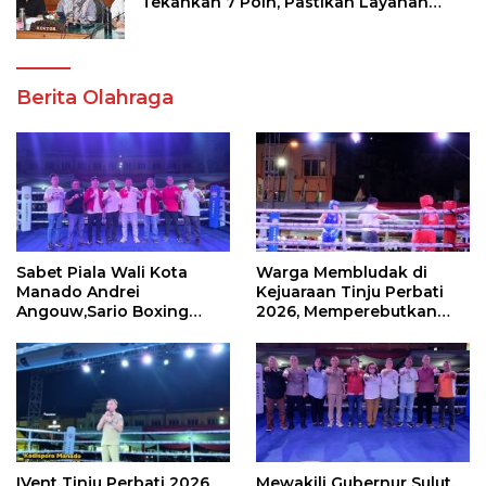
Tekankan 7 Poin, Pastikan Layanan
Akademik dan Kampus Kondusif
Berita Olahraga
Sabet Piala Wali Kota
Warga Membludak di
Manado Andrei
Kejuaraan Tinju Perbati
Angouw,Sario Boxing
2026, Memperebutkan
Camp Juara Umum Tinju
Piala Wali Kota
Perbati 2026
IVent Tinju Perbati 2026
Mewakili Gubernur Sulut,