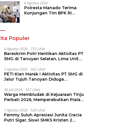
6 Agustus 2026
Polresta Manado Terima
Kunjungan Tim BPK RI
Dalam Pemeriksaan
Kepatuhan Atas Manajemen
Sistem Informasi Layanan
Laporan Kamtibmas
ita Populer
4 Agustus 2026
753 Lihat
Bareskrim Polri Hentikan Aktivitas PT
SMG di Tanoyan Selatan, Lima Unit
Excavator Turut Diamankan
3 Agustus 2026
562 Lihat
PETI Kian Marak ! Aktivitas PT SMG di
Jalur Tujuh Tanoyan Diduga
Berlindung Dibalik IUP KUD Perintis
30 Juli 2026
557 Lihat
Warga Membludak di Kejuaraan Tinju
Perbati 2026, Memperebutkan Piala
Wali Kota
1 Agustus 2026
529 Lihat
Femmy Suluh Apresiasi Junita Cracia
Putri Sigar, Siswi SMKS Kristen 2
Tomohon Raih Medali Perak LKS