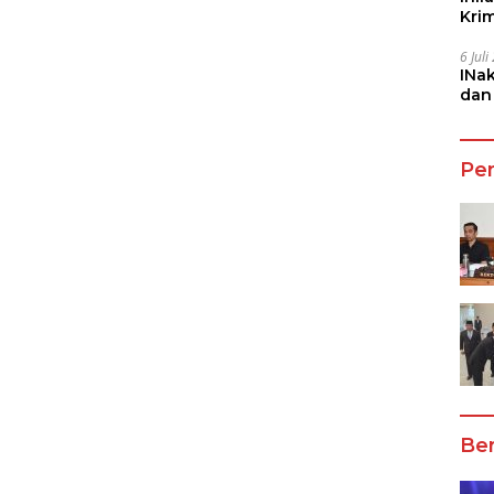
Kri
She
6 Jul
INa
dan
Jala
Pe
Ber