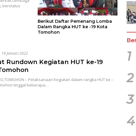
erkait Lembaga
 berstatus
Berikut Daftar Pemenang Lomba
Dalam Rangka HUT ke -19 Kota
Tomohon
Ber
1
18 Januari 2022
ut Rundown Kegiatan HUT ke-19
 Tomohon
2
,TOMOHON – Pelaksanaan Kegiatan dalam rangka HUT ke –
omohon tinggal beberapa…
3
4