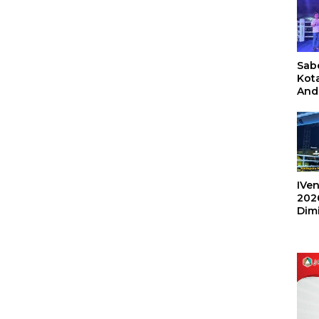
Sabe
Kot
And
Ang
Box
Umu
202
IVen
202
Dim
Sulu