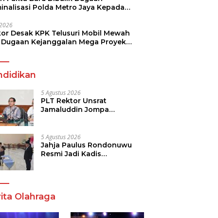
minalisasi Polda Metro Jaya Kepada
see Monicha Elshaday
i 2026
kor Desak KPK Telusuri Mobil Mewah
 Dugaan Kejanggalan Mega Proyek
n di BPJN
ndidikan
5 Agustus 2026
PLT Rektor Unsrat
Jamaluddin Jompa
Tekankan 7 Poin, Pastikan
Layanan Akademik dan
Kampus Kondusif
5 Agustus 2026
Jahja Paulus Rondonuwu
Resmi Jadi Kadis
Pendidikan Sulut, Gantikan
Femmy J Suluh
ita Olahraga