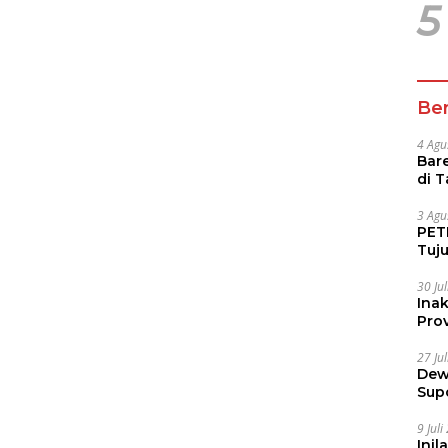
5
Ber
4 Agu
Bare
di 
Tur
3 Agu
PETI
Tuj
IUP 
30 Ju
Ina
Prov
27 Ju
Dew
Sup
9 Jul
Inil