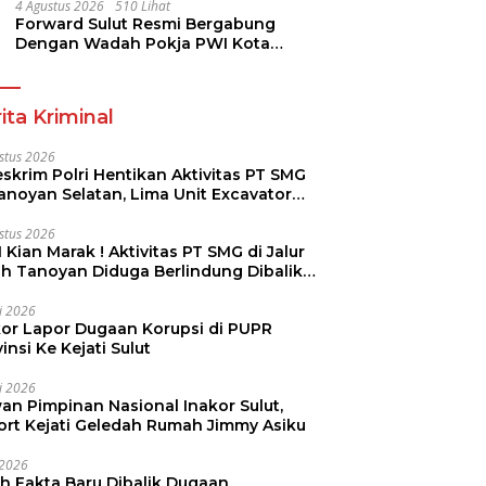
Dikmen Nasional 2026
4 Agustus 2026
510 Lihat
Forward Sulut Resmi Bergabung
Dengan Wadah Pokja PWI Kota
Manado
ita Kriminal
stus 2026
skrim Polri Hentikan Aktivitas PT SMG
Tanoyan Selatan, Lima Unit Excavator
ut Diamankan
stus 2026
 Kian Marak ! Aktivitas PT SMG di Jalur
uh Tanoyan Diduga Berlindung Dibalik
KUD Perintis
li 2026
kor Lapor Dugaan Korupsi di PUPR
insi Ke Kejati Sulut
li 2026
an Pimpinan Nasional Inakor Sulut,
ort Kejati Geledah Rumah Jimmy Asiku
i 2026
ah Fakta Baru Dibalik Dugaan