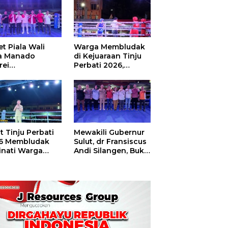
t Piala Wali
Warga Membludak
a Manado
di Kejuaraan Tinju
rei
Perbati 2026,
ouw,Sario
Memperebutkan
ing Camp Juara
Piala Wali Kota
m Tinju Perbati
6
t Tinju Perbati
Mewakili Gubernur
6 Membludak
Sulut, dr Fransiscus
inati Warga
Andi Silangen, Buka
t
Hajatan Tinju
Perbati Sulut,
Memperebutkan
Piala Wali Kota
Manado