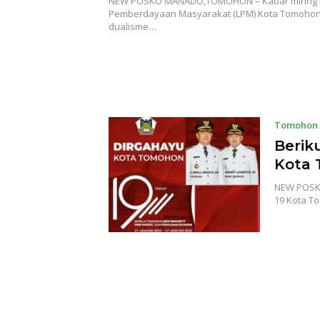
NEW POSKO MANADO,TOMOHON – Kabar miring t
Pemberdayaan Masyarakat (LPM) Kota Tomohon,
dualisme…
Tomohon
Berik
Kota
NEW POSKO
19 Kota T