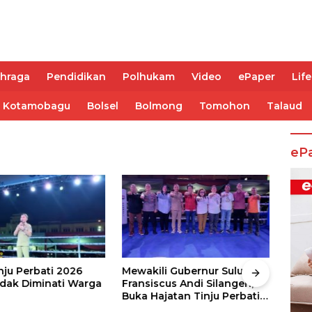
ahraga
Pendidikan
Polhukam
Video
ePaper
Life
Kotamobagu
Bolsel
Bolmong
Tomohon
Talaud
eP
nju Perbati 2026
Mewakili Gubernur Sulut, dr
Juar
ak Diminati Warga
Fransiscus Andi Silangen,
Keju
Buka Hajatan Tinju Perbati
2026
Sulut, Memperebutkan Piala
Wali