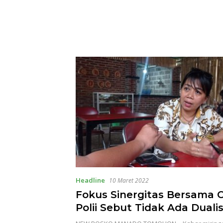
Headline
10 Maret 2022
Fokus Sinergitas Bersama
Polii Sebut Tidak Ada Dual
Dalam LPM Kota Tomohon