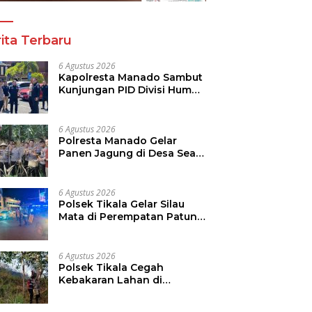
ita Terbaru
6 Agustus 2026
Kapolresta Manado Sambut
Kunjungan PID Divisi Humas
Polri
6 Agustus 2026
Polresta Manado Gelar
Panen Jagung di Desa Sea,
Perkuat Ketahanan Pangan
Dukung Program
Swasembada Pangan
6 Agustus 2026
Polsek Tikala Gelar Silau
Mata di Perempatan Patung
Kuda Paal Dua
6 Agustus 2026
Polsek Tikala Cegah
Kebakaran Lahan di
Ranomuut Meluas ke
Permukiman