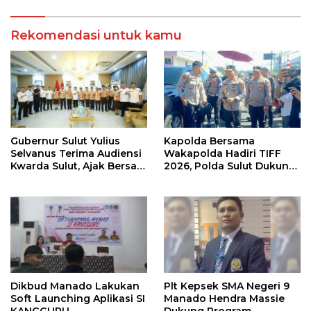
Rondonuwu
Rekomendasi untuk kamu
Gubernur Sulut Yulius
Kapolda Bersama
Selvanus Terima Audiensi
Wakapolda Hadiri TIFF
Kwarda Sulut, Ajak Bersatu
2026, Polda Sulut Dukung
Bersama Bangun Sulut
Pariwisata dan Jamin
Keamanan
Dikbud Manado Lakukan
Plt Kepsek SMA Negeri 9
Soft Launching Aplikasi SI
Manado Hendra Massie