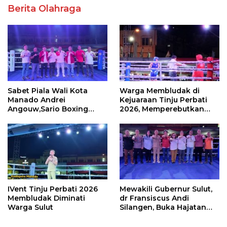
Berita Olahraga
Sabet Piala Wali Kota
Warga Membludak di
Manado Andrei
Kejuaraan Tinju Perbati
Angouw,Sario Boxing
2026, Memperebutkan
Camp Juara Umum Tinju
Piala Wali Kota
Perbati 2026
IVent Tinju Perbati 2026
Mewakili Gubernur Sulut,
Membludak Diminati
dr Fransiscus Andi
Warga Sulut
Silangen, Buka Hajatan
Tinju Perbati Sulut,
Memperebutkan Piala