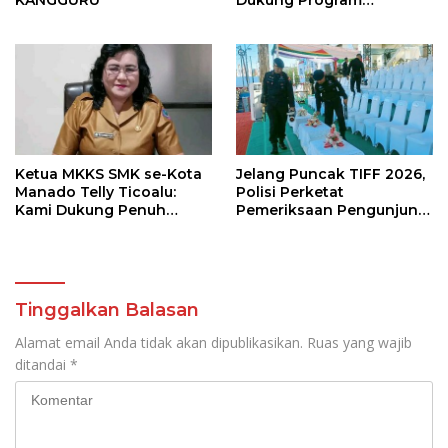
KANGGURU
Dukung Program
Pendidikan Kadis Dikda
Sulut Jahja Rondonuwu
Ketua MKKS SMK se-Kota
Jelang Puncak TIFF 2026,
Manado Telly Ticoalu:
Polisi Perketat
Kami Dukung Penuh
Pemeriksaan Pengunjung
Program Kadis
di Area Utama
Pendidikan, Jahja
Rondonuwu
Tinggalkan Balasan
Alamat email Anda tidak akan dipublikasikan.
Ruas yang wajib
ditandai
*