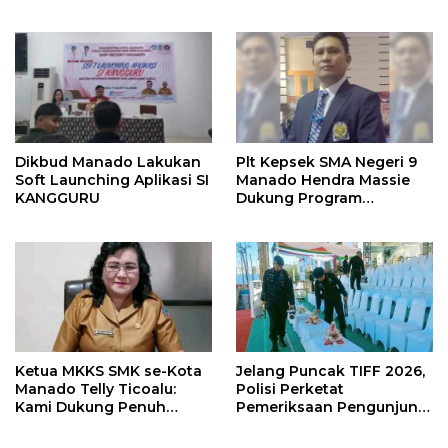
Bersama Bangun Sulut
Pariwisata dan Jamin
Keamanan
Dikbud Manado Lakukan
Plt Kepsek SMA Negeri 9
Soft Launching Aplikasi SI
Manado Hendra Massie
KANGGURU
Dukung Program
Pendidikan Kadis Dikda
Sulut Jahja Rondonuwu
Ketua MKKS SMK se-Kota
Jelang Puncak TIFF 2026,
Manado Telly Ticoalu:
Polisi Perketat
Kami Dukung Penuh
Pemeriksaan Pengunjung
Program Kadis
di Area Utama
Pendidikan, Jahja