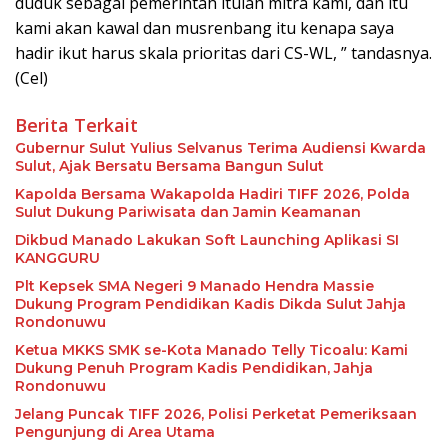
duduk sebagai pemerintah itulah mitra kami, dan itu
kami akan kawal dan musrenbang itu kenapa saya
hadir ikut harus skala prioritas dari CS-WL, ” tandasnya.
(Cel)
Berita Terkait
Gubernur Sulut Yulius Selvanus Terima Audiensi Kwarda
Sulut, Ajak Bersatu Bersama Bangun Sulut
Kapolda Bersama Wakapolda Hadiri TIFF 2026, Polda
Sulut Dukung Pariwisata dan Jamin Keamanan
Dikbud Manado Lakukan Soft Launching Aplikasi SI
KANGGURU
Plt Kepsek SMA Negeri 9 Manado Hendra Massie
Dukung Program Pendidikan Kadis Dikda Sulut Jahja
Rondonuwu
Ketua MKKS SMK se-Kota Manado Telly Ticoalu: Kami
Dukung Penuh Program Kadis Pendidikan, Jahja
Rondonuwu
Jelang Puncak TIFF 2026, Polisi Perketat Pemeriksaan
Pengunjung di Area Utama