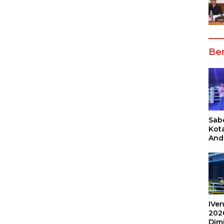
Ber
Sabe
Kot
And
Ang
Box
Umu
202
IVen
202
Dim