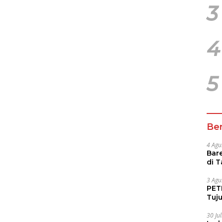
3
4
5
Ber
4 Agu
Bare
di 
Tur
3 Agu
PETI
Tuj
IUP 
30 Ju