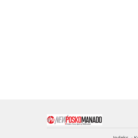
Indeks
K