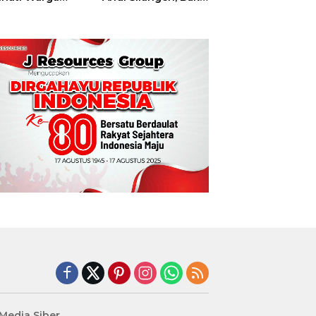
t
Hajatan Tinju
Perbati Sulut,
Memperebutkan
Piala Wali Kota
Manado
edia Siber