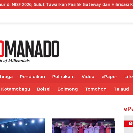
lut Tawarkan Pasifik Gateway dan Hilirisasi Kelapa ke Invest
ahraga
Pendidikan
Polhukam
Video
ePaper
Life
Kotamobagu
Bolsel
Bolmong
Tomohon
Talaud
eP