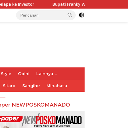
or
Bupati Franky Wongkar Tinjau Posko Siaga Karhutla
 Style
Opini
Lainnya
Sitaro
Sangihe
Minahasa
aper NEWPOSKOMANADO