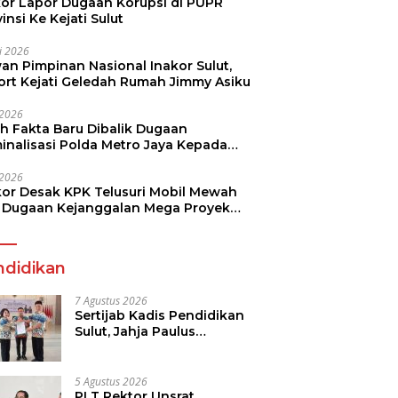
kor Lapor Dugaan Korupsi di PUPR
insi Ke Kejati Sulut
li 2026
an Pimpinan Nasional Inakor Sulut,
ort Kejati Geledah Rumah Jimmy Asiku
i 2026
ah Fakta Baru Dibalik Dugaan
minalisasi Polda Metro Jaya Kepada
see Monicha Elshaday
i 2026
kor Desak KPK Telusuri Mobil Mewah
 Dugaan Kejanggalan Mega Proyek
n di BPJN
ndidikan
7 Agustus 2026
Sertijab Kadis Pendidikan
Sulut, Jahja Paulus
Rondonuwu Siap Lanjutkan
Program Strategis
Pendidikan
5 Agustus 2026
PLT Rektor Unsrat