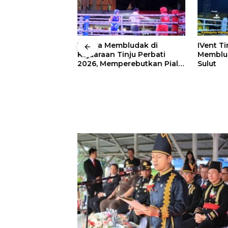
 Wali Kota
Warga Membludak di
IVent Ti
drei
Kejuaraan Tinju Perbati
Memblud
rio Boxing Camp
2026, Memperebutkan Piala
Sulut
 Tinju Perbati
Wali Kota