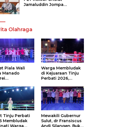
Jamaluddin Jompa
Tekankan 7 Poin, Pastikan
Layanan Akademik dan
Kampus Kondusif
ita Olahraga
t Piala Wali
Warga Membludak
a Manado
di Kejuaraan Tinju
rei
Perbati 2026,
ouw,Sario
Memperebutkan
ing Camp Juara
Piala Wali Kota
m Tinju Perbati
6
t Tinju Perbati
Mewakili Gubernur
6 Membludak
Sulut, dr Fransiscus
inati Warga
Andi Silangen, Buka