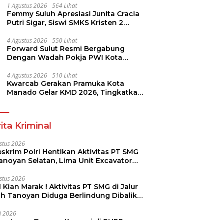
1 Agustus 2026
564 Lihat
Femmy Suluh Apresiasi Junita Cracia
Putri Sigar, Siswi SMKS Kristen 2
Tomohon Raih Medali Perak LKS
Dikmen Nasional 2026
4 Agustus 2026
550 Lihat
Forward Sulut Resmi Bergabung
Dengan Wadah Pokja PWI Kota
Manado
4 Agustus 2026
510 Lihat
Kwarcab Gerakan Pramuka Kota
Manado Gelar KMD 2026, Tingkatkan
Kompetensi 36 Calon Pembina
Pramuka
ita Kriminal
stus 2026
skrim Polri Hentikan Aktivitas PT SMG
Tanoyan Selatan, Lima Unit Excavator
ut Diamankan
stus 2026
 Kian Marak ! Aktivitas PT SMG di Jalur
uh Tanoyan Diduga Berlindung Dibalik
KUD Perintis
li 2026