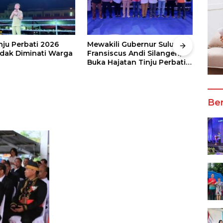
nju Perbati 2026
Mewakili Gubernur Sulut, dr
Juar
ak Diminati Warga
Fransiscus Andi Silangen,
Keju
Buka Hajatan Tinju Perbati
2026
Sulut, Memperebutkan Piala
Wali
Wali Kota Manado
Ber