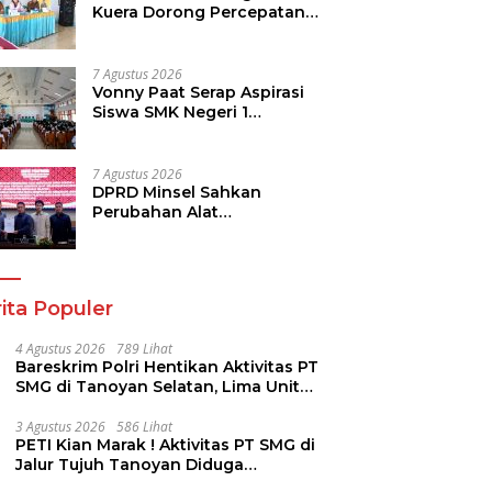
Kuera Dorong Percepatan
Pembangunan di Nusa
Utara
7 Agustus 2026
Vonny Paat Serap Aspirasi
Siswa SMK Negeri 1
Tondano
7 Agustus 2026
DPRD Minsel Sahkan
Perubahan Alat
Kelengkapan Dewan dan
Sepakati KUA-PPAS 2027
ita Populer
4 Agustus 2026
789 Lihat
Bareskrim Polri Hentikan Aktivitas PT
SMG di Tanoyan Selatan, Lima Unit
Excavator Turut Diamankan
3 Agustus 2026
586 Lihat
PETI Kian Marak ! Aktivitas PT SMG di
Jalur Tujuh Tanoyan Diduga
Berlindung Dibalik IUP KUD Perintis