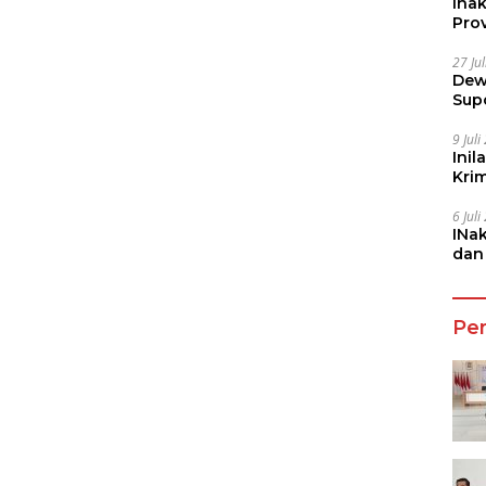
Ina
Prov
27 Ju
Dew
Sup
9 Jul
Inil
Kri
She
6 Jul
INa
dan
Jala
Pe