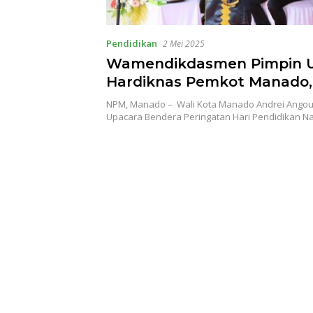
Pendidikan
2 Mei 2025
Wamendikdasmen Pimpin 
Hardiknas Pemkot Manado,
Pendidikan Butuh Kolabora
NPM, Manado – Wali Kota Manado Andrei Angou
Seluruh Elemen Masyaraka
Upacara Bendera Peringatan Hari Pendidikan N