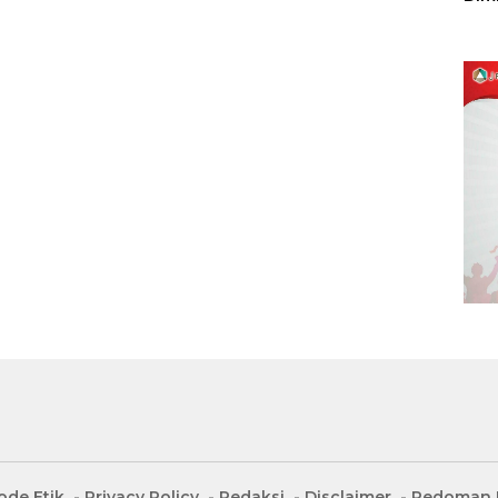
Sulu
ode Etik
Privacy Policy
Redaksi
Disclaimer
Pedoman M