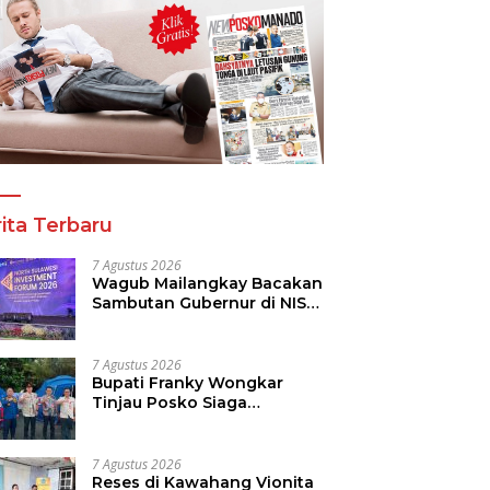
a Tinju Asia Ramaikan
Panitia Tinju Perbati 2026
R
araan Tinju Perbati
dan Pihak Mega Jasa
T
 Memperebutkan Piala
Kelolah All Out Siapkan
B
 Kota Manado
Lokasi Pertandingan
P
ita Terbaru
7 Agustus 2026
Wagub Mailangkay Bacakan
Sambutan Gubernur di NISF
2026, Sulut Tawarkan
Pasifik Gateway dan
Hilirisasi Kelapa ke Investor
7 Agustus 2026
Bupati Franky Wongkar
Tinjau Posko Siaga
Karhutla, Pastikan
Kesiapsiagaan Hadapi
Musim Kemarau
7 Agustus 2026
Reses di Kawahang Vionita