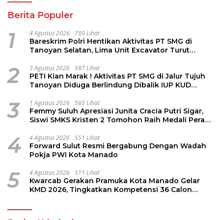
Berita Populer
1
4 Agustus 2026
789 Lihat
Bareskrim Polri Hentikan Aktivitas PT SMG di
Tanoyan Selatan, Lima Unit Excavator Turut
Diamankan
2
3 Agustus 2026
587 Lihat
PETI Kian Marak ! Aktivitas PT SMG di Jalur Tujuh
Tanoyan Diduga Berlindung Dibalik IUP KUD
Perintis
3
1 Agustus 2026
565 Lihat
Femmy Suluh Apresiasi Junita Cracia Putri Sigar,
Siswi SMKS Kristen 2 Tomohon Raih Medali Perak
LKS Dikmen Nasional 2026
4
4 Agustus 2026
551 Lihat
Forward Sulut Resmi Bergabung Dengan Wadah
Pokja PWI Kota Manado
5
4 Agustus 2026
511 Lihat
Kwarcab Gerakan Pramuka Kota Manado Gelar
KMD 2026, Tingkatkan Kompetensi 36 Calon
Pembina Pramuka