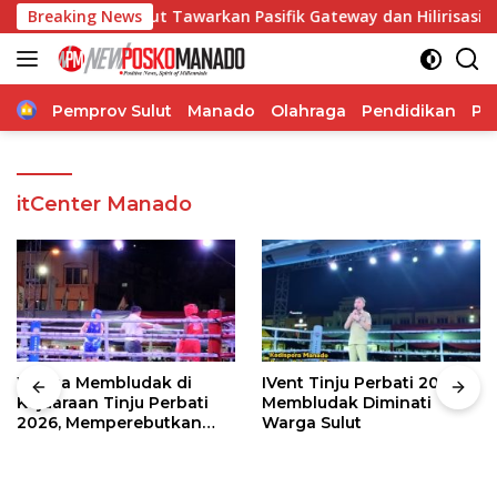
Langsung
26, Sulut Tawarkan Pasifik Gateway dan Hilirisasi Kelapa ke 
Breaking News
ke
konten
Home
Pemprov Sulut
Manado
Olahraga
Pendidikan
Po
itCenter Manado
Warga Membludak di
IVent Tinju Perbati 2026
Kejuaraan Tinju Perbati
Membludak Diminati
2026, Memperebutkan
Warga Sulut
Piala Wali Kota