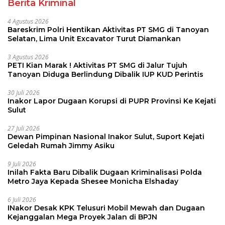
Berita Kriminal
4 Agustus 2026
Bareskrim Polri Hentikan Aktivitas PT SMG di Tanoyan
Selatan, Lima Unit Excavator Turut Diamankan
3 Agustus 2026
PETI Kian Marak ! Aktivitas PT SMG di Jalur Tujuh
Tanoyan Diduga Berlindung Dibalik IUP KUD Perintis
30 Juli 2026
Inakor Lapor Dugaan Korupsi di PUPR Provinsi Ke Kejati
Sulut
27 Juli 2026
Dewan Pimpinan Nasional Inakor Sulut, Suport Kejati
Geledah Rumah Jimmy Asiku
9 Juli 2026
Inilah Fakta Baru Dibalik Dugaan Kriminalisasi Polda
Metro Jaya Kepada Shesee Monicha Elshaday
6 Juli 2026
INakor Desak KPK Telusuri Mobil Mewah dan Dugaan
Kejanggalan Mega Proyek Jalan di BPJN