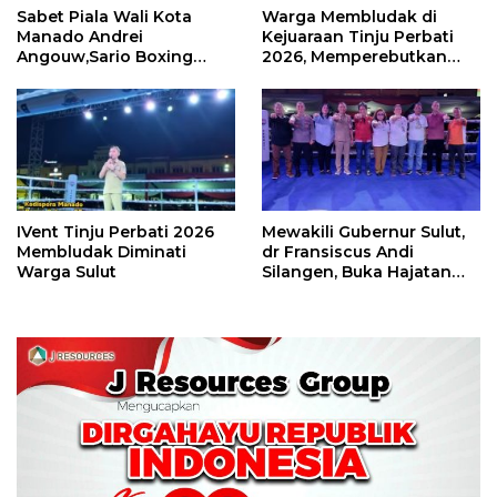
Sabet Piala Wali Kota
Warga Membludak di
Manado Andrei
Kejuaraan Tinju Perbati
Angouw,Sario Boxing
2026, Memperebutkan
Camp Juara Umum Tinju
Piala Wali Kota
Perbati 2026
IVent Tinju Perbati 2026
Mewakili Gubernur Sulut,
Membludak Diminati
dr Fransiscus Andi
Warga Sulut
Silangen, Buka Hajatan
Tinju Perbati Sulut,
Memperebutkan Piala
Wali Kota Manado