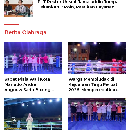
PLT Rektor Unsrat Jamaluddin Jompa
Tekankan 7 Poin, Pastikan Layanan
Akademik dan Kampus Kondusif
Berita Olahraga
Sabet Piala Wali Kota
Warga Membludak di
Manado Andrei
Kejuaraan Tinju Perbati
Angouw,Sario Boxing
2026, Memperebutkan
Camp Juara Umum Tinju
Piala Wali Kota
Perbati 2026