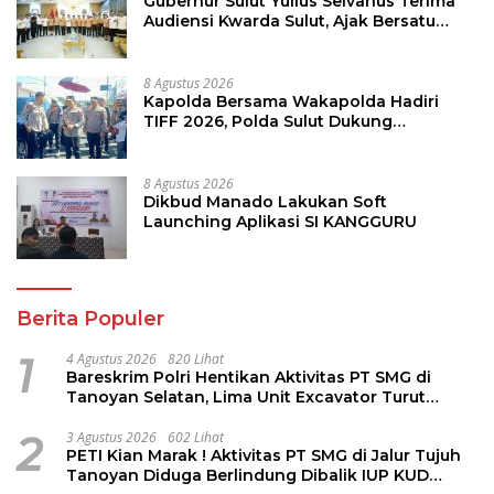
Gubernur Sulut Yulius Selvanus Terima
Audiensi Kwarda Sulut, Ajak Bersatu
Bersama Bangun Sulut
8 Agustus 2026
Kapolda Bersama Wakapolda Hadiri
TIFF 2026, Polda Sulut Dukung
Pariwisata dan Jamin Keamanan
8 Agustus 2026
Dikbud Manado Lakukan Soft
Launching Aplikasi SI KANGGURU
Berita Populer
1
4 Agustus 2026
820 Lihat
Bareskrim Polri Hentikan Aktivitas PT SMG di
Tanoyan Selatan, Lima Unit Excavator Turut
Diamankan
2
3 Agustus 2026
602 Lihat
PETI Kian Marak ! Aktivitas PT SMG di Jalur Tujuh
Tanoyan Diduga Berlindung Dibalik IUP KUD