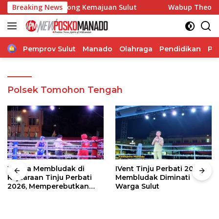
Langsung
angdam Dorong Kemajuan Sulut
Breaking News
Wabup Theodorus Kawatu
ke
konten
Home
Pemprov Sulut
Manado
Olahraga
Pendidikan
Po
Polsek Tomohon Tengah
Warga Membludak di
IVent Tinju Perbati 2026
Kejuaraan Tinju Perbati
Membludak Diminati
2026, Memperebutkan
Warga Sulut
Piala Wali Kota