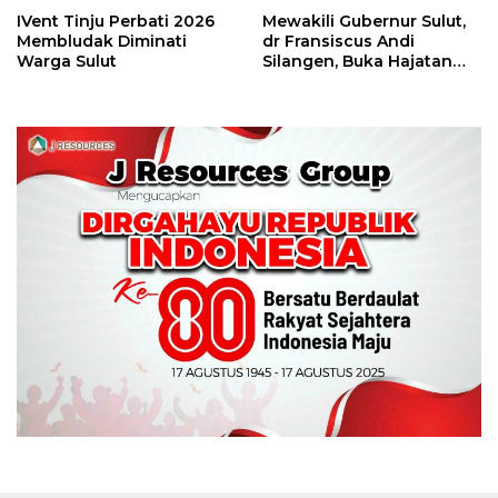
IVent Tinju Perbati 2026
Mewakili Gubernur Sulut,
Membludak Diminati
dr Fransiscus Andi
Warga Sulut
Silangen, Buka Hajatan
Tinju Perbati Sulut,
Memperebutkan Piala
Wali Kota Manado