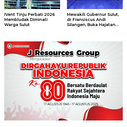
IVent Tinju Perbati 2026
Mewakili Gubernur Sulut,
Membludak Diminati
dr Fransiscus Andi
Warga Sulut
Silangen, Buka Hajatan
Tinju Perbati Sulut,
Memperebutkan Piala
Wali Kota Manado