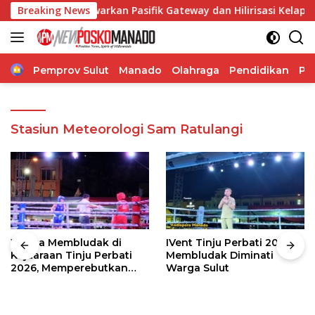
Langsung
ulut Tawarkan Pasifik Gateway dan Hilirisasi Kelapa ke Inves
Breaking News
ke
konten
Home
Pemprov Sulut
Manado
Olahraga
Pendidikan
Po
Stasiun Meteorologi Sam Ratulangi
Warga Membludak di
IVent Tinju Perbati 2026
Kejuaraan Tinju Perbati
Membludak Diminati
2026, Memperebutkan
Warga Sulut
Piala Wali Kota