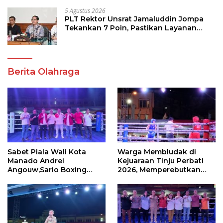
5 Agustus 2026
PLT Rektor Unsrat Jamaluddin Jompa
Tekankan 7 Poin, Pastikan Layanan
Akademik dan Kampus Kondusif
Berita Olahraga
Sabet Piala Wali Kota
Warga Membludak di
Manado Andrei
Kejuaraan Tinju Perbati
Angouw,Sario Boxing
2026, Memperebutkan
Camp Juara Umum Tinju
Piala Wali Kota
Perbati 2026