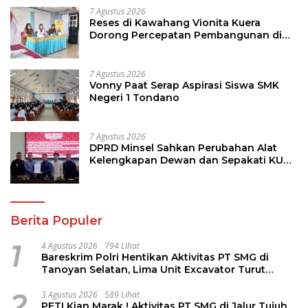
7 Agustus 2026
Reses di Kawahang Vionita Kuera
Dorong Percepatan Pembangunan di
Nusa Utara
7 Agustus 2026
Vonny Paat Serap Aspirasi Siswa SMK
Negeri 1 Tondano
7 Agustus 2026
DPRD Minsel Sahkan Perubahan Alat
Kelengkapan Dewan dan Sepakati KUA-
PPAS 2027
Berita Populer
1
4 Agustus 2026
794 Lihat
Bareskrim Polri Hentikan Aktivitas PT SMG di
Tanoyan Selatan, Lima Unit Excavator Turut
Diamankan
2
3 Agustus 2026
589 Lihat
PETI Kian Marak ! Aktivitas PT SMG di Jalur Tujuh