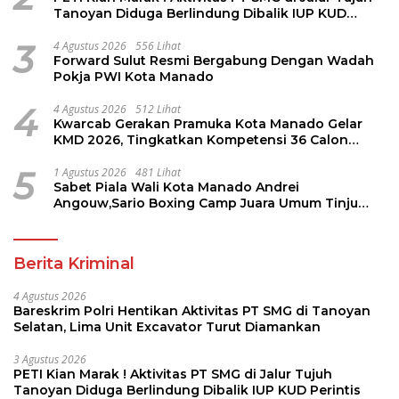
Tanoyan Diduga Berlindung Dibalik IUP KUD
Perintis
3
4 Agustus 2026
556 Lihat
Forward Sulut Resmi Bergabung Dengan Wadah
Pokja PWI Kota Manado
4
4 Agustus 2026
512 Lihat
Kwarcab Gerakan Pramuka Kota Manado Gelar
KMD 2026, Tingkatkan Kompetensi 36 Calon
Pembina Pramuka
5
1 Agustus 2026
481 Lihat
Sabet Piala Wali Kota Manado Andrei
Angouw,Sario Boxing Camp Juara Umum Tinju
Perbati 2026
Berita Kriminal
4 Agustus 2026
Bareskrim Polri Hentikan Aktivitas PT SMG di Tanoyan
Selatan, Lima Unit Excavator Turut Diamankan
3 Agustus 2026
PETI Kian Marak ! Aktivitas PT SMG di Jalur Tujuh
Tanoyan Diduga Berlindung Dibalik IUP KUD Perintis