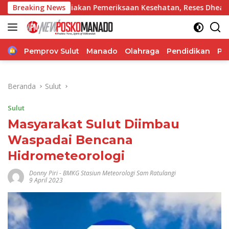
Langsung
Sediakan Pemeriksaan Kesehatan, Reses Dhea Lumenta Dipadat
Breaking News
ke
konten
Home
Pemprov Sulut
Manado
Olahraga
Pendidikan
Po
Beranda
Sulut
Sulut
Masyarakat Sulut Diimbau
Waspadai Bencana
Hidrometeorologi
Donny Piri
-
BMKG Stasiun Meteorologi Sam Ratulangi
9 April 2023