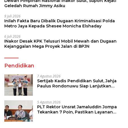
Dewan Pimpinan Nasional Inakor Sulut, Suport Kejati
Geledah Rumah Jimmy Asiku
9 Juli 2026
Inilah Fakta Baru Dibalik Dugaan Kriminalisasi Polda
Metro Jaya Kepada Shesee Monicha Elshaday
6 Juli 2026
INakor Desak KPK Telusuri Mobil Mewah dan Dugaan
Kejanggalan Mega Proyek Jalan di BPJN
Pendidikan
7 Agustus 2026
Sertijab Kadis Pendidikan Sulut, Jahja
Paulus Rondonuwu Siap Lanjutkan
Program Strategis Pendidikan
5 Agustus 2026
PLT Rektor Unsrat Jamaluddin Jompa
Tekankan 7 Poin, Pastikan Layanan
Akademik dan Kampus Kondusif