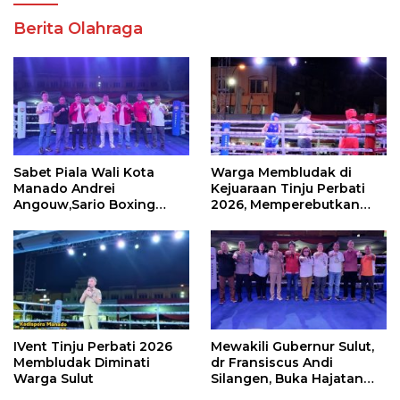
Berita Olahraga
Sabet Piala Wali Kota
Warga Membludak di
Manado Andrei
Kejuaraan Tinju Perbati
Angouw,Sario Boxing
2026, Memperebutkan
Camp Juara Umum Tinju
Piala Wali Kota
Perbati 2026
IVent Tinju Perbati 2026
Mewakili Gubernur Sulut,
Membludak Diminati
dr Fransiscus Andi
Warga Sulut
Silangen, Buka Hajatan
Tinju Perbati Sulut,