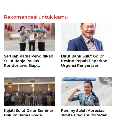
Care
Rekomendasi untuk kamu
Sertijab Kadis Pendidikan
Dirut Bank Sulut Go Dr
Sulut, Jahja Paulus
Revino Pepah Paparkan
Rondonuwu Siap
Urgensi Penyertaan
Lanjutkan Program
Modal Rp 30 Miliar
Strategis Pendidikan
Kejati Sulut Gelar Seminar
Femmy Suluh Apresiasi
Hukum Bahas Mega
Junita Cracia Putri Sigar,