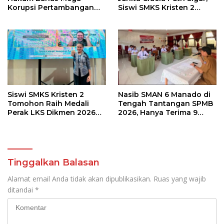
Korupsi Pertambangan
Siswi SMKS Kristen 2
Bersama Kepala Daerah di
Tomohon Raih Medali
BMR
Perak LKS Dikmen
Nasional 2026
Siswi SMKS Kristen 2
Nasib SMAN 6 Manado di
Tomohon Raih Medali
Tengah Tantangan SPMB
Perak LKS Dikmen 2026
2026, Hanya Terima 9
Cabang Health and Social
Siswa Baru
Care
Tinggalkan Balasan
Alamat email Anda tidak akan dipublikasikan.
Ruas yang wajib
ditandai
*