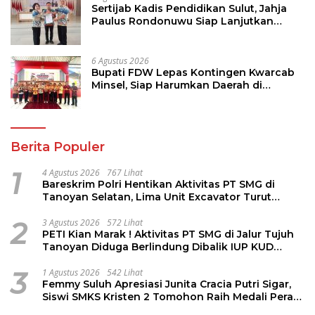
Sertijab Kadis Pendidikan Sulut, Jahja
Paulus Rondonuwu Siap Lanjutkan
Program Strategis Pendidikan
6 Agustus 2026
Bupati FDW Lepas Kontingen Kwarcab
Minsel, Siap Harumkan Daerah di
Jambore Nasional XII
Berita Populer
1
4 Agustus 2026
767 Lihat
Bareskrim Polri Hentikan Aktivitas PT SMG di
Tanoyan Selatan, Lima Unit Excavator Turut
Diamankan
2
3 Agustus 2026
572 Lihat
PETI Kian Marak ! Aktivitas PT SMG di Jalur Tujuh
Tanoyan Diduga Berlindung Dibalik IUP KUD
Perintis
3
1 Agustus 2026
542 Lihat
Femmy Suluh Apresiasi Junita Cracia Putri Sigar,
Siswi SMKS Kristen 2 Tomohon Raih Medali Perak
LKS Dikmen Nasional 2026