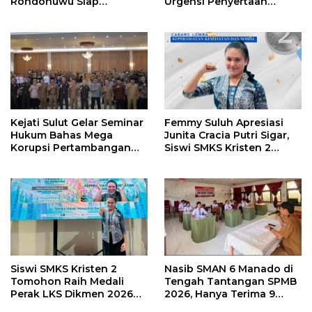
Rondonuwu Siap
Urgensi Penyertaan
Lanjutkan Program
Modal Rp 30 Miliar
Strategis Pendidikan
Kejati Sulut Gelar Seminar
Femmy Suluh Apresiasi
Hukum Bahas Mega
Junita Cracia Putri Sigar,
Korupsi Pertambangan
Siswi SMKS Kristen 2
Bersama Kepala Daerah di
Tomohon Raih Medali
BMR
Perak LKS Dikmen
Nasional 2026
Siswi SMKS Kristen 2
Nasib SMAN 6 Manado di
Tomohon Raih Medali
Tengah Tantangan SPMB
Perak LKS Dikmen 2026
2026, Hanya Terima 9
Cabang Health and Social
Siswa Baru