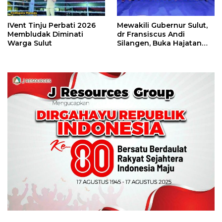
IVent Tinju Perbati 2026
Mewakili Gubernur Sulut,
Membludak Diminati
dr Fransiscus Andi
Warga Sulut
Silangen, Buka Hajatan
Tinju Perbati Sulut,
Memperebutkan Piala
Wali Kota Manado