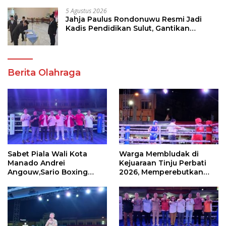
5 Agustus 2026
Jahja Paulus Rondonuwu Resmi Jadi
Kadis Pendidikan Sulut, Gantikan
Femmy J Suluh
Berita Olahraga
Sabet Piala Wali Kota
Warga Membludak di
Manado Andrei
Kejuaraan Tinju Perbati
Angouw,Sario Boxing
2026, Memperebutkan
Camp Juara Umum Tinju
Piala Wali Kota
Perbati 2026