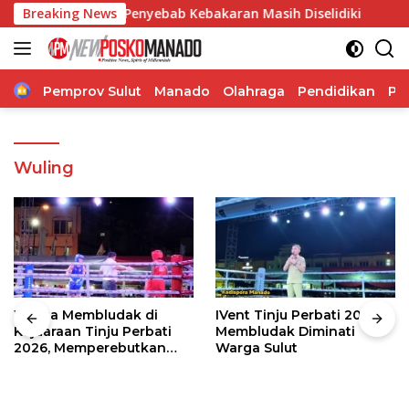
Langsung
lap Api, Penyebab Kebakaran Masih Diselidiki
Breaking News
Wabup T
ke
konten
Home
Pemprov Sulut
Manado
Olahraga
Pendidikan
Po
Wuling
Warga Membludak di
IVent Tinju Perbati 2026
Kejuaraan Tinju Perbati
Membludak Diminati
2026, Memperebutkan
Warga Sulut
Piala Wali Kota