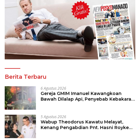
Berita Terbaru
6 Agustus 2026
Gereja GMIM Imanuel Kawangkoan
Bawah Dilalap Api, Penyebab Kebakaran
Masih Diselidiki
5 Agustus 2026
Wabup Theodorus Kawatu Melayat,
Kenang Pengabdian Pnt. Hasni Royke
Johannis Pola sebagai Pahlawan Tanpa
Tanda Jasa