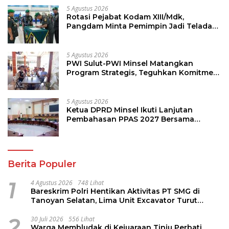
5 Agustus 2026
Rotasi Pejabat Kodam XIII/Mdk,
Pangdam Minta Pemimpin Jadi Teladan
dan Pemberi Solusi
5 Agustus 2026
PWI Sulut-PWI Minsel Matangkan
Program Strategis, Teguhkan Komitmen
Jurnalisme Berkualitas
5 Agustus 2026
Ketua DPRD Minsel Ikuti Lanjutan
Pembahasan PPAS 2027 Bersama
Komisi I dan Mitra Kerja
Berita Populer
1
4 Agustus 2026
748 Lihat
Bareskrim Polri Hentikan Aktivitas PT SMG di
Tanoyan Selatan, Lima Unit Excavator Turut
Diamankan
2
30 Juli 2026
556 Lihat
Warga Membludak di Kejuaraan Tinju Perbati