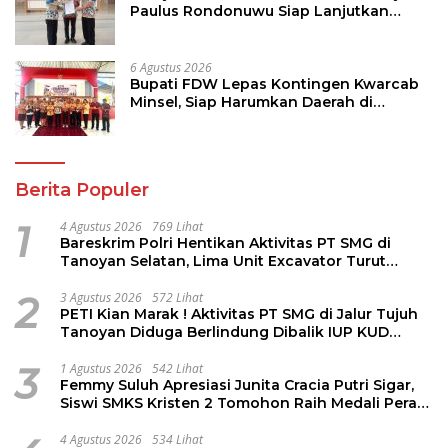
Paulus Rondonuwu Siap Lanjutkan
Program Strategis Pendidikan
6 Agustus 2026
Bupati FDW Lepas Kontingen Kwarcab
Minsel, Siap Harumkan Daerah di
Jambore Nasional XII
Berita Populer
1
4 Agustus 2026
769 Lihat
Bareskrim Polri Hentikan Aktivitas PT SMG di
Tanoyan Selatan, Lima Unit Excavator Turut
Diamankan
2
3 Agustus 2026
572 Lihat
PETI Kian Marak ! Aktivitas PT SMG di Jalur Tujuh
Tanoyan Diduga Berlindung Dibalik IUP KUD
Perintis
3
1 Agustus 2026
542 Lihat
Femmy Suluh Apresiasi Junita Cracia Putri Sigar,
Siswi SMKS Kristen 2 Tomohon Raih Medali Perak
LKS Dikmen Nasional 2026
4 Agustus 2026
534 Lihat