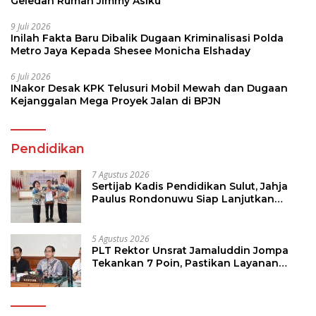
Geledah Rumah Jimmy Asiku
9 Juli 2026
Inilah Fakta Baru Dibalik Dugaan Kriminalisasi Polda
Metro Jaya Kepada Shesee Monicha Elshaday
6 Juli 2026
INakor Desak KPK Telusuri Mobil Mewah dan Dugaan
Kejanggalan Mega Proyek Jalan di BPJN
Pendidikan
7 Agustus 2026
Sertijab Kadis Pendidikan Sulut, Jahja
Paulus Rondonuwu Siap Lanjutkan
Program Strategis Pendidikan
5 Agustus 2026
PLT Rektor Unsrat Jamaluddin Jompa
Tekankan 7 Poin, Pastikan Layanan
Akademik dan Kampus Kondusif