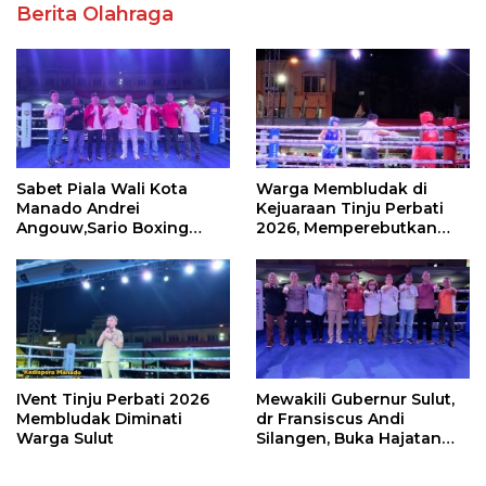
Berita Olahraga
Sabet Piala Wali Kota
Warga Membludak di
Manado Andrei
Kejuaraan Tinju Perbati
Angouw,Sario Boxing
2026, Memperebutkan
Camp Juara Umum Tinju
Piala Wali Kota
Perbati 2026
IVent Tinju Perbati 2026
Mewakili Gubernur Sulut,
Membludak Diminati
dr Fransiscus Andi
Warga Sulut
Silangen, Buka Hajatan
Tinju Perbati Sulut,
Memperebutkan Piala