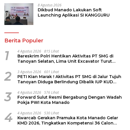
8 Agustus 2026
Dikbud Manado Lakukan Soft
Launching Aplikasi SI KANGGURU
Berita Populer
1
4 Agustus 2026
815 Lihat
Bareskrim Polri Hentikan Aktivitas PT SMG di
Tanoyan Selatan, Lima Unit Excavator Turut
Diamankan
2
3 Agustus 2026
601 Lihat
PETI Kian Marak ! Aktivitas PT SMG di Jalur Tujuh
Tanoyan Diduga Berlindung Dibalik IUP KUD
Perintis
3
4 Agustus 2026
576 Lihat
Forward Sulut Resmi Bergabung Dengan Wadah
Pokja PWI Kota Manado
4
4 Agustus 2026
530 Lihat
Kwarcab Gerakan Pramuka Kota Manado Gelar
KMD 2026, Tingkatkan Kompetensi 36 Calon
Pembina Pramuka