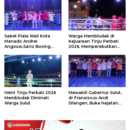
Sabet Piala Wali Kota
Warga Membludak di
Manado Andrei
Kejuaraan Tinju Perbati
Angouw,Sario Boxing
2026, Memperebutkan
Camp Juara Umum Tinju
Piala Wali Kota
Perbati 2026
IVent Tinju Perbati 2026
Mewakili Gubernur Sulut,
Membludak Diminati
dr Fransiscus Andi
Warga Sulut
Silangen, Buka Hajatan
Tinju Perbati Sulut,
Memperebutkan Piala
Wali Kota Manado