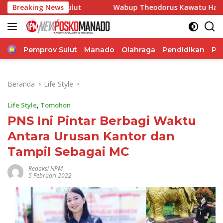
Langsung
n Sulut
Breaking News
Wabup Theodorus Kawatu Hadiri HUT ke-166 De
ke
konten
Home
Pemprov Sulut
Manado
Olahraga
Pendidikan
Po
Beranda
Life Style
Life Style
,
Tomohon
PNS Ini Pintar Berbagi Waktu
Antara Urusan Kantor dan
Tampil Sebagai MC
Redaksi NPM
5 Februari 2022