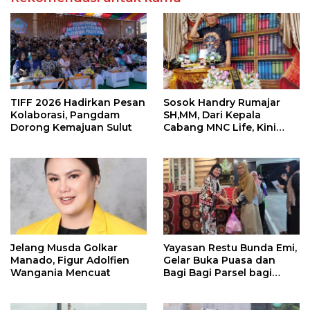
TIFF 2026 Hadirkan Pesan
Sosok Handry Rumajar
Kolaborasi, Pangdam
SH,MM, Dari Kepala
Dorong Kemajuan Sulut
Cabang MNC Life, Kini
Fokus Ke Profesional
Fotografi
Jelang Musda Golkar
Yayasan Restu Bunda Emi,
Manado, Figur Adolfien
Gelar Buka Puasa dan
Wangania Mencuat
Bagi Bagi Parsel bagi
Karyawan SPPG di Ciater
dan Serpong