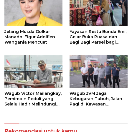
Jelang Musda Golkar
Yayasan Restu Bunda Emi,
Manado, Figur Adolfien
Gelar Buka Puasa dan
Wangania Mencuat
Bagi Bagi Parsel bagi
Karyawan SPPG di Ciater
dan Serpong
Wagub Victor Mailangkay,
Wagub JVM Jaga
Pemimpin Peduli yang
Kebugaran Tubuh, Jalan
Selalu Hadir Melindungi
Pagi di Kawasan
Warga Pesisir
Megamas
Rekomendasi untuk kamu