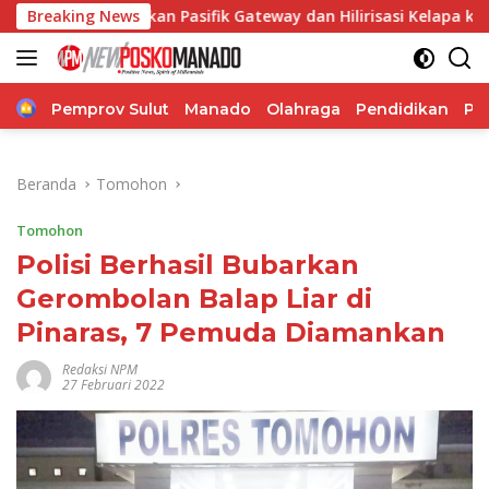
Langsung
an Pasifik Gateway dan Hilirisasi Kelapa ke Investor
Breaking News
ke
konten
Home
Pemprov Sulut
Manado
Olahraga
Pendidikan
Po
Beranda
Tomohon
Tomohon
Polisi Berhasil Bubarkan
Gerombolan Balap Liar di
Pinaras, 7 Pemuda Diamankan
Redaksi NPM
27 Februari 2022