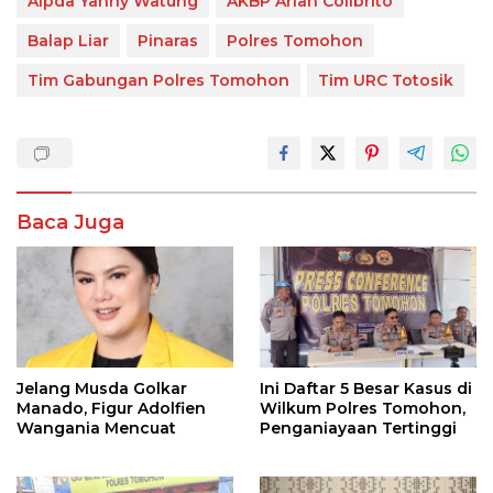
Aipda Yanny Watung
AKBP Arian Colibrito
Balap Liar
Pinaras
Polres Tomohon
Tim Gabungan Polres Tomohon
Tim URC Totosik
Baca Juga
Jelang Musda Golkar
Ini Daftar 5 Besar Kasus di
Manado, Figur Adolfien
Wilkum Polres Tomohon,
Wangania Mencuat
Penganiayaan Tertinggi