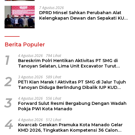
7 Agustus 2026
DPRD Minsel Sahkan Perubahan Alat
Kelengkapan Dewan dan Sepakati KUA-
PPAS 2027
Berita Populer
1
4 Agustus 2026
794 Lihat
Bareskrim Polri Hentikan Aktivitas PT SMG di
Tanoyan Selatan, Lima Unit Excavator Turut
Diamankan
2
3 Agustus 2026
589 Lihat
PETI Kian Marak ! Aktivitas PT SMG di Jalur Tujuh
Tanoyan Diduga Berlindung Dibalik IUP KUD
Perintis
3
4 Agustus 2026
556 Lihat
Forward Sulut Resmi Bergabung Dengan Wadah
Pokja PWI Kota Manado
4
4 Agustus 2026
512 Lihat
Kwarcab Gerakan Pramuka Kota Manado Gelar
KMD 2026, Tingkatkan Kompetensi 36 Calon