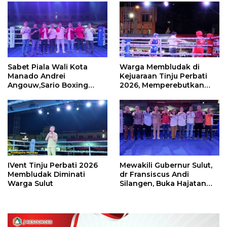
Sabet Piala Wali Kota
Warga Membludak di
Manado Andrei
Kejuaraan Tinju Perbati
Angouw,Sario Boxing
2026, Memperebutkan
Camp Juara Umum Tinju
Piala Wali Kota
Perbati 2026
IVent Tinju Perbati 2026
Mewakili Gubernur Sulut,
Membludak Diminati
dr Fransiscus Andi
Warga Sulut
Silangen, Buka Hajatan
Tinju Perbati Sulut,
Memperebutkan Piala
Wali Kota Manado