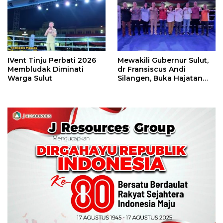
IVent Tinju Perbati 2026
Mewakili Gubernur Sulut,
Membludak Diminati
dr Fransiscus Andi
Warga Sulut
Silangen, Buka Hajatan
Tinju Perbati Sulut,
Memperebutkan Piala
Wali Kota Manado