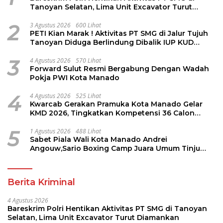
Tanoyan Selatan, Lima Unit Excavator Turut
Diamankan
2
3 Agustus 2026
600 Lihat
PETI Kian Marak ! Aktivitas PT SMG di Jalur Tujuh
Tanoyan Diduga Berlindung Dibalik IUP KUD
Perintis
3
4 Agustus 2026
570 Lihat
Forward Sulut Resmi Bergabung Dengan Wadah
Pokja PWI Kota Manado
4
4 Agustus 2026
525 Lihat
Kwarcab Gerakan Pramuka Kota Manado Gelar
KMD 2026, Tingkatkan Kompetensi 36 Calon
Pembina Pramuka
5
1 Agustus 2026
488 Lihat
Sabet Piala Wali Kota Manado Andrei
Angouw,Sario Boxing Camp Juara Umum Tinju
Perbati 2026
Berita Kriminal
4 Agustus 2026
Bareskrim Polri Hentikan Aktivitas PT SMG di Tanoyan
Selatan, Lima Unit Excavator Turut Diamankan