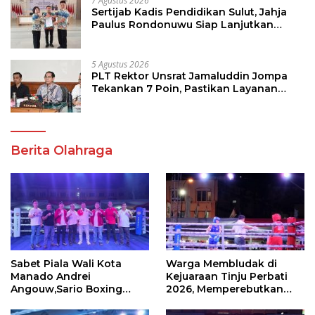
7 Agustus 2026
Sertijab Kadis Pendidikan Sulut, Jahja
Paulus Rondonuwu Siap Lanjutkan
Program Strategis Pendidikan
5 Agustus 2026
PLT Rektor Unsrat Jamaluddin Jompa
Tekankan 7 Poin, Pastikan Layanan
Akademik dan Kampus Kondusif
Berita Olahraga
Sabet Piala Wali Kota
Warga Membludak di
Manado Andrei
Kejuaraan Tinju Perbati
Angouw,Sario Boxing
2026, Memperebutkan
Camp Juara Umum Tinju
Piala Wali Kota
Perbati 2026