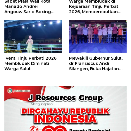
Sabet Piala Wali Kota
Warga Membludak di
Manado Andrei
Kejuaraan Tinju Perbati
Angouw,Sario Boxing
2026, Memperebutkan
Camp Juara Umum Tinju
Piala Wali Kota
Perbati 2026
IVent Tinju Perbati 2026
Mewakili Gubernur Sulut,
Membludak Diminati
dr Fransiscus Andi
Warga Sulut
Silangen, Buka Hajatan
Tinju Perbati Sulut,
Memperebutkan Piala
Wali Kota Manado