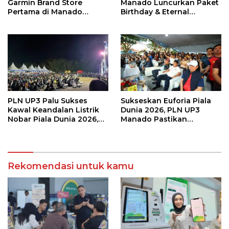
Garmin Brand Store
Manado Luncurkan Paket
Pertama di Manado
Birthday & Eternal
Hadirkan Promo Hingga
Wedding, Mulai Rp5,9
50%
Jutaan
PLN UP3 Palu Sukses
Sukseskan Euforia Piala
Kawal Keandalan Listrik
Dunia 2026, PLN UP3
Nobar Piala Dunia 2026,
Manado Pastikan
Masyarakat Nonton
Masyarakat Nonton
Nyaman Tanpa Kedip
Bareng dengan Aman dan
Nyaman
Rekomendasi untuk kamu