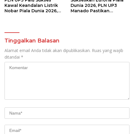
PLN UP3 Palu Sukses
Sukseskan Euforia Piala
Kawal Keandalan Listrik
Dunia 2026, PLN UP3
Nobar Piala Dunia 2026,
Manado Pastikan
Masyarakat Nonton
Masyarakat Nonton
Nyaman Tanpa Kedip
Bareng dengan Aman dan
Nyaman
Tinggalkan Balasan
Alamat email Anda tidak akan dipublikasikan.
Ruas yang wajib
ditandai
*