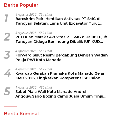
Berita Populer
1
4 Agustus 2026
794 Lihat
Bareskrim Polri Hentikan Aktivitas PT SMG di
Tanoyan Selatan, Lima Unit Excavator Turut
Diamankan
2
3 Agustus 2026
589 Lihat
PETI Kian Marak ! Aktivitas PT SMG di Jalur Tujuh
Tanoyan Diduga Berlindung Dibalik IUP KUD
Perintis
3
4 Agustus 2026
556 Lihat
Forward Sulut Resmi Bergabung Dengan Wadah
Pokja PWI Kota Manado
4
4 Agustus 2026
512 Lihat
Kwarcab Gerakan Pramuka Kota Manado Gelar
KMD 2026, Tingkatkan Kompetensi 36 Calon
Pembina Pramuka
5
1 Agustus 2026
480 Lihat
Sabet Piala Wali Kota Manado Andrei
Angouw,Sario Boxing Camp Juara Umum Tinju
Perbati 2026
Berita Kriminal