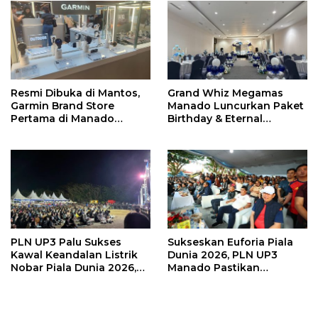
Resmi Dibuka di Mantos,
Grand Whiz Megamas
Garmin Brand Store
Manado Luncurkan Paket
Pertama di Manado
Birthday & Eternal
Hadirkan Promo Hingga
Wedding, Mulai Rp5,9
50%
Jutaan
PLN UP3 Palu Sukses
Sukseskan Euforia Piala
Kawal Keandalan Listrik
Dunia 2026, PLN UP3
Nobar Piala Dunia 2026,
Manado Pastikan
Masyarakat Nonton
Masyarakat Nonton
Nyaman Tanpa Kedip
Bareng dengan Aman dan
Nyaman