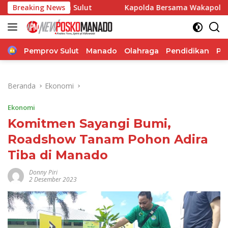
Langsung
n Sulut
Breaking News
Kapolda Bersama Wakapolda Hadiri TIFF 2026,
ke
konten
Home
Pemprov Sulut
Manado
Olahraga
Pendidikan
Po
Beranda
Ekonomi
Ekonomi
Komitmen Sayangi Bumi,
Roadshow Tanam Pohon Adira
Tiba di Manado
Donny Piri
2 Desember 2023