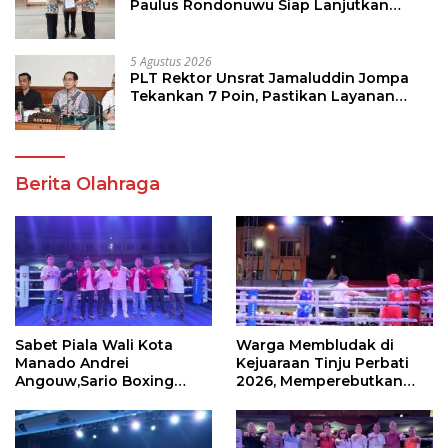
Paulus Rondonuwu Siap Lanjutkan
Program Strategis Pendidikan
5 Agustus 2026
PLT Rektor Unsrat Jamaluddin Jompa
Tekankan 7 Poin, Pastikan Layanan
Akademik dan Kampus Kondusif
Berita Olahraga
Sabet Piala Wali Kota
Warga Membludak di
Manado Andrei
Kejuaraan Tinju Perbati
Angouw,Sario Boxing
2026, Memperebutkan
Camp Juara Umum Tinju
Piala Wali Kota
Perbati 2026