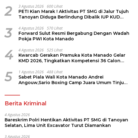
Diamankan
2
3 Agustus 2026
600 Lihat
PETI Kian Marak ! Aktivitas PT SMG di Jalur Tujuh
Tanoyan Diduga Berlindung Dibalik IUP KUD
Perintis
3
4 Agustus 2026
570 Lihat
Forward Sulut Resmi Bergabung Dengan Wadah
Pokja PWI Kota Manado
4
4 Agustus 2026
525 Lihat
Kwarcab Gerakan Pramuka Kota Manado Gelar
KMD 2026, Tingkatkan Kompetensi 36 Calon
Pembina Pramuka
5
1 Agustus 2026
488 Lihat
Sabet Piala Wali Kota Manado Andrei
Angouw,Sario Boxing Camp Juara Umum Tinju
Perbati 2026
Berita Kriminal
4 Agustus 2026
Bareskrim Polri Hentikan Aktivitas PT SMG di Tanoyan
Selatan, Lima Unit Excavator Turut Diamankan
3 Agustus 2026