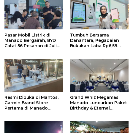
Pasar Mobil Listrik di
Tumbuh Bersama
Manado Bergairah, BYD
Danantara, Pegadaian
Catat 56 Pesanan di Juli
Bukukan Laba Rp6,59
2026
Triliun di Semester 1 2026
Resmi Dibuka di Mantos,
Grand Whiz Megamas
Garmin Brand Store
Manado Luncurkan Paket
Pertama di Manado
Birthday & Eternal
Hadirkan Promo Hingga
Wedding, Mulai Rp5,9
50%
Jutaan