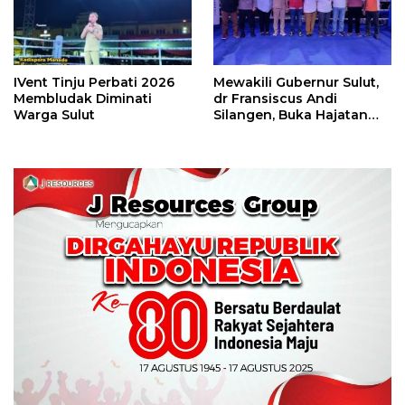
IVent Tinju Perbati 2026
Mewakili Gubernur Sulut,
Membludak Diminati
dr Fransiscus Andi
Warga Sulut
Silangen, Buka Hajatan
Tinju Perbati Sulut,
Memperebutkan Piala
Wali Kota Manado