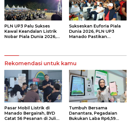
PLN UP3 Palu Sukses
Sukseskan Euforia Piala
Kawal Keandalan Listrik
Dunia 2026, PLN UP3
Nobar Piala Dunia 2026,
Manado Pastikan
Masyarakat Nonton
Masyarakat Nonton
Nyaman Tanpa Kedip
Bareng dengan Aman dan
Nyaman
Rekomendasi untuk kamu
Pasar Mobil Listrik di
Tumbuh Bersama
Manado Bergairah, BYD
Danantara, Pegadaian
Catat 56 Pesanan di Juli
Bukukan Laba Rp6,59
2026
Triliun di Semester 1 2026