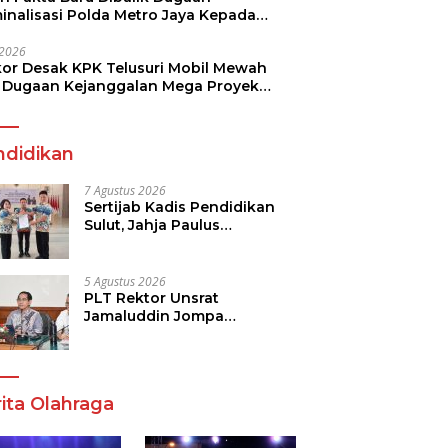
minalisasi Polda Metro Jaya Kepada
see Monicha Elshaday
i 2026
kor Desak KPK Telusuri Mobil Mewah
 Dugaan Kejanggalan Mega Proyek
n di BPJN
ndidikan
7 Agustus 2026
Sertijab Kadis Pendidikan
Sulut, Jahja Paulus
Rondonuwu Siap Lanjutkan
Program Strategis
Pendidikan
5 Agustus 2026
PLT Rektor Unsrat
Jamaluddin Jompa
Tekankan 7 Poin, Pastikan
Layanan Akademik dan
Kampus Kondusif
ita Olahraga