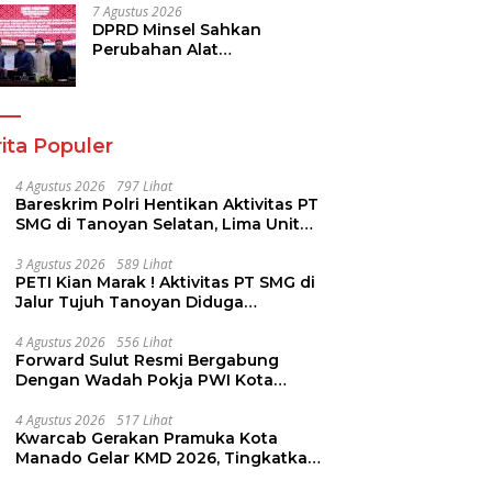
7 Agustus 2026
DPRD Minsel Sahkan
Perubahan Alat
Kelengkapan Dewan dan
Sepakati KUA-PPAS 2027
ita Populer
4 Agustus 2026
797 Lihat
Bareskrim Polri Hentikan Aktivitas PT
SMG di Tanoyan Selatan, Lima Unit
Excavator Turut Diamankan
3 Agustus 2026
589 Lihat
PETI Kian Marak ! Aktivitas PT SMG di
Jalur Tujuh Tanoyan Diduga
Berlindung Dibalik IUP KUD Perintis
4 Agustus 2026
556 Lihat
Forward Sulut Resmi Bergabung
Dengan Wadah Pokja PWI Kota
Manado
4 Agustus 2026
517 Lihat
Kwarcab Gerakan Pramuka Kota
Manado Gelar KMD 2026, Tingkatkan
Kompetensi 36 Calon Pembina