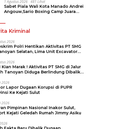
Pramuka
1 Agustus 2026
481 Lihat
Sabet Piala Wali Kota Manado Andrei
Angouw,Sario Boxing Camp Juara
Umum Tinju Perbati 2026
ita Kriminal
stus 2026
skrim Polri Hentikan Aktivitas PT SMG
Tanoyan Selatan, Lima Unit Excavator
ut Diamankan
stus 2026
 Kian Marak ! Aktivitas PT SMG di Jalur
uh Tanoyan Diduga Berlindung Dibalik
KUD Perintis
li 2026
kor Lapor Dugaan Korupsi di PUPR
insi Ke Kejati Sulut
li 2026
an Pimpinan Nasional Inakor Sulut,
ort Kejati Geledah Rumah Jimmy Asiku
i 2026
ah Fakta Baru Dibalik Dugaan