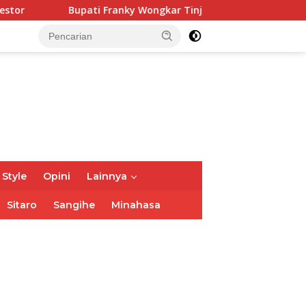
ky Wongkar Tinjau Posko Siaga Karhutla, Pastikan Kesiapsiag
 Style
Opini
Lainnya
Sitaro
Sangihe
Minahasa