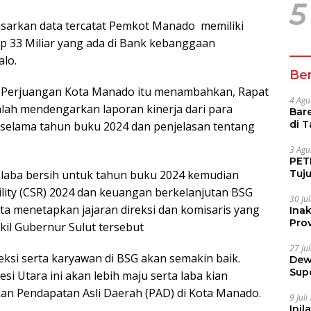
5
sarkan data tercatat Pemkot Manado memiliki
Rp 33 Miliar yang ada di Bank kebanggaan
lo.
Ber
a Perjuangan Kota Manado itu menambahkan, Rapat
4 Agu
ah mendengarkan laporan kinerja dari para
Bare
di 
n selama tahun buku 2024 dan penjelasan tentang
Tur
3 Agu
PETI
Tuj
laba bersih untuk tahun buku 2024 kemudian
IUP 
lity (CSR) 2024 dan keuangan berkelanjutan BSG
30 Ju
 menetapkan jajaran direksi dan komisaris yang
Ina
Prov
kil Gubernur Sulut tersebut
27 Ju
reksi serta karyawan di BSG akan semakin baik.
Dew
Sup
si Utara ini akan lebih maju serta laba kian
an Pendapatan Asli Daerah (PAD) di Kota Manado.
9 Jul
Inil