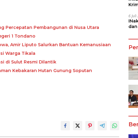
Kri
She
6 Jul
INa
dan
ong Percepatan Pembangunan di Nusa Utara
Jala
egeri 1 Tondano
owa, Amir Liputo Salurkan Bantuan Kemanusiaan
Pe
si Warga Tikala
i di Sulut Resmi Dilantik
daman Kebakaran Hutan Gunung Soputan
Ber