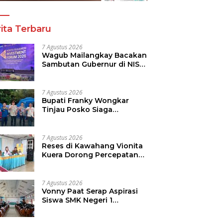
ita Terbaru
7 Agustus 2026
Wagub Mailangkay Bacakan
Sambutan Gubernur di NISF
2026, Sulut Tawarkan
Pasifik Gateway dan
Hilirisasi Kelapa ke Investor
7 Agustus 2026
Bupati Franky Wongkar
Tinjau Posko Siaga
Karhutla, Pastikan
Kesiapsiagaan Hadapi
Musim Kemarau
7 Agustus 2026
Reses di Kawahang Vionita
Kuera Dorong Percepatan
Pembangunan di Nusa
Utara
7 Agustus 2026
Vonny Paat Serap Aspirasi
Siswa SMK Negeri 1
Tondano