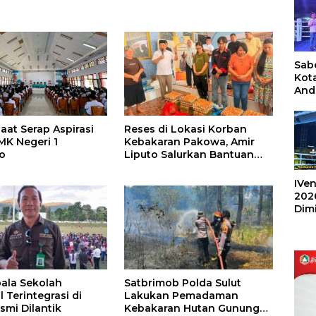
Sabe
Kot
And
Ang
Box
Umu
Reses di Lokasi Korban
aat Serap Aspirasi
202
Kebakaran Pakowa, Amir
MK Negeri 1
Liputo Salurkan Bantuan
o
Kemanusiaan
IVen
202
Dim
Sulu
ala Sekolah
Satbrimob Polda Sulut
 Terintegrasi di
Lakukan Pemadaman
smi Dilantik
Kebakaran Hutan Gunung