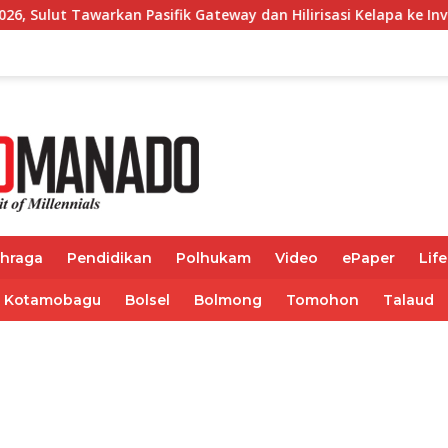
ateway dan Hilirisasi Kelapa ke Investor
Bupati Fran
ahraga
Pendidikan
Polhukam
Video
ePaper
Life
Kotamobagu
Bolsel
Bolmong
Tomohon
Talaud