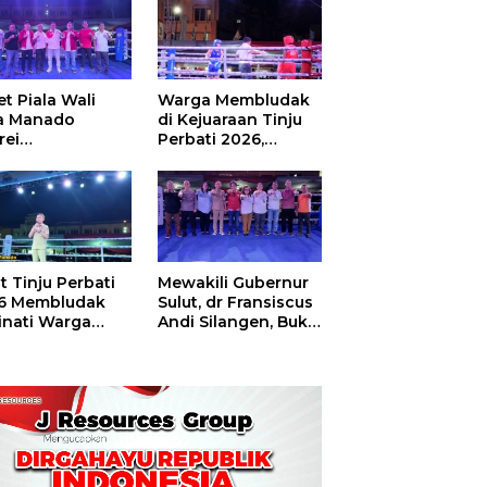
t Piala Wali
Warga Membludak
a Manado
di Kejuaraan Tinju
rei
Perbati 2026,
ouw,Sario
Memperebutkan
ing Camp Juara
Piala Wali Kota
m Tinju Perbati
6
t Tinju Perbati
Mewakili Gubernur
6 Membludak
Sulut, dr Fransiscus
inati Warga
Andi Silangen, Buka
t
Hajatan Tinju
Perbati Sulut,
Memperebutkan
Piala Wali Kota
Manado