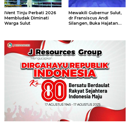
IVent Tinju Perbati 2026
Mewakili Gubernur Sulut,
Membludak Diminati
dr Fransiscus Andi
Warga Sulut
Silangen, Buka Hajatan
Tinju Perbati Sulut,
Memperebutkan Piala
Wali Kota Manado