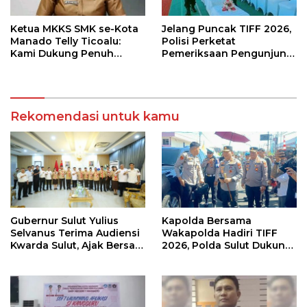
Ketua MKKS SMK se-Kota
Jelang Puncak TIFF 2026,
Manado Telly Ticoalu:
Polisi Perketat
Kami Dukung Penuh
Pemeriksaan Pengunjung
Program Kadis
di Area Utama
Pendidikan, Jahja
Rondonuwu
Rekomendasi untuk kamu
Gubernur Sulut Yulius
Kapolda Bersama
Selvanus Terima Audiensi
Wakapolda Hadiri TIFF
Kwarda Sulut, Ajak Bersatu
2026, Polda Sulut Dukung
Bersama Bangun Sulut
Pariwisata dan Jamin
Keamanan