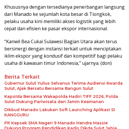
Khususnya dengan tersedianya penerbangan langsung
dari Manado ke sejumlah kota besar di Tiongkok,
pelaku usaha kini memiliki akses logistik yang lebih
cepat dan efisien ke pasar ekspor internasional.
“Kanwil Bea Cukai Sulawesi Bagian Utara akan terus
bersinergi dengan instansi terkait untuk menciptakan
iklim ekspor yang kondusif dan kompetitif bagi pelaku
usaha di kawasan timur Indonesia,” ujarnya. (don)
Berita Terkait
Gubernur Sulut Yulius Selvanus Terima Audiensi Kwarda
Sulut, Ajak Bersatu Bersama Bangun Sulut
Kapolda Bersama Wakapolda Hadiri TIFF 2026, Polda
Sulut Dukung Pariwisata dan Jamin Keamanan
Dikbud Manado Lakukan Soft Launching Aplikasi SI
KANGGURU
Plt Kepsek SMA Negeri 9 Manado Hendra Massie
Dukung Program Pendidikan Kadis Dikda Sulut Jahja