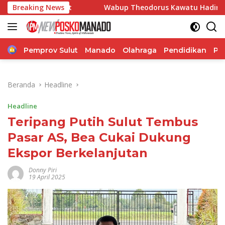
Langsung
lut
Breaking News
Wabup Theodorus Kawatu Hadiri HUT ke-166 Desa 
ke
konten
Home
Pemprov Sulut
Manado
Olahraga
Pendidikan
Po
Beranda
Headline
Headline
Teripang Putih Sulut Tembus
Pasar AS, Bea Cukai Dukung
Ekspor Berkelanjutan
Donny Piri
19 April 2025