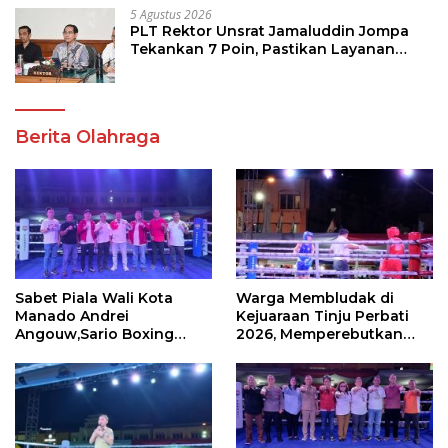
5 Agustus 2026
PLT Rektor Unsrat Jamaluddin Jompa
Tekankan 7 Poin, Pastikan Layanan
Akademik dan Kampus Kondusif
Berita Olahraga
Sabet Piala Wali Kota
Warga Membludak di
Manado Andrei
Kejuaraan Tinju Perbati
Angouw,Sario Boxing
2026, Memperebutkan
Camp Juara Umum Tinju
Piala Wali Kota
Perbati 2026