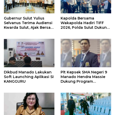
Gubernur Sulut Yulius
Kapolda Bersama
Selvanus Terima Audiensi
Wakapolda Hadiri TIFF
Kwarda Sulut, Ajak Bersatu
2026, Polda Sulut Dukung
Bersama Bangun Sulut
Pariwisata dan Jamin
Keamanan
Dikbud Manado Lakukan
Plt Kepsek SMA Negeri 9
Soft Launching Aplikasi SI
Manado Hendra Massie
KANGGURU
Dukung Program
Pendidikan Kadis Dikda
Sulut Jahja Rondonuwu