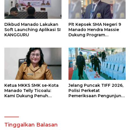
Dikbud Manado Lakukan
Plt Kepsek SMA Negeri 9
Soft Launching Aplikasi SI
Manado Hendra Massie
KANGGURU
Dukung Program
Pendidikan Kadis Dikda
Sulut Jahja Rondonuwu
Ketua MKKS SMK se-Kota
Jelang Puncak TIFF 2026,
Manado Telly Ticoalu:
Polisi Perketat
Kami Dukung Penuh
Pemeriksaan Pengunjung
Program Kadis
di Area Utama
Pendidikan, Jahja
Rondonuwu
Tinggalkan Balasan