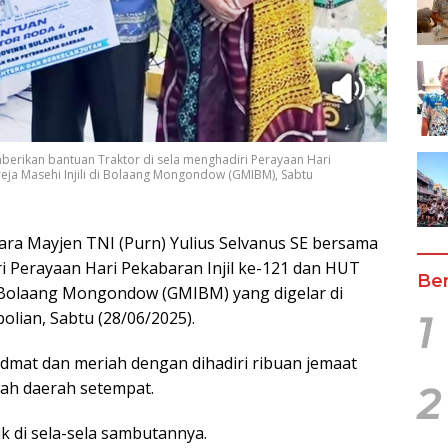
erikan bantuan Traktor di sela menghadiri Perayaan Hari
eja Masehi Injili di Bolaang Mongondow (GMIBM), Sabtu
ara Mayjen TNI (Purn) Yulius Selvanus SE bersama
ri Perayaan Hari Pekabaran Injil ke-121 dan HUT
Ber
di Bolaang Mongondow (GMIBM) yang digelar di
olian, Sabtu (28/06/2025).
1
idmat dan meriah dengan dihadiri ribuan jemaat
tah daerah setempat.
2
 di sela-sela sambutannya.