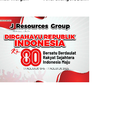
t
Hajatan Tinju
Perbati Sulut,
Memperebutkan
Piala Wali Kota
Manado