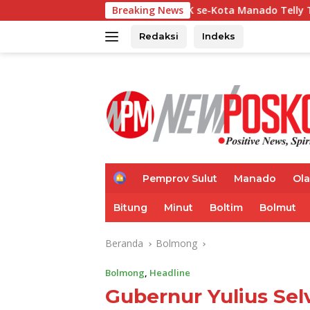
Langsung
Ketua MKKS SMK se-Kota Manado Telly Ticoalu: Kami Dukung P
Breaking News
ke
konten
Redaksi
Indeks
H
Pemprov Sulut
Manado
Ol
o
m
Bitung
Minut
Boltim
Bolmut
e
Beranda
Bolmong
Bolmong
,
Headline
Gubernur Yulius Se