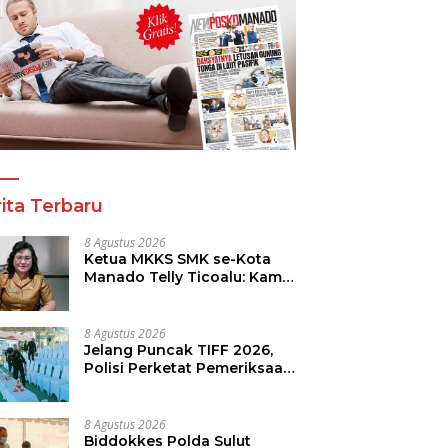
ita Terbaru
8 Agustus 2026
Ketua MKKS SMK se-Kota
Manado Telly Ticoalu: Kami
Dukung Penuh Program
Kadis Pendidikan, Jahja
Rondonuwu
8 Agustus 2026
Jelang Puncak TIFF 2026,
Polisi Perketat Pemeriksaan
Pengunjung di Area Utama
8 Agustus 2026
Biddokkes Polda Sulut