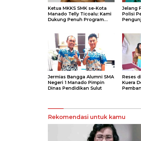
Ketua MKKS SMK se-Kota
Jelang 
Manado Telly Ticoalu: Kami
Polisi 
Dukung Penuh Program
Pengunj
Kadis Pendidikan, Jahja
Rondonuwu
Reses d
Jermias Bangga Alumni SMA
Kuera D
Negeri 1 Manado Pimpin
Pemban
Dinas Pendidikan Sulut
Utara
Rekomendasi untuk kamu