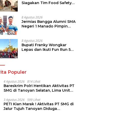
Siagakan Tim Food Safety
di TIFF 2026
8 Agustus 2026
Jermias Bangga Alumni SMA
Negeri 1 Manado Pimpin
Dinas Pendidikan Sulut
8 Agustus 2026
Bupati Franky Wongkar
Lepas dan Ikuti Fun Run 5K
Semarak HUT ke-81 RI di
Minsel
ita Populer
4 Agustus 2026
814 Lihat
Bareskrim Polri Hentikan Aktivitas PT
SMG di Tanoyan Selatan, Lima Unit
Excavator Turut Diamankan
3 Agustus 2026
599 Lihat
PETI Kian Marak ! Aktivitas PT SMG di
Jalur Tujuh Tanoyan Diduga
Berlindung Dibalik IUP KUD Perintis