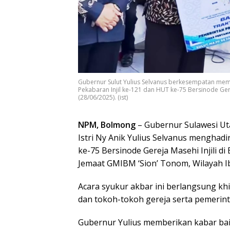
Gubernur Sulut Yulius Selvanus berkesempatan memb
Pekabaran Injil ke-121 dan HUT ke-75 Bersinode Ger
(28/06/2025). (ist)
NPM, Bolmong
– Gubernur Sulawesi Ut
Istri Ny Anik Yulius Selvanus menghadi
ke-75 Bersinode Gereja Masehi Injili 
Jemaat GMIBM ‘Sion’ Tonom, Wilayah Ib
Acara syukur akbar ini berlangsung kh
dan tokoh-tokoh gereja serta pemerin
Gubernur Yulius memberikan kabar baik