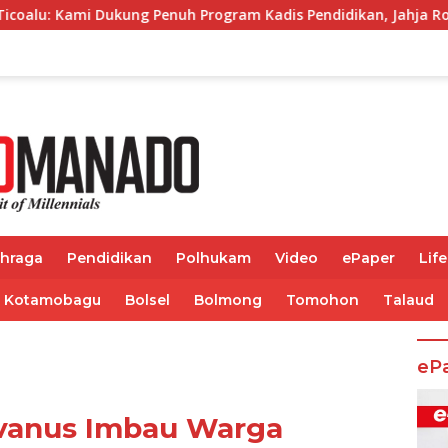
enuh Program Kadis Pendidikan, Jahja Rondonuwu
Jela
ahraga
Pendidikan
Polhukam
Video
ePaper
Life
Kotamobagu
Bolsel
Bolmong
Tomohon
Talaud
eP
lvanus Imbau Warga