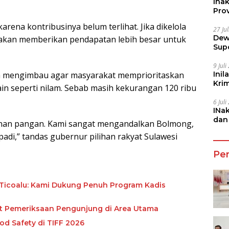
Ina
Prov
rena kontribusinya belum terlihat. Jika dikelola
27 Ju
Dew
 akan memberikan pendapatan lebih besar untuk
Sup
9 Jul
ga mengimbau agar masyarakat memprioritaskan
Inil
Kri
n seperti nilam. Sebab masih kekurangan 120 ribu
She
6 Jul
INa
dan
hanan pangan. Kami sangat mengandalkan Bolmong,
Jala
di,” tandas gubernur pilihan rakyat Sulawesi
Pe
Ticoalu: Kami Dukung Penuh Program Kadis
tat Pemeriksaan Pengunjung di Area Utama
od Safety di TIFF 2026