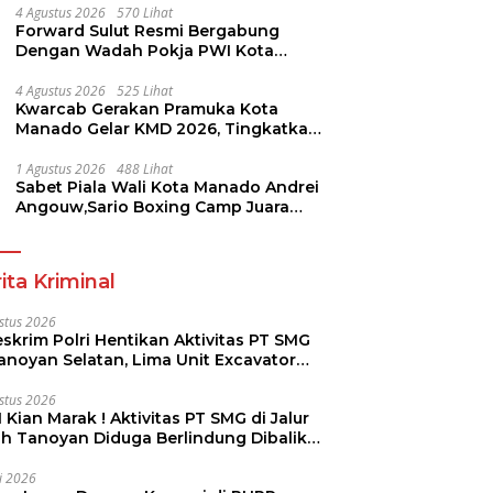
4 Agustus 2026
570 Lihat
Forward Sulut Resmi Bergabung
Dengan Wadah Pokja PWI Kota
Manado
4 Agustus 2026
525 Lihat
Kwarcab Gerakan Pramuka Kota
Manado Gelar KMD 2026, Tingkatkan
Kompetensi 36 Calon Pembina
Pramuka
1 Agustus 2026
488 Lihat
Sabet Piala Wali Kota Manado Andrei
Angouw,Sario Boxing Camp Juara
Umum Tinju Perbati 2026
ita Kriminal
stus 2026
skrim Polri Hentikan Aktivitas PT SMG
Tanoyan Selatan, Lima Unit Excavator
ut Diamankan
stus 2026
 Kian Marak ! Aktivitas PT SMG di Jalur
uh Tanoyan Diduga Berlindung Dibalik
KUD Perintis
li 2026