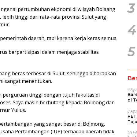
3
engenai pertumbuhan ekonomi di wilayah Bolaang
bih tinggi dari rata-rata provinsi Sulut yang
rnur.
4
emerintah daerah, tapi karena kerja keras semua.
5
us berpartisipasi dalam menjaga stabilitas
g beras terbesar di Sulut, sehingga diharapkan
Ber
sini sangat menentukan.
4 Agu
perguruan tinggi dengan tujuh fakultas di
Bare
di 
roses. Saya masih berhutang kepada Bolmong dan
Tur
rnur Yulius.
3 Agu
PETI
Tuj
pertambangan yang sangat besar di Bolmong.
IUP 
n Usaha Pertambangan (IUP) terhadap daerah tidak
30 Ju