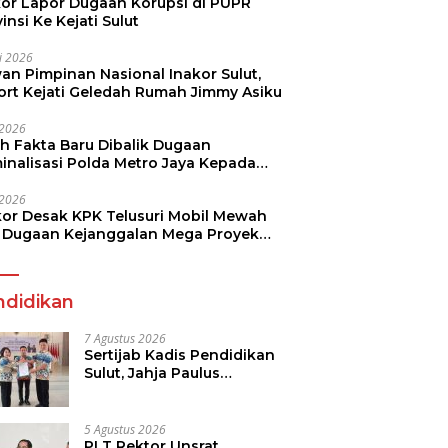
kor Lapor Dugaan Korupsi di PUPR
insi Ke Kejati Sulut
li 2026
an Pimpinan Nasional Inakor Sulut,
ort Kejati Geledah Rumah Jimmy Asiku
i 2026
ah Fakta Baru Dibalik Dugaan
minalisasi Polda Metro Jaya Kepada
see Monicha Elshaday
i 2026
kor Desak KPK Telusuri Mobil Mewah
 Dugaan Kejanggalan Mega Proyek
n di BPJN
ndidikan
7 Agustus 2026
Sertijab Kadis Pendidikan
Sulut, Jahja Paulus
Rondonuwu Siap Lanjutkan
Program Strategis
Pendidikan
5 Agustus 2026
PLT Rektor Unsrat