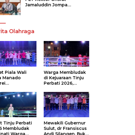
Jamaluddin Jompa
Tekankan 7 Poin, Pastikan
Layanan Akademik dan
Kampus Kondusif
ita Olahraga
t Piala Wali
Warga Membludak
a Manado
di Kejuaraan Tinju
rei
Perbati 2026,
ouw,Sario
Memperebutkan
ing Camp Juara
Piala Wali Kota
m Tinju Perbati
6
t Tinju Perbati
Mewakili Gubernur
6 Membludak
Sulut, dr Fransiscus
inati Warga
Andi Silangen, Buka