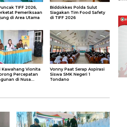
Sulu
Puncak TIFF 2026,
Biddokkes Polda Sulut
Perketat Pemeriksaan
Siagakan Tim Food Safety
ung di Area Utama
di TIFF 2026
i Kawahang Vionita
Vonny Paat Serap Aspirasi
orong Percepatan
Siswa SMK Negeri 1
gunan di Nusa
Tondano