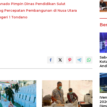
anado Pimpin Dinas Pendidikan Sulut
ong Percepatan Pembangunan di Nusa Utara
egeri 1 Tondano
Ber
Sabe
Kot
And
Ang
Box
Umu
202
IVen
202
Dim