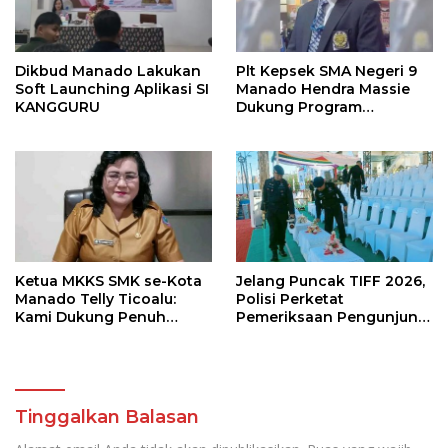
Dikbud Manado Lakukan
Plt Kepsek SMA Negeri 9
Soft Launching Aplikasi SI
Manado Hendra Massie
KANGGURU
Dukung Program
Pendidikan Kadis Dikda
Sulut Jahja Rondonuwu
Ketua MKKS SMK se-Kota
Jelang Puncak TIFF 2026,
Manado Telly Ticoalu:
Polisi Perketat
Kami Dukung Penuh
Pemeriksaan Pengunjung
Program Kadis
di Area Utama
Pendidikan, Jahja
Rondonuwu
Tinggalkan Balasan