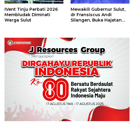
IVent Tinju Perbati 2026
Mewakili Gubernur Sulut,
Membludak Diminati
dr Fransiscus Andi
Warga Sulut
Silangen, Buka Hajatan
Tinju Perbati Sulut,
Memperebutkan Piala
Wali Kota Manado