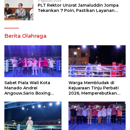
5 Agustus 2026
PLT Rektor Unsrat Jamaluddin Jompa
Tekankan 7 Poin, Pastikan Layanan
Akademik dan Kampus Kondusif
Berita Olahraga
Sabet Piala Wali Kota
Warga Membludak di
Manado Andrei
Kejuaraan Tinju Perbati
Angouw,Sario Boxing
2026, Memperebutkan
Camp Juara Umum Tinju
Piala Wali Kota
Perbati 2026