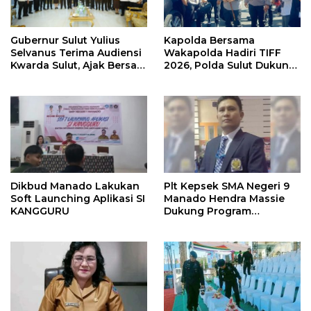
Gubernur Sulut Yulius
Kapolda Bersama
Selvanus Terima Audiensi
Wakapolda Hadiri TIFF
Kwarda Sulut, Ajak Bersatu
2026, Polda Sulut Dukung
Bersama Bangun Sulut
Pariwisata dan Jamin
Keamanan
Dikbud Manado Lakukan
Plt Kepsek SMA Negeri 9
Soft Launching Aplikasi SI
Manado Hendra Massie
KANGGURU
Dukung Program
Pendidikan Kadis Dikda
Sulut Jahja Rondonuwu