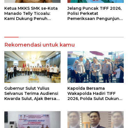
Ketua MKKS SMK se-Kota
Jelang Puncak TIFF 2026,
Manado Telly Ticoalu:
Polisi Perketat
Kami Dukung Penuh
Pemeriksaan Pengunjung
Program Kadis
di Area Utama
Pendidikan, Jahja
Rondonuwu
Rekomendasi untuk kamu
Gubernur Sulut Yulius
Kapolda Bersama
Selvanus Terima Audiensi
Wakapolda Hadiri TIFF
Kwarda Sulut, Ajak Bersatu
2026, Polda Sulut Dukung
Bersama Bangun Sulut
Pariwisata dan Jamin
Keamanan