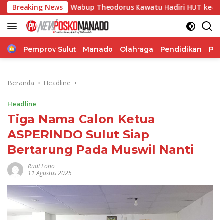
Langsung
Breaking News
Wabup Theodorus Kawatu Hadiri HUT ke-166 Desa Malol
ke
konten
Home
Pemprov Sulut
Manado
Olahraga
Pendidikan
Po
Beranda
Headline
Headline
Tiga Nama Calon Ketua
ASPERINDO Sulut Siap
Bertarung Pada Muswil Nanti
Rudi Loho
11 Agustus 2025