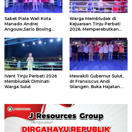
Sabet Piala Wali Kota
Warga Membludak di
Manado Andrei
Kejuaraan Tinju Perbati
Angouw,Sario Boxing
2026, Memperebutkan
Camp Juara Umum Tinju
Piala Wali Kota
Perbati 2026
IVent Tinju Perbati 2026
Mewakili Gubernur Sulut,
Membludak Diminati
dr Fransiscus Andi
Warga Sulut
Silangen, Buka Hajatan
Tinju Perbati Sulut,
Memperebutkan Piala
Wali Kota Manado