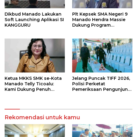
Dikbud Manado Lakukan
Plt Kepsek SMA Negeri 9
Soft Launching Aplikasi SI
Manado Hendra Massie
KANGGURU
Dukung Program
Pendidikan Kadis Dikda
Sulut Jahja Rondonuwu
Ketua MKKS SMK se-Kota
Jelang Puncak TIFF 2026,
Manado Telly Ticoalu:
Polisi Perketat
Kami Dukung Penuh
Pemeriksaan Pengunjung
Program Kadis
di Area Utama
Pendidikan, Jahja
Rondonuwu
Rekomendasi untuk kamu