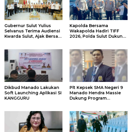
Gubernur Sulut Yulius
Kapolda Bersama
Selvanus Terima Audiensi
Wakapolda Hadiri TIFF
Kwarda Sulut, Ajak Bersatu
2026, Polda Sulut Dukung
Bersama Bangun Sulut
Pariwisata dan Jamin
Keamanan
Dikbud Manado Lakukan
Plt Kepsek SMA Negeri 9
Soft Launching Aplikasi SI
Manado Hendra Massie
KANGGURU
Dukung Program
Pendidikan Kadis Dikda
Sulut Jahja Rondonuwu