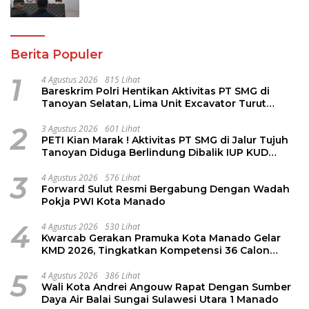
Berita Populer
1
4 Agustus 2026
815 Lihat
Bareskrim Polri Hentikan Aktivitas PT SMG di
Tanoyan Selatan, Lima Unit Excavator Turut
Diamankan
2
3 Agustus 2026
601 Lihat
PETI Kian Marak ! Aktivitas PT SMG di Jalur Tujuh
Tanoyan Diduga Berlindung Dibalik IUP KUD
Perintis
3
4 Agustus 2026
576 Lihat
Forward Sulut Resmi Bergabung Dengan Wadah
Pokja PWI Kota Manado
4
4 Agustus 2026
530 Lihat
Kwarcab Gerakan Pramuka Kota Manado Gelar
KMD 2026, Tingkatkan Kompetensi 36 Calon
Pembina Pramuka
5
4 Agustus 2026
386 Lihat
Wali Kota Andrei Angouw Rapat Dengan Sumber
Daya Air Balai Sungai Sulawesi Utara 1 Manado