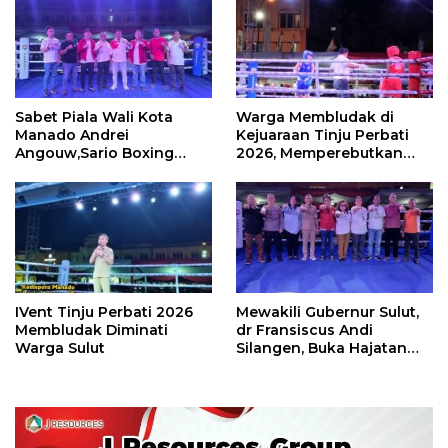
Sabet Piala Wali Kota
Warga Membludak di
Manado Andrei
Kejuaraan Tinju Perbati
Angouw,Sario Boxing
2026, Memperebutkan
Camp Juara Umum Tinju
Piala Wali Kota
Perbati 2026
IVent Tinju Perbati 2026
Mewakili Gubernur Sulut,
Membludak Diminati
dr Fransiscus Andi
Warga Sulut
Silangen, Buka Hajatan
Tinju Perbati Sulut,
Memperebutkan Piala
Wali Kota Manado