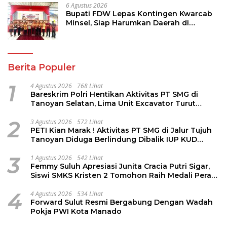
6 Agustus 2026
Bupati FDW Lepas Kontingen Kwarcab
Minsel, Siap Harumkan Daerah di
Jambore Nasional XII
Berita Populer
1
4 Agustus 2026
768 Lihat
Bareskrim Polri Hentikan Aktivitas PT SMG di
Tanoyan Selatan, Lima Unit Excavator Turut
Diamankan
2
3 Agustus 2026
572 Lihat
PETI Kian Marak ! Aktivitas PT SMG di Jalur Tujuh
Tanoyan Diduga Berlindung Dibalik IUP KUD
Perintis
3
1 Agustus 2026
542 Lihat
Femmy Suluh Apresiasi Junita Cracia Putri Sigar,
Siswi SMKS Kristen 2 Tomohon Raih Medali Perak
LKS Dikmen Nasional 2026
4
4 Agustus 2026
534 Lihat
Forward Sulut Resmi Bergabung Dengan Wadah
Pokja PWI Kota Manado