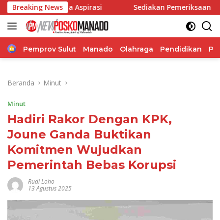
Langsung
mua Aspirasi
Breaking News
Sediakan Pemeriksaan Kesehatan, Reses 
ke
konten
Home
Pemprov Sulut
Manado
Olahraga
Pendidikan
Po
Beranda
Minut
Minut
Hadiri Rakor Dengan KPK,
Joune Ganda Buktikan
Komitmen Wujudkan
Pemerintah Bebas Korupsi
Rudi Loho
13 Agustus 2025