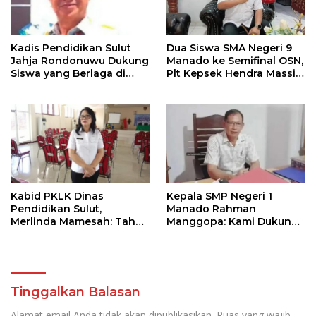
Kadis Pendidikan Sulut
Dua Siswa SMA Negeri 9
Jahja Rondonuwu Dukung
Manado ke Semifinal OSN,
Siswa yang Berlaga di
Plt Kepsek Hendra Massie:
Semifinal OSN Tingkat
Saya Dukung Penuh
Nasional
Kabid PKLK Dinas
Kepala SMP Negeri 1
Pendidikan Sulut,
Manado Rahman
Merlinda Mamesah: Tahun
Manggopa: Kami Dukung
2026, Puluhan Sekolah
Aplikasi SI KANGGURU,
Siap Direvitalisasi
Sangat Membantu
Tinggalkan Balasan
Alamat email Anda tidak akan dipublikasikan.
Ruas yang wajib