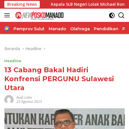
Langsung
Breaking News
Kepala SLB Negeri Lolak Michael Rondonuwu: KBM TA 2
ke
konten
Home
Pemprov Sulut
Manado
Olahraga
Pendidikan
Po
Beranda
Headline
Headline
13 Cabang Bakal Hadiri
Konfrensi PERGUNU Sulawesi
Utara
Rudi Loho
22 Agustus 2025