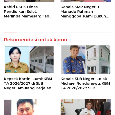
Kabid PKLK Dinas
Kepala SMP Negeri 1
Pendidikan Sulut,
Manado Rahman
Merlinda Mamesah: Tahun
Manggopa: Kami Dukung
2026, Puluhan Sekolah
Aplikasi SI KANGGURU,
Siap Direvitalisasi
Sangat Membantu
Rekomendasi untuk kamu
Kepsek Kartini Lumi: KBM
Kepala SLB Negeri Lolak
TA 2026/2027 di SLB
Michael Rondonuwu: KBM
Negeri Amurang Berjalan
TA 2026/2027 SLB
Baik
Berjalan Lancar