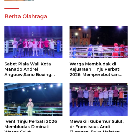
Berita Olahraga
Sabet Piala Wali Kota
Warga Membludak di
Manado Andrei
Kejuaraan Tinju Perbati
Angouw,Sario Boxing
2026, Memperebutkan
Camp Juara Umum Tinju
Piala Wali Kota
Perbati 2026
IVent Tinju Perbati 2026
Mewakili Gubernur Sulut,
Membludak Diminati
dr Fransiscus Andi
Warga Sulut
Silangen, Buka Hajatan