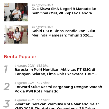
10 Agustus 2026
Dua Siswa SMA Negeri 9 Manado ke
Semifinal OSN, Plt Kepsek Hendra
Massie: Saya Dukung Penuh
10 Agustus 2026
Kabid PKLK Dinas Pendidikan Sulut,
Merlinda Mamesah: Tahun 2026,
Puluhan Sekolah Siap Direvitalisasi
Berita Populer
1
4 Agustus 2026
833 Lihat
Bareskrim Polri Hentikan Aktivitas PT SMG di
Tanoyan Selatan, Lima Unit Excavator Turut
Diamankan
2
4 Agustus 2026
599 Lihat
Forward Sulut Resmi Bergabung Dengan Wadah
Pokja PWI Kota Manado
3
4 Agustus 2026
561 Lihat
Kwarcab Gerakan Pramuka Kota Manado Gelar
KMD 2026, Tingkatkan Kompetensi 36 Calon