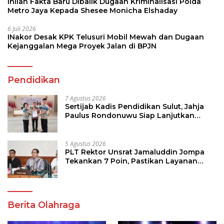
Inilah Fakta Baru Dibalik Dugaan Kriminalisasi Polda
Metro Jaya Kepada Shesee Monicha Elshaday
6 Juli 2026
INakor Desak KPK Telusuri Mobil Mewah dan Dugaan
Kejanggalan Mega Proyek Jalan di BPJN
Pendidikan
7 Agustus 2026
Sertijab Kadis Pendidikan Sulut, Jahja
Paulus Rondonuwu Siap Lanjutkan
Program Strategis Pendidikan
5 Agustus 2026
PLT Rektor Unsrat Jamaluddin Jompa
Tekankan 7 Poin, Pastikan Layanan
Akademik dan Kampus Kondusif
Berita Olahraga