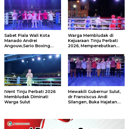
Sabet Piala Wali Kota
Warga Membludak di
Manado Andrei
Kejuaraan Tinju Perbati
Angouw,Sario Boxing
2026, Memperebutkan
Camp Juara Umum Tinju
Piala Wali Kota
Perbati 2026
IVent Tinju Perbati 2026
Mewakili Gubernur Sulut,
Membludak Diminati
dr Fransiscus Andi
Warga Sulut
Silangen, Buka Hajatan
Tinju Perbati Sulut,
Memperebutkan Piala
Wali Kota Manado