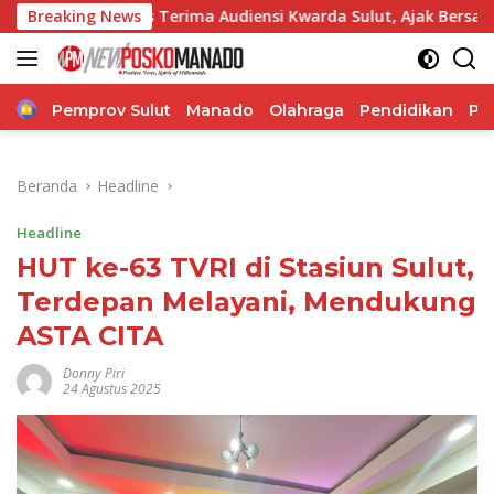
Langsung
us Terima Audiensi Kwarda Sulut, Ajak Bersatu Bersama Bangun
Breaking News
ke
konten
Home
Pemprov Sulut
Manado
Olahraga
Pendidikan
Po
Beranda
Headline
Headline
HUT ke-63 TVRI di Stasiun Sulut,
Terdepan Melayani, Mendukung
ASTA CITA
Donny Piri
24 Agustus 2025