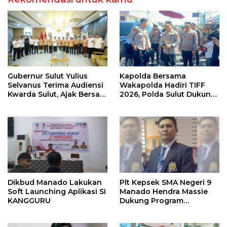
Gubernur Sulut Yulius
Kapolda Bersama
Selvanus Terima Audiensi
Wakapolda Hadiri TIFF
Kwarda Sulut, Ajak Bersatu
2026, Polda Sulut Dukung
Bersama Bangun Sulut
Pariwisata dan Jamin
Keamanan
Dikbud Manado Lakukan
Plt Kepsek SMA Negeri 9
Soft Launching Aplikasi SI
Manado Hendra Massie
KANGGURU
Dukung Program
Pendidikan Kadis Dikda
Sulut Jahja Rondonuwu