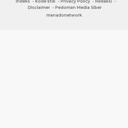
Indeks
Kode Etik
Privacy Policy
Redaksi
Disclaimer
Pedoman Media Siber
manadonetwork