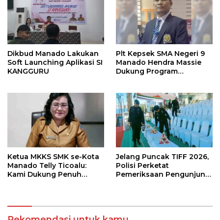
Dikbud Manado Lakukan
Plt Kepsek SMA Negeri 9
Soft Launching Aplikasi SI
Manado Hendra Massie
KANGGURU
Dukung Program
Pendidikan Kadis Dikda
Sulut Jahja Rondonuwu
Ketua MKKS SMK se-Kota
Jelang Puncak TIFF 2026,
Manado Telly Ticoalu:
Polisi Perketat
Kami Dukung Penuh
Pemeriksaan Pengunjung
Program Kadis
di Area Utama
Pendidikan, Jahja
Rondonuwu
Rekomendasi untuk kamu