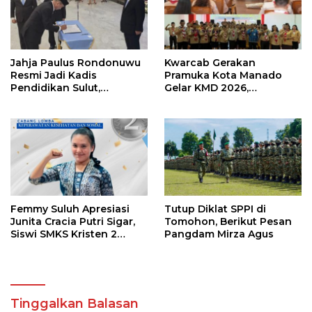
Jahja Paulus Rondonuwu
Kwarcab Gerakan
Resmi Jadi Kadis
Pramuka Kota Manado
Pendidikan Sulut,
Gelar KMD 2026,
Gantikan Femmy J Suluh
Tingkatkan Kompetensi
36 Calon Pembina
Pramuka
Femmy Suluh Apresiasi
Tutup Diklat SPPI di
Junita Cracia Putri Sigar,
Tomohon, Berikut Pesan
Siswi SMKS Kristen 2
Pangdam Mirza Agus
Tomohon Raih Medali
Perak LKS Dikmen
Nasional 2026
Tinggalkan Balasan