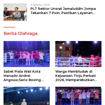
5 Agustus 2026
PLT Rektor Unsrat Jamaluddin Jompa
Tekankan 7 Poin, Pastikan Layanan
Akademik dan Kampus Kondusif
Berita Olahraga
Sabet Piala Wali Kota
Warga Membludak di
Manado Andrei
Kejuaraan Tinju Perbati
Angouw,Sario Boxing
2026, Memperebutkan
Camp Juara Umum Tinju
Piala Wali Kota
Perbati 2026