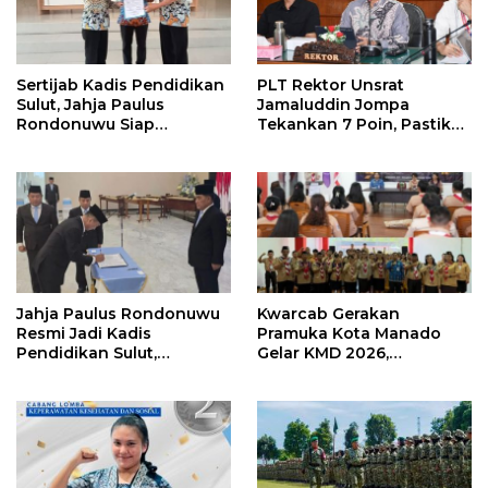
Sertijab Kadis Pendidikan
PLT Rektor Unsrat
Sulut, Jahja Paulus
Jamaluddin Jompa
Rondonuwu Siap
Tekankan 7 Poin, Pastikan
Lanjutkan Program
Layanan Akademik dan
Strategis Pendidikan
Kampus Kondusif
Jahja Paulus Rondonuwu
Kwarcab Gerakan
Resmi Jadi Kadis
Pramuka Kota Manado
Pendidikan Sulut,
Gelar KMD 2026,
Gantikan Femmy J Suluh
Tingkatkan Kompetensi
36 Calon Pembina
Pramuka