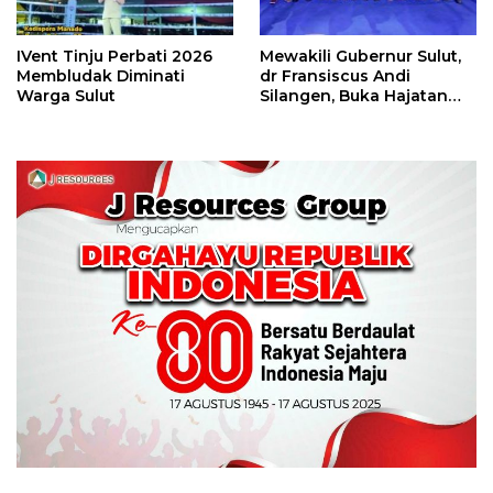
IVent Tinju Perbati 2026
Mewakili Gubernur Sulut,
Membludak Diminati
dr Fransiscus Andi
Warga Sulut
Silangen, Buka Hajatan
Tinju Perbati Sulut,
Memperebutkan Piala
Wali Kota Manado