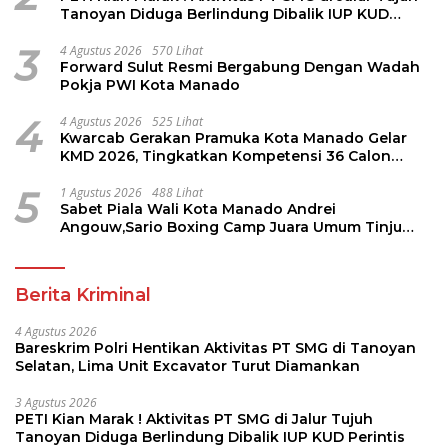
Tanoyan Diduga Berlindung Dibalik IUP KUD
Perintis
3
4 Agustus 2026
570 Lihat
Forward Sulut Resmi Bergabung Dengan Wadah
Pokja PWI Kota Manado
4
4 Agustus 2026
525 Lihat
Kwarcab Gerakan Pramuka Kota Manado Gelar
KMD 2026, Tingkatkan Kompetensi 36 Calon
Pembina Pramuka
5
1 Agustus 2026
488 Lihat
Sabet Piala Wali Kota Manado Andrei
Angouw,Sario Boxing Camp Juara Umum Tinju
Perbati 2026
Berita Kriminal
4 Agustus 2026
Bareskrim Polri Hentikan Aktivitas PT SMG di Tanoyan
Selatan, Lima Unit Excavator Turut Diamankan
3 Agustus 2026
PETI Kian Marak ! Aktivitas PT SMG di Jalur Tujuh
Tanoyan Diduga Berlindung Dibalik IUP KUD Perintis