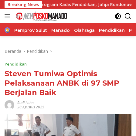
Langsung
nuh Program Kadis Pendidikan, Jahja Rondonuwu
Breaking News
Jelan
ke
konten
Home
Pemprov Sulut
Manado
Olahraga
Pendidikan
Po
Beranda
Pendidikan
Pendidikan
Steven Tumiwa Optimis
Pelaksanaan ANBK di 97 SMP
Berjalan Baik
Rudi Loho
28 Agustus 2025