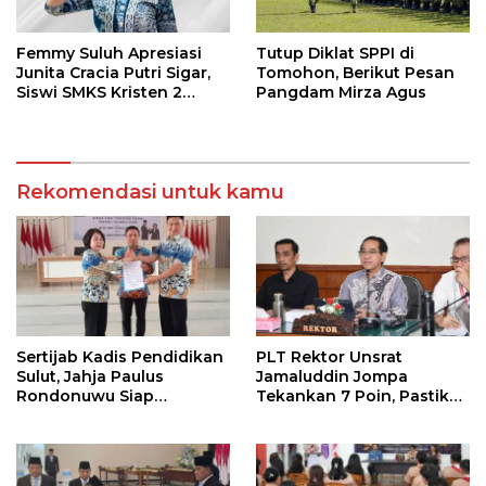
Femmy Suluh Apresiasi
Tutup Diklat SPPI di
Junita Cracia Putri Sigar,
Tomohon, Berikut Pesan
Siswi SMKS Kristen 2
Pangdam Mirza Agus
Tomohon Raih Medali
Perak LKS Dikmen
Nasional 2026
Rekomendasi untuk kamu
Sertijab Kadis Pendidikan
PLT Rektor Unsrat
Sulut, Jahja Paulus
Jamaluddin Jompa
Rondonuwu Siap
Tekankan 7 Poin, Pastikan
Lanjutkan Program
Layanan Akademik dan
Strategis Pendidikan
Kampus Kondusif