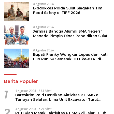
8 Agustus 2026
Biddokkes Polda Sulut Siagakan Tim
Food Safety di TIFF 2026
8 Agustus 2026
Jermias Bangga Alumni SMA Negeri 1
Manado Pimpin Dinas Pendidikan Sulut
8 Agustus 2026
Bupati Franky Wongkar Lepas dan Ikuti
Fun Run 5K Semarak HUT ke-81 RI di
Minsel
Berita Populer
1
4 Agustus 2026
813 Lihat
Bareskrim Polri Hentikan Aktivitas PT SMG di
Tanoyan Selatan, Lima Unit Excavator Turut
Diamankan
2
3 Agustus 2026
599 Lihat
PETI Kian Marak ! Aktivitas PT SMG di Jalur Tujuh