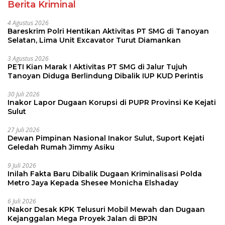
Berita Kriminal
4 Agustus 2026
Bareskrim Polri Hentikan Aktivitas PT SMG di Tanoyan
Selatan, Lima Unit Excavator Turut Diamankan
3 Agustus 2026
PETI Kian Marak ! Aktivitas PT SMG di Jalur Tujuh
Tanoyan Diduga Berlindung Dibalik IUP KUD Perintis
30 Juli 2026
Inakor Lapor Dugaan Korupsi di PUPR Provinsi Ke Kejati
Sulut
27 Juli 2026
Dewan Pimpinan Nasional Inakor Sulut, Suport Kejati
Geledah Rumah Jimmy Asiku
9 Juli 2026
Inilah Fakta Baru Dibalik Dugaan Kriminalisasi Polda
Metro Jaya Kepada Shesee Monicha Elshaday
6 Juli 2026
INakor Desak KPK Telusuri Mobil Mewah dan Dugaan
Kejanggalan Mega Proyek Jalan di BPJN