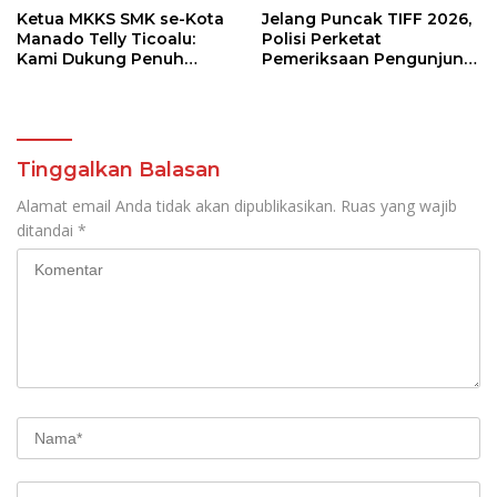
Ketua MKKS SMK se-Kota
Jelang Puncak TIFF 2026,
Manado Telly Ticoalu:
Polisi Perketat
Kami Dukung Penuh
Pemeriksaan Pengunjung
Program Kadis
di Area Utama
Pendidikan, Jahja
Rondonuwu
Tinggalkan Balasan
Alamat email Anda tidak akan dipublikasikan.
Ruas yang wajib
ditandai
*