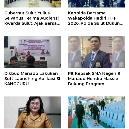
Gubernur Sulut Yulius
Kapolda Bersama
Selvanus Terima Audiensi
Wakapolda Hadiri TIFF
Kwarda Sulut, Ajak Bersatu
2026, Polda Sulut Dukung
Bersama Bangun Sulut
Pariwisata dan Jamin
Keamanan
Dikbud Manado Lakukan
Plt Kepsek SMA Negeri 9
Soft Launching Aplikasi SI
Manado Hendra Massie
KANGGURU
Dukung Program
Pendidikan Kadis Dikda
Sulut Jahja Rondonuwu