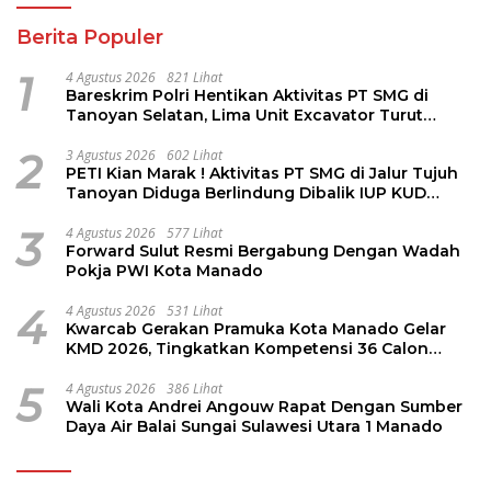
Berita Populer
1
4 Agustus 2026
821 Lihat
Bareskrim Polri Hentikan Aktivitas PT SMG di
Tanoyan Selatan, Lima Unit Excavator Turut
Diamankan
2
3 Agustus 2026
602 Lihat
PETI Kian Marak ! Aktivitas PT SMG di Jalur Tujuh
Tanoyan Diduga Berlindung Dibalik IUP KUD
Perintis
3
4 Agustus 2026
577 Lihat
Forward Sulut Resmi Bergabung Dengan Wadah
Pokja PWI Kota Manado
4
4 Agustus 2026
531 Lihat
Kwarcab Gerakan Pramuka Kota Manado Gelar
KMD 2026, Tingkatkan Kompetensi 36 Calon
Pembina Pramuka
5
4 Agustus 2026
386 Lihat
Wali Kota Andrei Angouw Rapat Dengan Sumber
Daya Air Balai Sungai Sulawesi Utara 1 Manado