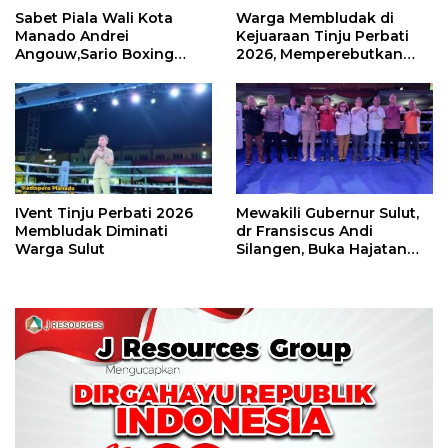
Sabet Piala Wali Kota
Warga Membludak di
Manado Andrei
Kejuaraan Tinju Perbati
Angouw,Sario Boxing
2026, Memperebutkan
Camp Juara Umum Tinju
Piala Wali Kota
Perbati 2026
IVent Tinju Perbati 2026
Mewakili Gubernur Sulut,
Membludak Diminati
dr Fransiscus Andi
Warga Sulut
Silangen, Buka Hajatan
Tinju Perbati Sulut,
Memperebutkan Piala
Wali Kota Manado