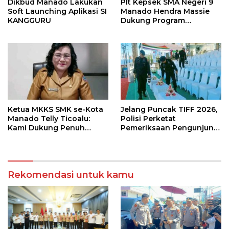
Dikbud Manado Lakukan
Plt Kepsek SMA Negeri 9
Soft Launching Aplikasi SI
Manado Hendra Massie
KANGGURU
Dukung Program
Pendidikan Kadis Dikda
Sulut Jahja Rondonuwu
Ketua MKKS SMK se-Kota
Jelang Puncak TIFF 2026,
Manado Telly Ticoalu:
Polisi Perketat
Kami Dukung Penuh
Pemeriksaan Pengunjung
Program Kadis
di Area Utama
Pendidikan, Jahja
Rondonuwu
Rekomendasi untuk kamu