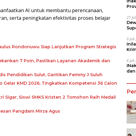
Ina
Prov
manfaatkan AI untuk membantu perencanaan,
, serta peningkatan efektivitas proses belajar
27 Ju
Dew
Sup
9 Jul
Inil
 Paulus Rondonuwu Siap Lanjutkan Program Strategis
Kri
She
6 Jul
ekankan 7 Poin, Pastikan Layanan Akademik dan
INa
dan
is Pendidikan Sulut, Gantikan Femmy J Suluh
Jala
 Gelar KMD 2026, Tingkatkan Kompetensi 36 Calon
Pe
tri Sigar, Siswi SMKS Kristen 2 Tomohon Raih Medali
 Pesan Pangdam Mirza Agus