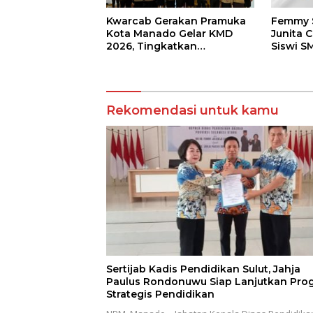
Femmy S
Kwarcab Gerakan Pramuka
Junita C
Kota Manado Gelar KMD
Siswi S
2026, Tingkatkan
Tomohon
Kompetensi 36 Calon
LKS Dik
Pembina Pramuka
Rekomendasi untuk kamu
Sertijab Kadis Pendidikan Sulut, Jahja
Paulus Rondonuwu Siap Lanjutkan Pro
Strategis Pendidikan