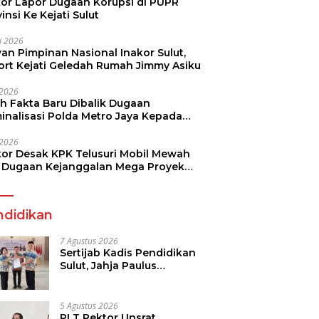
kor Lapor Dugaan Korupsi di PUPR
insi Ke Kejati Sulut
li 2026
an Pimpinan Nasional Inakor Sulut,
ort Kejati Geledah Rumah Jimmy Asiku
i 2026
ah Fakta Baru Dibalik Dugaan
minalisasi Polda Metro Jaya Kepada
see Monicha Elshaday
i 2026
kor Desak KPK Telusuri Mobil Mewah
 Dugaan Kejanggalan Mega Proyek
n di BPJN
ndidikan
7 Agustus 2026
Sertijab Kadis Pendidikan
Sulut, Jahja Paulus
Rondonuwu Siap Lanjutkan
Program Strategis
Pendidikan
5 Agustus 2026
PLT Rektor Unsrat