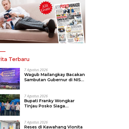
ita Terbaru
7 Agustus 2026
Wagub Mailangkay Bacakan
Sambutan Gubernur di NISF
2026, Sulut Tawarkan
Pasifik Gateway dan
Hilirisasi Kelapa ke Investor
7 Agustus 2026
Bupati Franky Wongkar
Tinjau Posko Siaga
Karhutla, Pastikan
Kesiapsiagaan Hadapi
Musim Kemarau
7 Agustus 2026
Reses di Kawahang Vionita