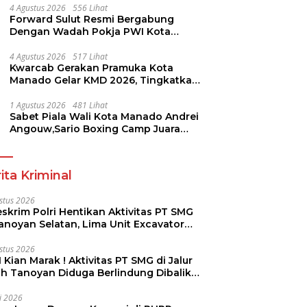
4 Agustus 2026
556 Lihat
Forward Sulut Resmi Bergabung
Dengan Wadah Pokja PWI Kota
Manado
4 Agustus 2026
517 Lihat
Kwarcab Gerakan Pramuka Kota
Manado Gelar KMD 2026, Tingkatkan
Kompetensi 36 Calon Pembina
Pramuka
1 Agustus 2026
481 Lihat
Sabet Piala Wali Kota Manado Andrei
Angouw,Sario Boxing Camp Juara
Umum Tinju Perbati 2026
ita Kriminal
stus 2026
skrim Polri Hentikan Aktivitas PT SMG
Tanoyan Selatan, Lima Unit Excavator
ut Diamankan
stus 2026
 Kian Marak ! Aktivitas PT SMG di Jalur
uh Tanoyan Diduga Berlindung Dibalik
KUD Perintis
li 2026