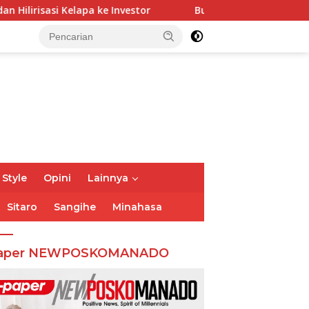
vestor
Bupati Franky Wongkar Tinjau Posko Siaga Karh
 Style
Opini
Lainnya
Sitaro
Sangihe
Minahasa
aper NEWPOSKOMANADO