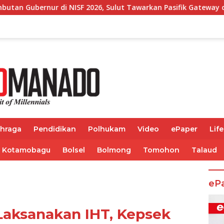
, Sulut Tawarkan Pasifik Gateway dan Hilirisasi Kelapa ke In
ahraga
Pendidikan
Polhukam
Video
ePaper
Life
Kotamobagu
Bolsel
Bolmong
Tomohon
Talaud
eP
Laksanakan IHT, Kepsek