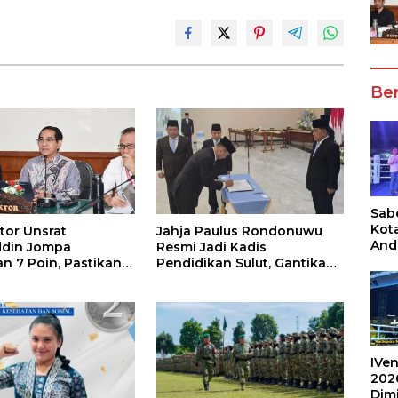
Ber
Sabe
Kot
tor Unsrat
Jahja Paulus Rondonuwu
And
ddin Jompa
Resmi Jadi Kadis
Ang
n 7 Poin, Pastikan
Pendidikan Sulut, Gantikan
Box
n Akademik dan
Femmy J Suluh
Umu
 Kondusif
202
IVen
202
Dim