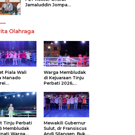
Jamaluddin Jompa
Tekankan 7 Poin, Pastikan
Layanan Akademik dan
Kampus Kondusif
ita Olahraga
t Piala Wali
Warga Membludak
a Manado
di Kejuaraan Tinju
rei
Perbati 2026,
ouw,Sario
Memperebutkan
ing Camp Juara
Piala Wali Kota
m Tinju Perbati
6
t Tinju Perbati
Mewakili Gubernur
6 Membludak
Sulut, dr Fransiscus
inati Warga
Andi Silangen, Buka