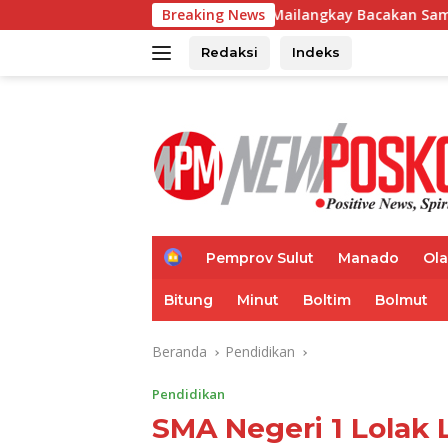
Langsung
Wagub Mailangkay Bacakan Sambutan Gubernur di NISF 2026
Breaking News
ke
konten
Redaksi
Indeks
H
Pemprov Sulut
Manado
Ol
o
m
Bitung
Minut
Boltim
Bolmut
e
Beranda
Pendidikan
Pendidikan
SMA Negeri 1 Lolak 