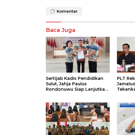
Komentar
Baca Juga
Sertijab Kadis Pendidikan
PLT Rek
Sulut, Jahja Paulus
Jamalu
Rondonuwu Siap Lanjutkan
Tekanka
Program Strategis
Layana
Pendidikan
Kampus