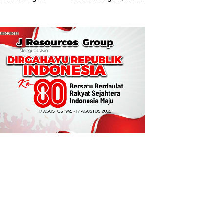
t
Hajatan Tinju
Perbati Sulut,
Memperebutkan
Piala Wali Kota
Manado