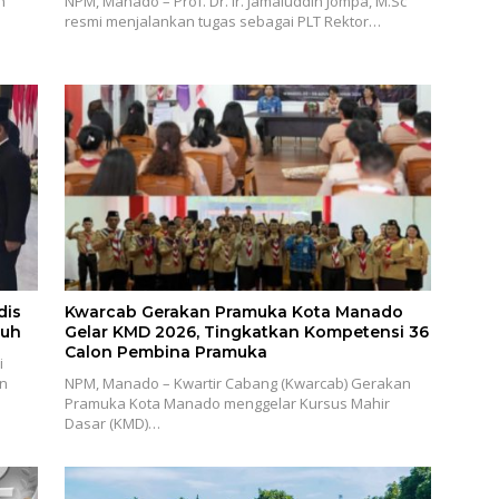
n
NPM, Manado – Prof. Dr. Ir. Jamaluddin Jompa, M.Sc
resmi menjalankan tugas sebagai PLT Rektor…
dis
Kwarcab Gerakan Pramuka Kota Manado
luh
Gelar KMD 2026, Tingkatkan Kompetensi 36
Calon Pembina Pramuka
i
an
NPM, Manado – Kwartir Cabang (Kwarcab) Gerakan
Pramuka Kota Manado menggelar Kursus Mahir
Dasar (KMD)…