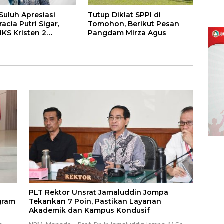
Sulu
uluh Apresiasi
Tutup Diklat SPPI di
racia Putri Sigar,
Tomohon, Berikut Pesan
MKS Kristen 2
Pangdam Mirza Agus
 Raih Medali Perak
men Nasional 2026
PLT Rektor Unsrat Jamaluddin Jompa
gram
Tekankan 7 Poin, Pastikan Layanan
Akademik dan Kampus Kondusif