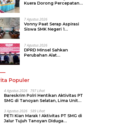
Kuera Dorong Percepatan
Pembangunan di Nusa
Utara
7 Agustus 2026
Vonny Paat Serap Aspirasi
Siswa SMK Negeri 1
Tondano
7 Agustus 2026
DPRD Minsel Sahkan
Perubahan Alat
Kelengkapan Dewan dan
Sepakati KUA-PPAS 2027
ita Populer
4 Agustus 2026
797 Lihat
Bareskrim Polri Hentikan Aktivitas PT
SMG di Tanoyan Selatan, Lima Unit
Excavator Turut Diamankan
3 Agustus 2026
589 Lihat
PETI Kian Marak ! Aktivitas PT SMG di
Jalur Tujuh Tanoyan Diduga
Berlindung Dibalik IUP KUD Perintis