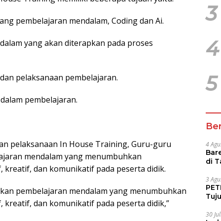
3
ang pembelajaran mendalam, Coding dan Ai.
4
dalam yang akan diterapkan pada proses
5
 dan pelaksanaan pembelajaran.
 dalam pembelajaran.
Ber
an pelaksanaan In House Training, Guru-guru
4 Agu
Bare
ajaran mendalam yang menumbuhkan
di 
f, kreatif, dan komunikatif pada peserta didik.
Tur
3 Agu
PETI
ikan pembelajaran mendalam yang menumbuhkan
Tuj
f, kreatif, dan komunikatif pada peserta didik,”
IUP 
30 Ju