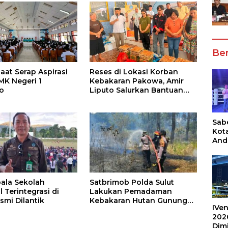
Ber
aat Serap Aspirasi
Reses di Lokasi Korban
MK Negeri 1
Kebakaran Pakowa, Amir
o
Liputo Salurkan Bantuan
Kemanusiaan
Sabe
Kot
And
Ang
Box
Umu
202
ala Sekolah
Satbrimob Polda Sulut
 Terintegrasi di
Lakukan Pemadaman
smi Dilantik
Kebakaran Hutan Gunung
IVen
Soputan
202
Dim