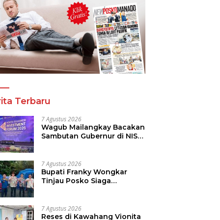
ita Terbaru
7 Agustus 2026
Wagub Mailangkay Bacakan
Sambutan Gubernur di NISF
2026, Sulut Tawarkan
Pasifik Gateway dan
Hilirisasi Kelapa ke Investor
7 Agustus 2026
Bupati Franky Wongkar
Tinjau Posko Siaga
Karhutla, Pastikan
Kesiapsiagaan Hadapi
Musim Kemarau
7 Agustus 2026
Reses di Kawahang Vionita