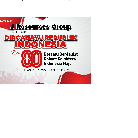
t
Hajatan Tinju
Perbati Sulut,
Memperebutkan
Piala Wali Kota
Manado