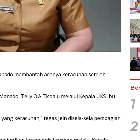
anado membantah adanya keracunan setelah
.
Ber
 Manado, Telly O.A Ticoalu melalui Kepala UKS Ibu
1
yang keracunan,” tegas Jein disela-sela pembagian
2
emberikan kronologis jawaban melalui Kepala