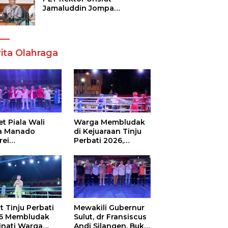
Jamaluddin Jompa
Tekankan 7 Poin, Pastikan
Layanan Akademik dan
Kampus Kondusif
ita Olahraga
t Piala Wali
Warga Membludak
a Manado
di Kejuaraan Tinju
rei
Perbati 2026,
ouw,Sario
Memperebutkan
ing Camp Juara
Piala Wali Kota
m Tinju Perbati
6
t Tinju Perbati
Mewakili Gubernur
6 Membludak
Sulut, dr Fransiscus
inati Warga
Andi Silangen, Buka