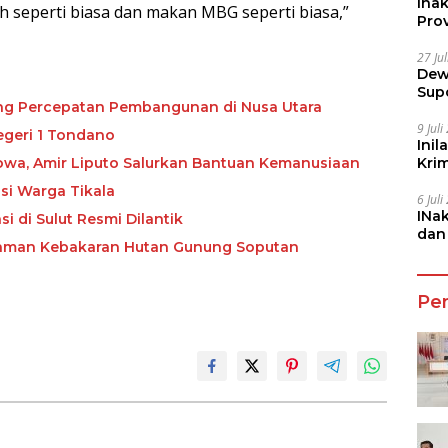
Ina
 seperti biasa dan makan MBG seperti biasa,”
Prov
27 Ju
Dew
Sup
ong Percepatan Pembangunan di Nusa Utara
9 Jul
egeri 1 Tondano
Inil
owa, Amir Liputo Salurkan Bantuan Kemanusiaan
Kri
She
si Warga Tikala
6 Jul
INa
i di Sulut Resmi Dilantik
dan
daman Kebakaran Hutan Gunung Soputan
Jala
Pe