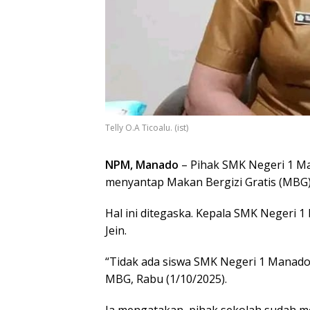
Telly O.A Ticoalu. (ist)
NPM, Manado
– Pihak SMK Negeri 1 M
menyantap Makan Bergizi Gratis (MBG)
Hal ini ditegaska. Kepala SMK Negeri 1
Jein.
“Tidak ada siswa SMK Negeri 1 Manado 
MBG, Rabu (1/10/2025).
Ia mengatakan, pihak sekolah sudah m