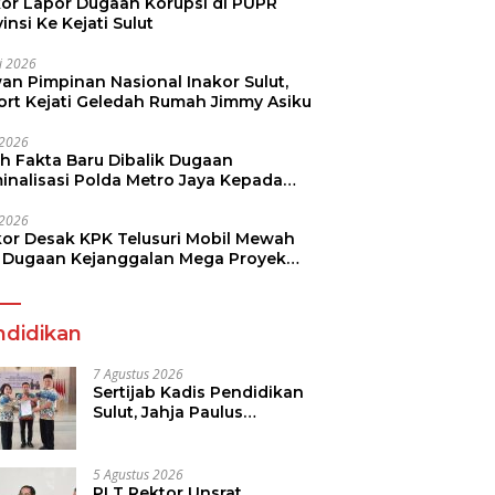
kor Lapor Dugaan Korupsi di PUPR
insi Ke Kejati Sulut
li 2026
an Pimpinan Nasional Inakor Sulut,
ort Kejati Geledah Rumah Jimmy Asiku
i 2026
ah Fakta Baru Dibalik Dugaan
minalisasi Polda Metro Jaya Kepada
see Monicha Elshaday
i 2026
kor Desak KPK Telusuri Mobil Mewah
 Dugaan Kejanggalan Mega Proyek
n di BPJN
ndidikan
7 Agustus 2026
Sertijab Kadis Pendidikan
Sulut, Jahja Paulus
Rondonuwu Siap Lanjutkan
Program Strategis
Pendidikan
5 Agustus 2026
PLT Rektor Unsrat