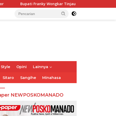
 Wongkar Tinjau Posko Siaga Karhutla, Pastikan Kesiapsiaga
 Style
Opini
Lainnya
Sitaro
Sangihe
Minahasa
aper NEWPOSKOMANADO