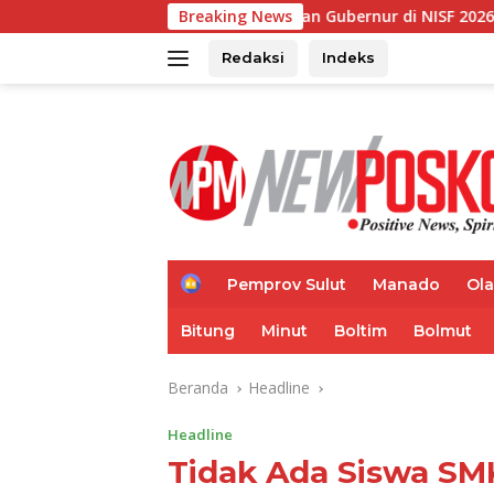
Langsung
an Sambutan Gubernur di NISF 2026, Sulut Tawarkan Pasifik Ga
Breaking News
ke
konten
Redaksi
Indeks
H
Pemprov Sulut
Manado
Ol
o
m
Bitung
Minut
Boltim
Bolmut
e
Beranda
Headline
Headline
Tidak Ada Siswa SM