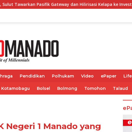
teway dan Hilirisasi Kelapa ke Investor
Bupati Franky
ahraga
Pendidikan
Polhukam
Video
ePaper
Life
Kotamobagu
Bolsel
Bolmong
Tomohon
Talaud
eP
K Negeri 1 Manado yang