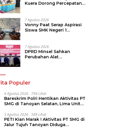
Kuera Dorong Percepatan
Pembangunan di Nusa
Utara
7 Agustus 2026
Vonny Paat Serap Aspirasi
Siswa SMK Negeri 1
Tondano
7 Agustus 2026
DPRD Minsel Sahkan
Perubahan Alat
Kelengkapan Dewan dan
Sepakati KUA-PPAS 2027
ita Populer
4 Agustus 2026
794 Lihat
Bareskrim Polri Hentikan Aktivitas PT
SMG di Tanoyan Selatan, Lima Unit
Excavator Turut Diamankan
3 Agustus 2026
589 Lihat
PETI Kian Marak ! Aktivitas PT SMG di
Jalur Tujuh Tanoyan Diduga
Berlindung Dibalik IUP KUD Perintis