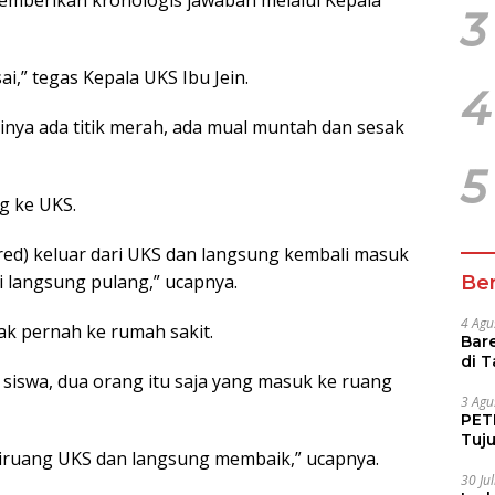
3
i,” tegas Kepala UKS Ibu Jein.
4
irinya ada titik merah, ada mual muntah dan sesak
5
ng ke UKS.
red) keluar dari UKS dan langsung kembali masuk
i langsung pulang,” ucapnya.
Ber
4 Agu
ak pernah ke rumah sakit.
Bare
di 
siswa, dua orang itu saja yang masuk ke ruang
Tur
3 Agu
PETI
Tuj
diruang UKS dan langsung membaik,” ucapnya.
IUP 
30 Ju