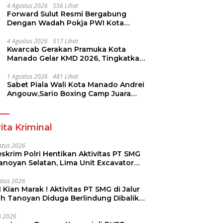
4 Agustus 2026
556 Lihat
Forward Sulut Resmi Bergabung
Dengan Wadah Pokja PWI Kota
Manado
4 Agustus 2026
517 Lihat
Kwarcab Gerakan Pramuka Kota
Manado Gelar KMD 2026, Tingkatkan
Kompetensi 36 Calon Pembina
Pramuka
1 Agustus 2026
481 Lihat
Sabet Piala Wali Kota Manado Andrei
Angouw,Sario Boxing Camp Juara
Umum Tinju Perbati 2026
ita Kriminal
stus 2026
skrim Polri Hentikan Aktivitas PT SMG
Tanoyan Selatan, Lima Unit Excavator
ut Diamankan
stus 2026
 Kian Marak ! Aktivitas PT SMG di Jalur
uh Tanoyan Diduga Berlindung Dibalik
KUD Perintis
li 2026