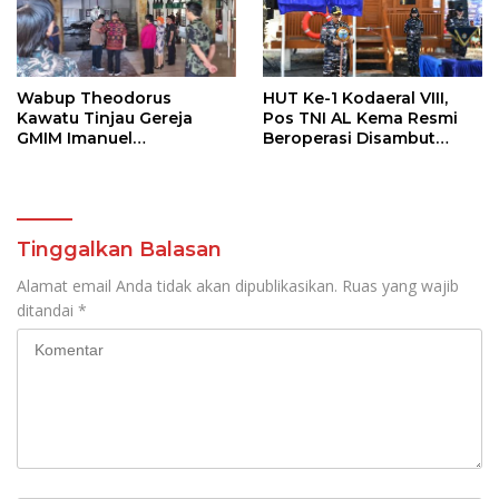
Wabup Theodorus
HUT Ke-1 Kodaeral VIII,
Kawatu Tinjau Gereja
Pos TNI AL Kema Resmi
GMIM Imanuel
Beroperasi Disambut
Kawangkoan Bawah
Antusias Warga
Pasca Kebakaran,
Sampaikan Dukungan
bagi Jemaat
Tinggalkan Balasan
Alamat email Anda tidak akan dipublikasikan.
Ruas yang wajib
ditandai
*