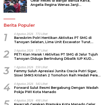
Gelar Reses di Banjar Banua Karta,
Angelia Regina Wenas Janji
Perjuangkan Semua Aspirasi
Berita Populer
1
4 Agustus 2026
773 Lihat
Bareskrim Polri Hentikan Aktivitas PT SMG di
Tanoyan Selatan, Lima Unit Excavator Turut
Diamankan
2
3 Agustus 2026
577 Lihat
PETI Kian Marak ! Aktivitas PT SMG di Jalur Tujuh
Tanoyan Diduga Berlindung Dibalik IUP KUD
Perintis
3
1 Agustus 2026
550 Lihat
Femmy Suluh Apresiasi Junita Cracia Putri Sigar,
Siswi SMKS Kristen 2 Tomohon Raih Medali Perak
LKS Dikmen Nasional 2026
4
4 Agustus 2026
543 Lihat
Forward Sulut Resmi Bergabung Dengan Wadah
Pokja PWI Kota Manado
5
4 Agustus 2026
498 Lihat
Kwarcab Gerakan Pramuka Kota Manado Gelar