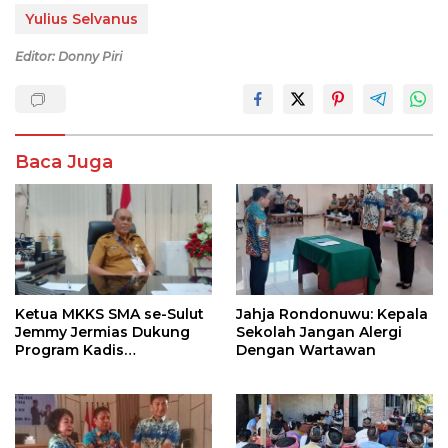
Yulius Selvanus
Editor: Donny Piri
Baca Juga
Ketua MKKS SMA se-Sulut
Jahja Rondonuwu: Kepala
Jemmy Jermias Dukung
Sekolah Jangan Alergi
Program Kadis
Dengan Wartawan
Pendidikan Sulut