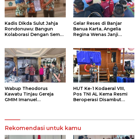
Kadis Dikda Sulut Jahja
Gelar Reses di Banjar
Rondonuwu: Bangun
Banua Karta, Angelia
Kolaborasi Dengan Semua
Regina Wenas Janji
Pihak
Perjuangkan Semua
Aspirasi
Wabup Theodorus
HUT Ke-1 Kodaeral VIII,
Kawatu Tinjau Gereja
Pos TNI AL Kema Resmi
GMIM Imanuel
Beroperasi Disambut
Kawangkoan Bawah
Antusias Warga
Pasca Kebakaran,
Sampaikan Dukungan
bagi Jemaat
Rekomendasi untuk kamu