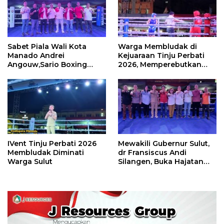
Sabet Piala Wali Kota
Warga Membludak di
Manado Andrei
Kejuaraan Tinju Perbati
Angouw,Sario Boxing
2026, Memperebutkan
Camp Juara Umum Tinju
Piala Wali Kota
Perbati 2026
IVent Tinju Perbati 2026
Mewakili Gubernur Sulut,
Membludak Diminati
dr Fransiscus Andi
Warga Sulut
Silangen, Buka Hajatan
Tinju Perbati Sulut,
Memperebutkan Piala
Wali Kota Manado