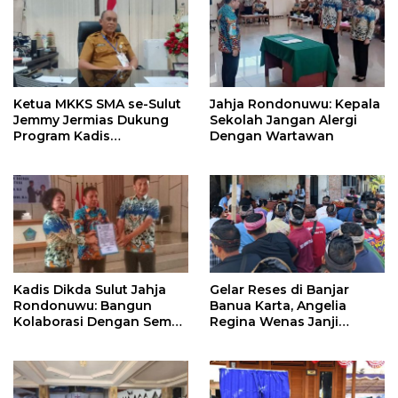
Ketua MKKS SMA se-Sulut
Jahja Rondonuwu: Kepala
Jemmy Jermias Dukung
Sekolah Jangan Alergi
Program Kadis
Dengan Wartawan
Pendidikan Sulut
Kadis Dikda Sulut Jahja
Gelar Reses di Banjar
Rondonuwu: Bangun
Banua Karta, Angelia
Kolaborasi Dengan Semua
Regina Wenas Janji
Pihak
Perjuangkan Semua
Aspirasi