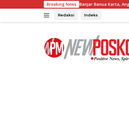
Langsung
elar Reses di Banjar Banua Karta, Angelia Regina Wenas Janji P
Breaking News
ke
konten
Redaksi
Indeks