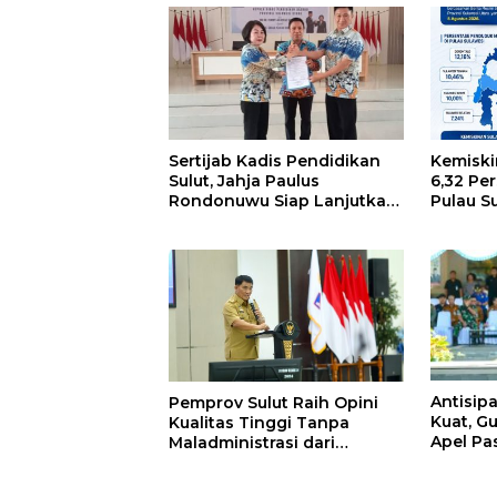
Sertijab Kadis Pendidikan
Kemiski
Sulut, Jahja Paulus
6,32 Pe
Rondonuwu Siap Lanjutkan
Pulau S
Program Strategis
Pendidikan
Antisipa
Pemprov Sulut Raih Opini
Kuat, Gu
Kualitas Tinggi Tanpa
Apel P
Maladministrasi dari
Bencan
Ombudsman RI