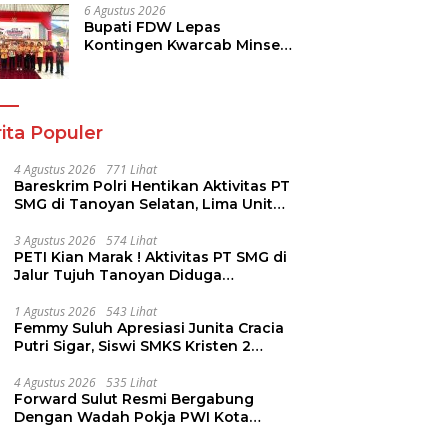
Pendidikan
6 Agustus 2026
Bupati FDW Lepas
Kontingen Kwarcab Minsel,
Siap Harumkan Daerah di
Jambore Nasional XII
ita Populer
4 Agustus 2026
771 Lihat
Bareskrim Polri Hentikan Aktivitas PT
SMG di Tanoyan Selatan, Lima Unit
Excavator Turut Diamankan
3 Agustus 2026
574 Lihat
PETI Kian Marak ! Aktivitas PT SMG di
Jalur Tujuh Tanoyan Diduga
Berlindung Dibalik IUP KUD Perintis
1 Agustus 2026
543 Lihat
Femmy Suluh Apresiasi Junita Cracia
Putri Sigar, Siswi SMKS Kristen 2
Tomohon Raih Medali Perak LKS
Dikmen Nasional 2026
4 Agustus 2026
535 Lihat
Forward Sulut Resmi Bergabung
Dengan Wadah Pokja PWI Kota
Manado