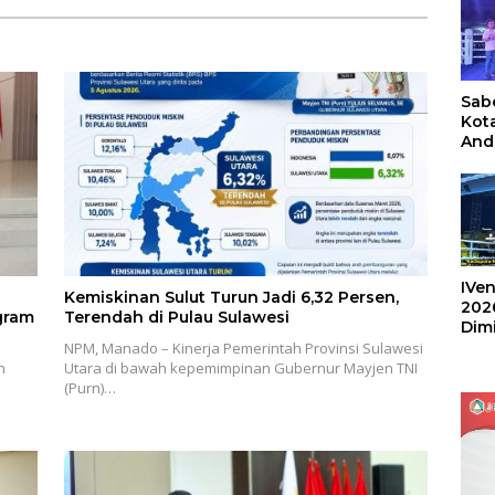
Sabe
Kot
And
Ang
Box
Umu
202
IVen
Kemiskinan Sulut Turun Jadi 6,32 Persen,
202
gram
Terendah di Pulau Sulawesi
Dim
Sulu
NPM, Manado – Kinerja Pemerintah Provinsi Sulawesi
n
Utara di bawah kepemimpinan Gubernur Mayjen TNI
(Purn)…