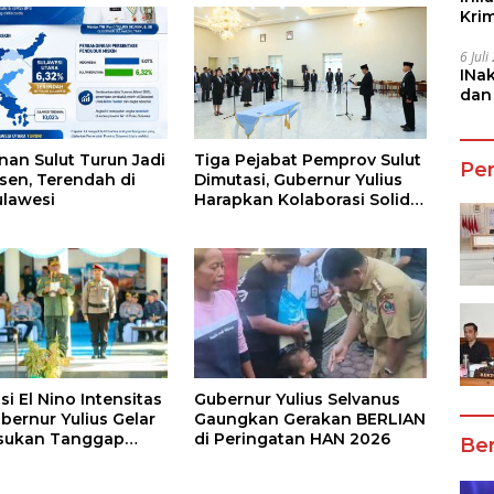
Kri
She
6 Jul
INa
dan
Jala
nan Sulut Turun Jadi
Tiga Pejabat Pemprov Sulut
Pe
rsen, Terendah di
Dimutasi, Gubernur Yulius
ulawesi
Harapkan Kolaborasi Solid
Antar SKPD
si El Nino Intensitas
Gubernur Yulius Selvanus
bernur Yulius Gelar
Gaungkan Gerakan BERLIAN
asukan Tanggap
di Peringatan HAN 2026
Ber
a