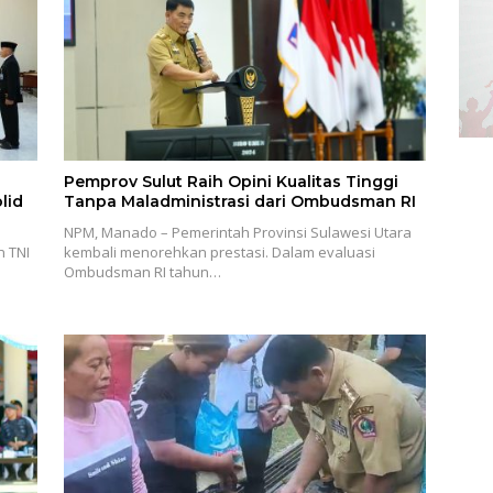
Pemprov Sulut Raih Opini Kualitas Tinggi
lid
Tanpa Maladministrasi dari Ombudsman RI
NPM, Manado – Pemerintah Provinsi Sulawesi Utara
n TNI
kembali menorehkan prestasi. Dalam evaluasi
Ombudsman RI tahun…