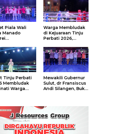
t Piala Wali
Warga Membludak
a Manado
di Kejuaraan Tinju
rei
Perbati 2026,
ouw,Sario
Memperebutkan
ing Camp Juara
Piala Wali Kota
m Tinju Perbati
6
t Tinju Perbati
Mewakili Gubernur
6 Membludak
Sulut, dr Fransiscus
inati Warga
Andi Silangen, Buka
t
Hajatan Tinju
Perbati Sulut,
Memperebutkan
Piala Wali Kota
Manado