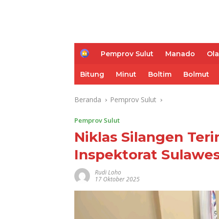
H
Pemprov Sulut
Manado
Ol
o
m
Bitung
Minut
Boltim
Bolmut
e
Beranda
Pemprov Sulut
Pemprov Sulut
Niklas Silangen Te
Inspektorat Sulawes
Rudi Loho
17 Oktober 2025