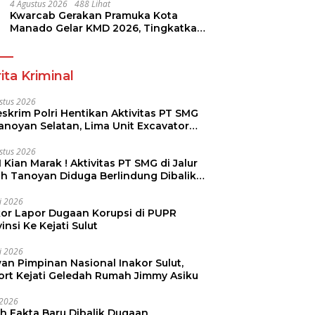
4 Agustus 2026
488 Lihat
Kwarcab Gerakan Pramuka Kota
Manado Gelar KMD 2026, Tingkatkan
Kompetensi 36 Calon Pembina
Pramuka
ita Kriminal
stus 2026
skrim Polri Hentikan Aktivitas PT SMG
Tanoyan Selatan, Lima Unit Excavator
ut Diamankan
stus 2026
 Kian Marak ! Aktivitas PT SMG di Jalur
uh Tanoyan Diduga Berlindung Dibalik
KUD Perintis
li 2026
kor Lapor Dugaan Korupsi di PUPR
insi Ke Kejati Sulut
li 2026
an Pimpinan Nasional Inakor Sulut,
ort Kejati Geledah Rumah Jimmy Asiku
i 2026
ah Fakta Baru Dibalik Dugaan