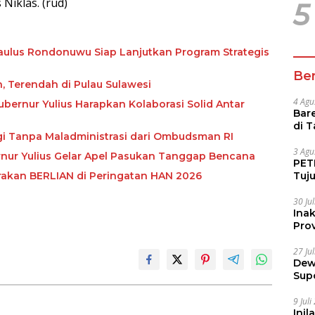
Niklas. (rud)
5
 Paulus Rondonuwu Siap Lanjutkan Program Strategis
Ber
n, Terendah di Pulau Sulawesi
4 Agu
ubernur Yulius Harapkan Kolaborasi Solid Antar
Bare
di 
ggi Tanpa Maladministrasi dari Ombudsman RI
Tur
3 Agu
bernur Yulius Gelar Apel Pasukan Tanggap Bencana
PETI
Tuj
rakan BERLIAN di Peringatan HAN 2026
IUP 
30 Ju
Ina
Prov
27 Ju
Dew
Sup
9 Jul
Inil