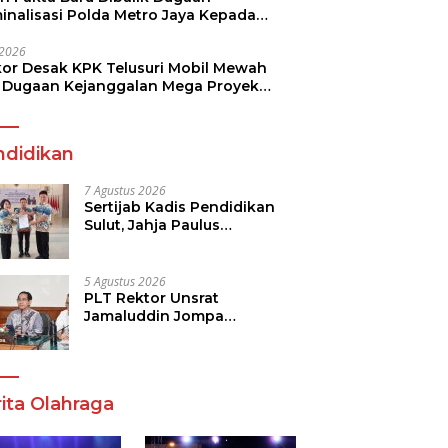
minalisasi Polda Metro Jaya Kepada
see Monicha Elshaday
i 2026
kor Desak KPK Telusuri Mobil Mewah
 Dugaan Kejanggalan Mega Proyek
n di BPJN
ndidikan
7 Agustus 2026
Sertijab Kadis Pendidikan
Sulut, Jahja Paulus
Rondonuwu Siap Lanjutkan
Program Strategis
Pendidikan
5 Agustus 2026
PLT Rektor Unsrat
Jamaluddin Jompa
Tekankan 7 Poin, Pastikan
Layanan Akademik dan
Kampus Kondusif
ita Olahraga