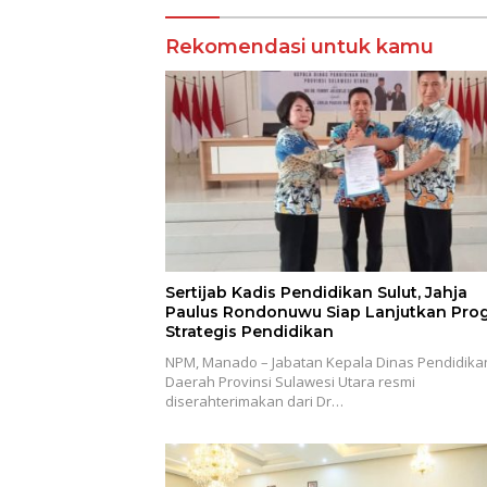
Rekomendasi untuk kamu
Sertijab Kadis Pendidikan Sulut, Jahja
Paulus Rondonuwu Siap Lanjutkan Pro
Strategis Pendidikan
NPM, Manado – Jabatan Kepala Dinas Pendidika
Daerah Provinsi Sulawesi Utara resmi
diserahterimakan dari Dr…