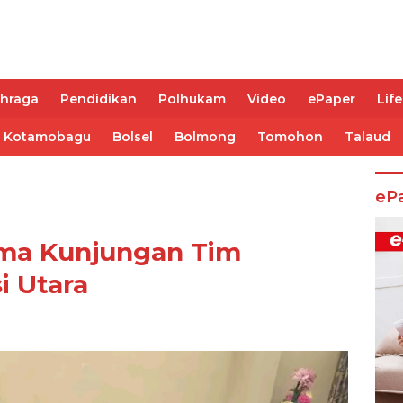
ahraga
Pendidikan
Polhukam
Video
ePaper
Life
Kotamobagu
Bolsel
Bolmong
Tomohon
Talaud
eP
rima Kunjungan Tim
i Utara