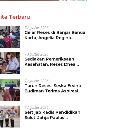
ita Terbaru
7 Agustus 2026
Gelar Reses di Banjar Banua
Karta, Angelia Regina
Wenas Janji Perjuangkan
Semua Aspirasi
7 Agustus 2026
Sediakan Pemeriksaan
Kesehatan, Reses Dhea
Lumenta Dipadati Warga
7 Agustus 2026
Turun Reses, Seska Ervina
Budiman Terima Aspirasi
Soal Infrastruktur, IPR dan
Penguatan UMKM
7 Agustus 2026
Sertijab Kadis Pendidikan
Sulut, Jahja Paulus
Rondonuwu Siap Lanjutkan
Program Strategis