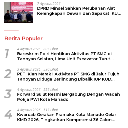
7 Agustus 2026
DPRD Minsel Sahkan Perubahan Alat
Kelengkapan Dewan dan Sepakati KUA-
PPAS 2027
Berita Populer
1
4 Agustus 2026
805 Lihat
Bareskrim Polri Hentikan Aktivitas PT SMG di
Tanoyan Selatan, Lima Unit Excavator Turut
Diamankan
2
3 Agustus 2026
590 Lihat
PETI Kian Marak ! Aktivitas PT SMG di Jalur Tujuh
Tanoyan Diduga Berlindung Dibalik IUP KUD
Perintis
3
4 Agustus 2026
556 Lihat
Forward Sulut Resmi Bergabung Dengan Wadah
Pokja PWI Kota Manado
4
4 Agustus 2026
517 Lihat
Kwarcab Gerakan Pramuka Kota Manado Gelar
KMD 2026, Tingkatkan Kompetensi 36 Calon
Pembina Pramuka