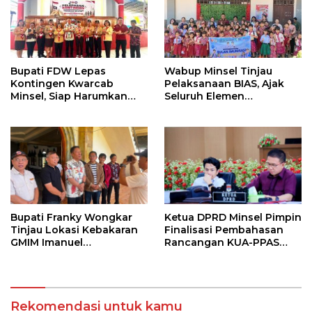
Bupati FDW Lepas
Wabup Minsel Tinjau
Kontingen Kwarcab
Pelaksanaan BIAS, Ajak
Minsel, Siap Harumkan
Seluruh Elemen
Daerah di Jambore
Sukseskan Imunisasi Anak
Nasional XII
Sekolah
Bupati Franky Wongkar
Ketua DPRD Minsel Pimpin
Tinjau Lokasi Kebakaran
Finalisasi Pembahasan
GMIM Imanuel
Rancangan KUA-PPAS
Kawangkoan Bawah,
Tahun 2027
Tegaskan Komitmen
Dukung Pemulihan
Rekomendasi untuk kamu