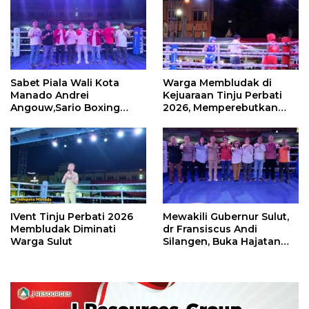
Sabet Piala Wali Kota
Warga Membludak di
Manado Andrei
Kejuaraan Tinju Perbati
Angouw,Sario Boxing
2026, Memperebutkan
Camp Juara Umum Tinju
Piala Wali Kota
Perbati 2026
IVent Tinju Perbati 2026
Mewakili Gubernur Sulut,
Membludak Diminati
dr Fransiscus Andi
Warga Sulut
Silangen, Buka Hajatan
Tinju Perbati Sulut,
Memperebutkan Piala
Wali Kota Manado