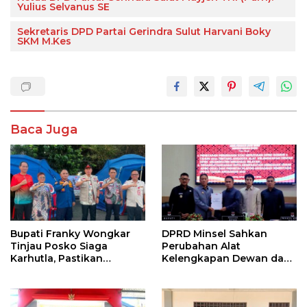
Yulius Selvanus SE
Sekretaris DPD Partai Gerindra Sulut Harvani Boky
SKM M.Kes
Baca Juga
Bupati Franky Wongkar
DPRD Minsel Sahkan
Tinjau Posko Siaga
Perubahan Alat
Karhutla, Pastikan
Kelengkapan Dewan dan
Kesiapsiagaan Hadapi
Sepakati KUA-PPAS 2027
Musim Kemarau