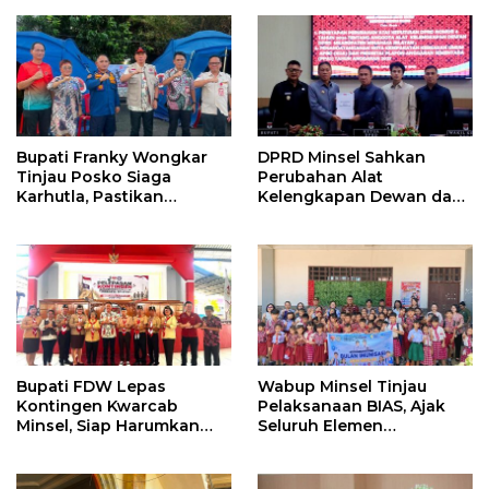
Bupati Franky Wongkar
DPRD Minsel Sahkan
Tinjau Posko Siaga
Perubahan Alat
Karhutla, Pastikan
Kelengkapan Dewan dan
Kesiapsiagaan Hadapi
Sepakati KUA-PPAS 2027
Musim Kemarau
Bupati FDW Lepas
Wabup Minsel Tinjau
Kontingen Kwarcab
Pelaksanaan BIAS, Ajak
Minsel, Siap Harumkan
Seluruh Elemen
Daerah di Jambore
Sukseskan Imunisasi Anak
Nasional XII
Sekolah