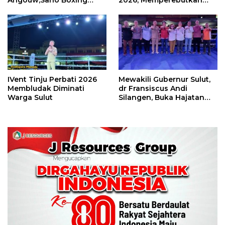
Camp Juara Umum Tinju
Piala Wali Kota
Perbati 2026
IVent Tinju Perbati 2026
Mewakili Gubernur Sulut,
Membludak Diminati
dr Fransiscus Andi
Warga Sulut
Silangen, Buka Hajatan
Tinju Perbati Sulut,
Memperebutkan Piala
Wali Kota Manado