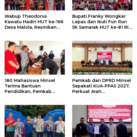
Wabup Theodorus
Bupati Franky Wongkar
Kawatu Hadiri HUT ke-166
Lepas dan Ikuti Fun Run
Desa Malola, Resmikan
5K Semarak HUT ke-81 RI
Gedung ILP Posyandu
di Minsel
180 Mahasiswa Minsel
Pemkab dan DPRD Minsel
Terima Bantuan
Sepakati KUA-PPAS 2027,
Pendidikan, Pemkab
Perkuat Arah
Siapkan Anggaran Rp400
Pembangunan Daerah
Juta