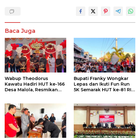
Baca Juga
Wabup Theodorus
Bupati Franky Wongkar
Kawatu Hadiri HUT ke-166
Lepas dan Ikuti Fun Run
Desa Malola, Resmikan
5K Semarak HUT ke-81 RI
Gedung ILP Posyandu
di Minsel