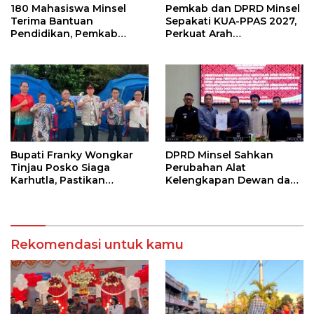
180 Mahasiswa Minsel
Pemkab dan DPRD Minsel
Terima Bantuan
Sepakati KUA-PPAS 2027,
Pendidikan, Pemkab
Perkuat Arah
Siapkan Anggaran Rp400
Pembangunan Daerah
Juta
Bupati Franky Wongkar
DPRD Minsel Sahkan
Tinjau Posko Siaga
Perubahan Alat
Karhutla, Pastikan
Kelengkapan Dewan dan
Kesiapsiagaan Hadapi
Sepakati KUA-PPAS 2027
Musim Kemarau
Rekomendasi untuk kamu