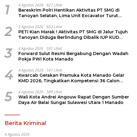
1
4 Agustus 2026
827 Lihat
Bareskrim Polri Hentikan Aktivitas PT SMG di
Tanoyan Selatan, Lima Unit Excavator Turut
Diamankan
2
3 Agustus 2026
603 Lihat
PETI Kian Marak ! Aktivitas PT SMG di Jalur Tujuh
Tanoyan Diduga Berlindung Dibalik IUP KUD
Perintis
3
4 Agustus 2026
591 Lihat
Forward Sulut Resmi Bergabung Dengan Wadah
Pokja PWI Kota Manado
4
4 Agustus 2026
547 Lihat
Kwarcab Gerakan Pramuka Kota Manado Gelar
KMD 2026, Tingkatkan Kompetensi 36 Calon
Pembina Pramuka
5
4 Agustus 2026
389 Lihat
Wali Kota Andrei Angouw Rapat Dengan Sumber
Daya Air Balai Sungai Sulawesi Utara 1 Manado
Berita Kriminal
4 Agustus 2026