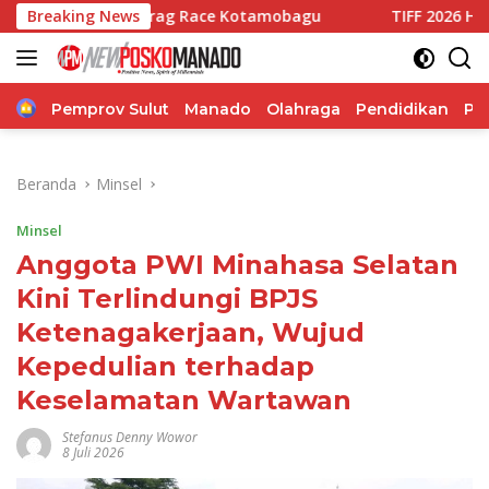
Langsung
di Drag Race Kotamobagu
Breaking News
TIFF 2026 Hadirkan Pesan Ko
ke
konten
Home
Pemprov Sulut
Manado
Olahraga
Pendidikan
Po
Beranda
Minsel
Minsel
Anggota PWI Minahasa Selatan
Kini Terlindungi BPJS
Ketenagakerjaan, Wujud
Kepedulian terhadap
Keselamatan Wartawan
Stefanus Denny Wowor
8 Juli 2026