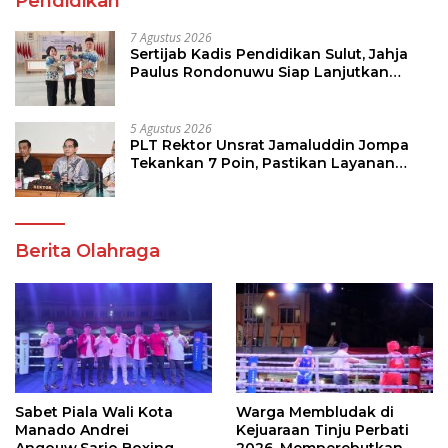
Pendidikan
7 Agustus 2026
Sertijab Kadis Pendidikan Sulut, Jahja
Paulus Rondonuwu Siap Lanjutkan
Program Strategis Pendidikan
5 Agustus 2026
PLT Rektor Unsrat Jamaluddin Jompa
Tekankan 7 Poin, Pastikan Layanan
Akademik dan Kampus Kondusif
Berita Olahraga
Sabet Piala Wali Kota
Warga Membludak di
Manado Andrei
Kejuaraan Tinju Perbati
Angouw,Sario Boxing
2026, Memperebutkan