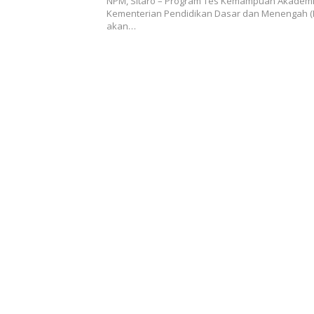
NPM, Sitaro – Program Tes Kemampuan Akademi
Kementerian Pendidikan Dasar dan Menengah 
akan…