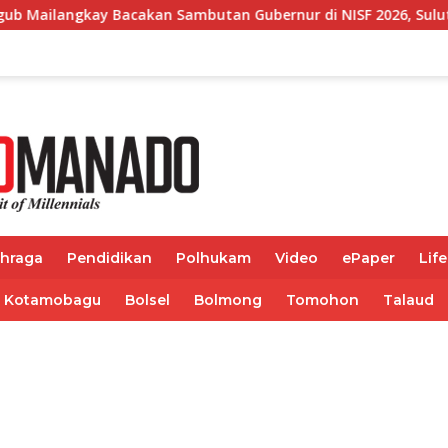
acakan Sambutan Gubernur di NISF 2026, Sulut Tawarkan Pasifik
ahraga
Pendidikan
Polhukam
Video
ePaper
Life
Kotamobagu
Bolsel
Bolmong
Tomohon
Talaud