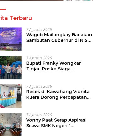
ita Terbaru
7 Agustus 2026
Wagub Mailangkay Bacakan
Sambutan Gubernur di NISF
2026, Sulut Tawarkan
Pasifik Gateway dan
Hilirisasi Kelapa ke Investor
7 Agustus 2026
Bupati Franky Wongkar
Tinjau Posko Siaga
Karhutla, Pastikan
Kesiapsiagaan Hadapi
Musim Kemarau
7 Agustus 2026
Reses di Kawahang Vionita
Kuera Dorong Percepatan
Pembangunan di Nusa
Utara
7 Agustus 2026
Vonny Paat Serap Aspirasi
Siswa SMK Negeri 1
Tondano