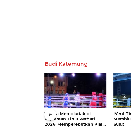
Budi Katemung
 Wali Kota
Warga Membludak di
IVent Ti
drei
Kejuaraan Tinju Perbati
Memblud
rio Boxing Camp
2026, Memperebutkan Piala
Sulut
 Tinju Perbati
Wali Kota