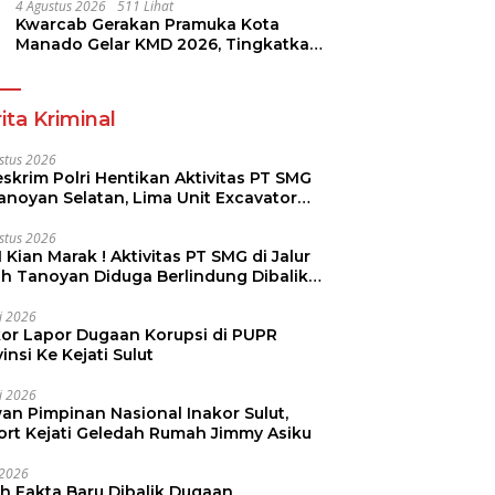
4 Agustus 2026
511 Lihat
Kwarcab Gerakan Pramuka Kota
Manado Gelar KMD 2026, Tingkatkan
Kompetensi 36 Calon Pembina
Pramuka
ita Kriminal
stus 2026
skrim Polri Hentikan Aktivitas PT SMG
Tanoyan Selatan, Lima Unit Excavator
ut Diamankan
stus 2026
 Kian Marak ! Aktivitas PT SMG di Jalur
uh Tanoyan Diduga Berlindung Dibalik
KUD Perintis
li 2026
kor Lapor Dugaan Korupsi di PUPR
insi Ke Kejati Sulut
li 2026
an Pimpinan Nasional Inakor Sulut,
ort Kejati Geledah Rumah Jimmy Asiku
i 2026
ah Fakta Baru Dibalik Dugaan