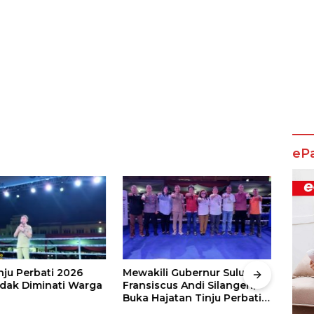
eP
nju Perbati 2026
Mewakili Gubernur Sulut, dr
Juar
ak Diminati Warga
Fransiscus Andi Silangen,
Keju
Buka Hajatan Tinju Perbati
2026
Sulut, Memperebutkan Piala
Wali