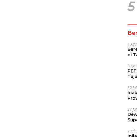
5
Ber
4 Agu
Bare
di 
Tur
3 Agu
PETI
Tuj
IUP 
30 Ju
Ina
Prov
27 Ju
Dew
Sup
9 Jul
Inil