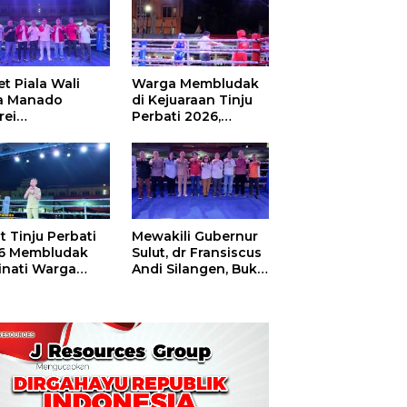
t Piala Wali
Warga Membludak
a Manado
di Kejuaraan Tinju
rei
Perbati 2026,
ouw,Sario
Memperebutkan
ing Camp Juara
Piala Wali Kota
m Tinju Perbati
6
t Tinju Perbati
Mewakili Gubernur
6 Membludak
Sulut, dr Fransiscus
inati Warga
Andi Silangen, Buka
t
Hajatan Tinju
Perbati Sulut,
Memperebutkan
Piala Wali Kota
Manado