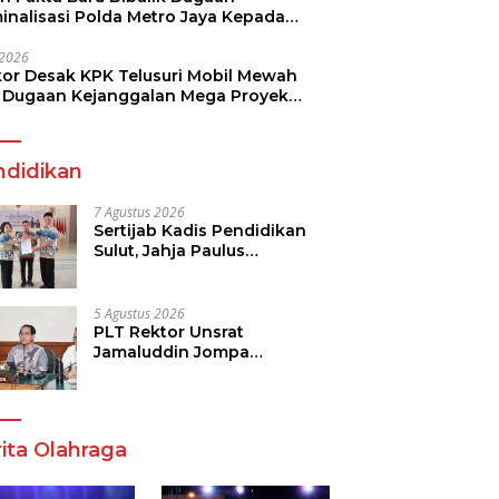
minalisasi Polda Metro Jaya Kepada
see Monicha Elshaday
i 2026
kor Desak KPK Telusuri Mobil Mewah
 Dugaan Kejanggalan Mega Proyek
n di BPJN
ndidikan
7 Agustus 2026
Sertijab Kadis Pendidikan
Sulut, Jahja Paulus
Rondonuwu Siap Lanjutkan
Program Strategis
Pendidikan
5 Agustus 2026
PLT Rektor Unsrat
Jamaluddin Jompa
Tekankan 7 Poin, Pastikan
Layanan Akademik dan
Kampus Kondusif
ita Olahraga