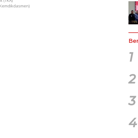
k (TKA)
(Kemdikdasmen)
Ber
1
2
3
4