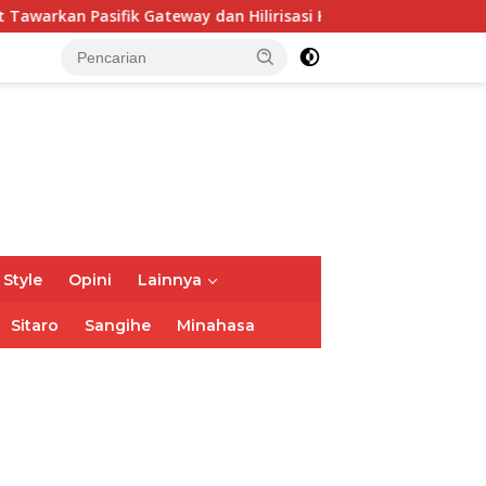
 Gateway dan Hilirisasi Kelapa ke Investor
Bupati Fra
 Style
Opini
Lainnya
Sitaro
Sangihe
Minahasa