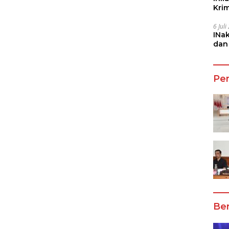
Kri
She
6 Jul
INa
dan
Jala
Pe
Ber