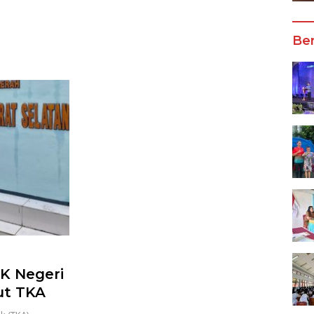
Wali Kota Manado
Ber
K Negeri
kut TKA