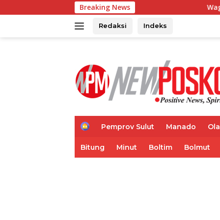
Langsung
Breaking News
Wagub Mailangkay B
ke
konten
Redaksi
Indeks
H
Pemprov Sulut
Manado
Ol
o
m
Bitung
Minut
Boltim
Bolmut
e