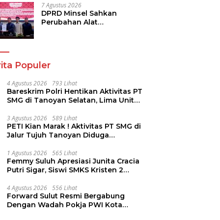
7 Agustus 2026
DPRD Minsel Sahkan
Perubahan Alat
Kelengkapan Dewan dan
Sepakati KUA-PPAS 2027
ita Populer
4 Agustus 2026
793 Lihat
Bareskrim Polri Hentikan Aktivitas PT
SMG di Tanoyan Selatan, Lima Unit
Excavator Turut Diamankan
3 Agustus 2026
589 Lihat
PETI Kian Marak ! Aktivitas PT SMG di
Jalur Tujuh Tanoyan Diduga
Berlindung Dibalik IUP KUD Perintis
1 Agustus 2026
565 Lihat
Femmy Suluh Apresiasi Junita Cracia
Putri Sigar, Siswi SMKS Kristen 2
Tomohon Raih Medali Perak LKS
Dikmen Nasional 2026
4 Agustus 2026
556 Lihat
Forward Sulut Resmi Bergabung
Dengan Wadah Pokja PWI Kota
Manado