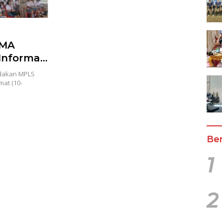
SMA
Informasi
dakan MPLS
at (10-
Ber
1
2