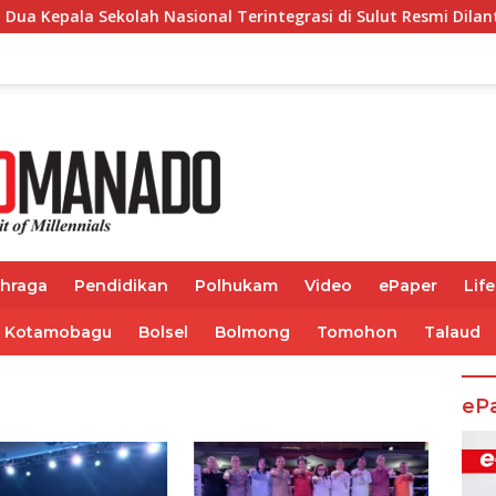
 Sekolah Nasional Terintegrasi di Sulut Resmi Dilantik
ahraga
Pendidikan
Polhukam
Video
ePaper
Life
Kotamobagu
Bolsel
Bolmong
Tomohon
Talaud
eP