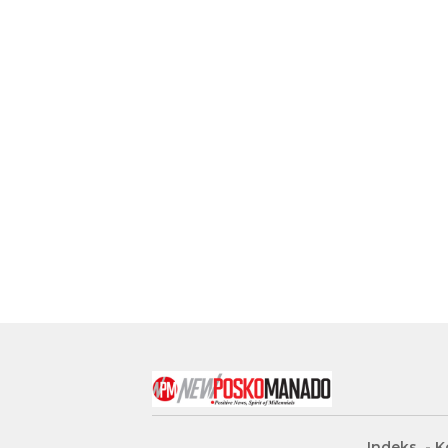
Indeks
K