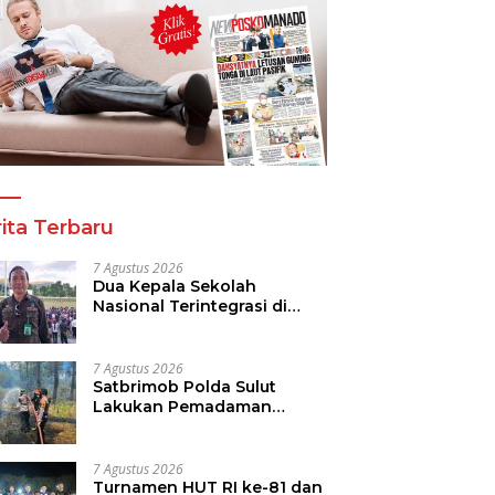
a Tinju Asia Ramaikan
Panitia Tinju Perbati 2026
R
araan Tinju Perbati
dan Pihak Mega Jasa
T
 Memperebutkan Piala
Kelolah All Out Siapkan
B
 Kota Manado
Lokasi Pertandingan
P
ita Terbaru
7 Agustus 2026
Dua Kepala Sekolah
Nasional Terintegrasi di
Sulut Resmi Dilantik
7 Agustus 2026
Satbrimob Polda Sulut
Lakukan Pemadaman
Kebakaran Hutan Gunung
Soputan
7 Agustus 2026
Turnamen HUT RI ke-81 dan