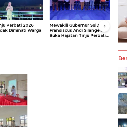
nju Perbati 2026
Mewakili Gubernur Sulut, dr
Juar
ak Diminati Warga
Fransiscus Andi Silangen,
Keju
Buka Hajatan Tinju Perbati
2026
Sulut, Memperebutkan Piala
Wali
Wali Kota Manado
Ber