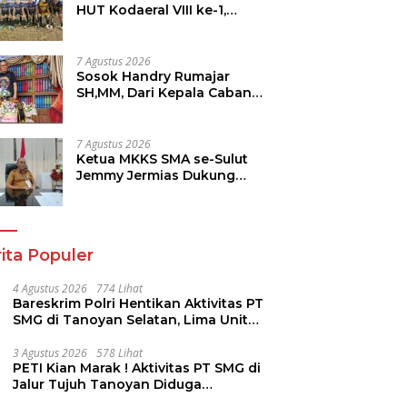
HUT Kodaeral VIII ke-1,
Marine Police FC Amankan
Tiket 16 Besar
7 Agustus 2026
Sosok Handry Rumajar
SH,MM, Dari Kepala Cabang
MNC Life, Kini Fokus Ke
Profesional Fotografi
7 Agustus 2026
Ketua MKKS SMA se-Sulut
Jemmy Jermias Dukung
Program Kadis Pendidikan
Sulut
ita Populer
4 Agustus 2026
774 Lihat
Bareskrim Polri Hentikan Aktivitas PT
SMG di Tanoyan Selatan, Lima Unit
Excavator Turut Diamankan
3 Agustus 2026
578 Lihat
PETI Kian Marak ! Aktivitas PT SMG di
Jalur Tujuh Tanoyan Diduga
Berlindung Dibalik IUP KUD Perintis