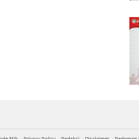
Sulu
ode Etik
Privacy Policy
Redaksi
Disclaimer
Pedoman M