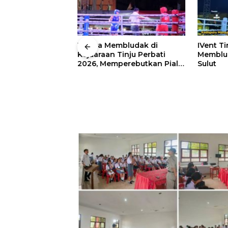
 Wali Kota
Warga Membludak di
IVent Ti
drei
Kejuaraan Tinju Perbati
Memblud
rio Boxing Camp
2026, Memperebutkan Piala
Sulut
 Tinju Perbati
Wali Kota