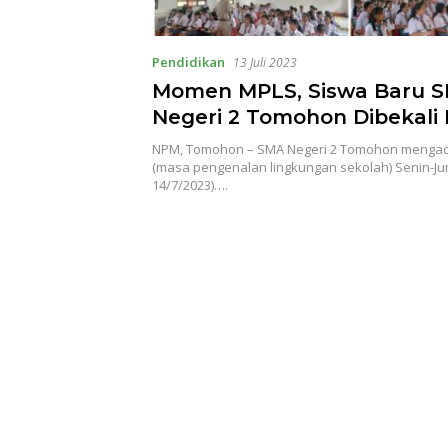
Pendidikan
13 Juli 2023
Momen MPLS, Siswa Baru 
Negeri 2 Tomohon Dibekali 
Bahaya Narkoba
NPM, Tomohon – SMA Negeri 2 Tomohon menga
(masa pengenalan lingkungan sekolah) Senin-Jum
14/7/2023)….