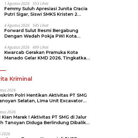
1 Agustus 2026
553 Lihat
Femmy Suluh Apresiasi Junita Cracia
Putri Sigar, Siswi SMKS Kristen 2
Tomohon Raih Medali Perak LKS
Dikmen Nasional 2026
4 Agustus 2026
545 Lihat
Forward Sulut Resmi Bergabung
Dengan Wadah Pokja PWI Kota
Manado
4 Agustus 2026
499 Lihat
Kwarcab Gerakan Pramuka Kota
Manado Gelar KMD 2026, Tingkatkan
Kompetensi 36 Calon Pembina
Pramuka
ita Kriminal
stus 2026
skrim Polri Hentikan Aktivitas PT SMG
Tanoyan Selatan, Lima Unit Excavator
ut Diamankan
stus 2026
 Kian Marak ! Aktivitas PT SMG di Jalur
uh Tanoyan Diduga Berlindung Dibalik
KUD Perintis
li 2026