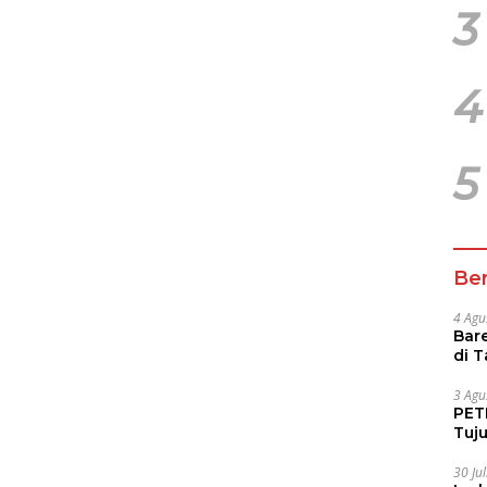
3
4
5
Ber
4 Agu
Bare
di 
Tur
3 Agu
PETI
Tuj
IUP 
30 Ju