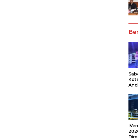
Ber
Sabe
Kot
And
Ang
Box
Umu
202
IVen
202
Dim