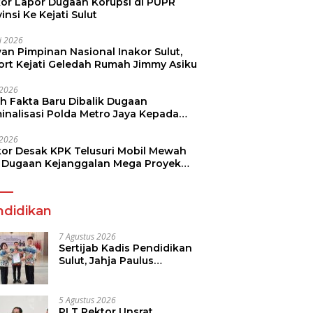
kor Lapor Dugaan Korupsi di PUPR
insi Ke Kejati Sulut
li 2026
an Pimpinan Nasional Inakor Sulut,
ort Kejati Geledah Rumah Jimmy Asiku
i 2026
ah Fakta Baru Dibalik Dugaan
minalisasi Polda Metro Jaya Kepada
see Monicha Elshaday
i 2026
kor Desak KPK Telusuri Mobil Mewah
 Dugaan Kejanggalan Mega Proyek
n di BPJN
ndidikan
7 Agustus 2026
Sertijab Kadis Pendidikan
Sulut, Jahja Paulus
Rondonuwu Siap Lanjutkan
Program Strategis
Pendidikan
5 Agustus 2026
PLT Rektor Unsrat