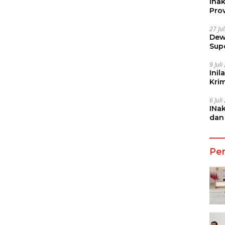
Ina
Prov
27 Ju
Dew
Sup
9 Jul
Inil
Kri
She
6 Jul
INa
dan
Jala
Pe