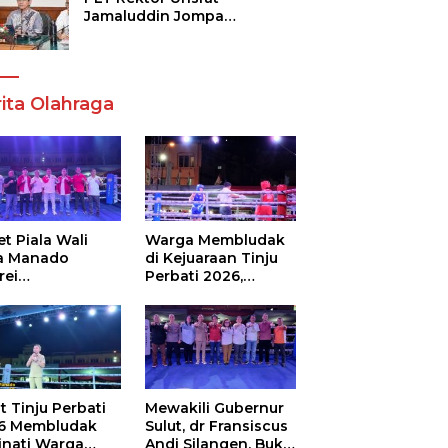
Jamaluddin Jompa
Tekankan 7 Poin, Pastikan
Layanan Akademik dan
Kampus Kondusif
ita Olahraga
t Piala Wali
Warga Membludak
a Manado
di Kejuaraan Tinju
rei
Perbati 2026,
ouw,Sario
Memperebutkan
ing Camp Juara
Piala Wali Kota
m Tinju Perbati
6
t Tinju Perbati
Mewakili Gubernur
6 Membludak
Sulut, dr Fransiscus
inati Warga
Andi Silangen, Buka