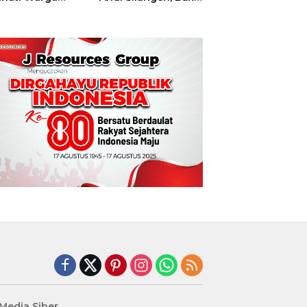
t
Hajatan Tinju
Perbati Sulut,
Memperebutkan
Piala Wali Kota
Manado
edia Siber