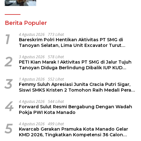
Pendidikan Sulut
Berita Populer
1
4 Agustus 2026
773 Lihat
Bareskrim Polri Hentikan Aktivitas PT SMG di
Tanoyan Selatan, Lima Unit Excavator Turut
Diamankan
2
3 Agustus 2026
578 Lihat
PETI Kian Marak ! Aktivitas PT SMG di Jalur Tujuh
Tanoyan Diduga Berlindung Dibalik IUP KUD
Perintis
3
1 Agustus 2026
552 Lihat
Femmy Suluh Apresiasi Junita Cracia Putri Sigar,
Siswi SMKS Kristen 2 Tomohon Raih Medali Perak
LKS Dikmen Nasional 2026
4
4 Agustus 2026
544 Lihat
Forward Sulut Resmi Bergabung Dengan Wadah
Pokja PWI Kota Manado
5
4 Agustus 2026
499 Lihat
Kwarcab Gerakan Pramuka Kota Manado Gelar
KMD 2026, Tingkatkan Kompetensi 36 Calon
Pembina Pramuka