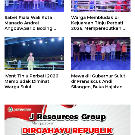
Sabet Piala Wali Kota
Warga Membludak di
Manado Andrei
Kejuaraan Tinju Perbati
Angouw,Sario Boxing
2026, Memperebutkan
Camp Juara Umum Tinju
Piala Wali Kota
Perbati 2026
IVent Tinju Perbati 2026
Mewakili Gubernur Sulut,
Membludak Diminati
dr Fransiscus Andi
Warga Sulut
Silangen, Buka Hajatan
Tinju Perbati Sulut,
Memperebutkan Piala
Wali Kota Manado