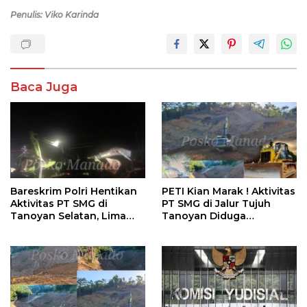
Penulis: Viko Karinda
Baca Juga
Bareskrim Polri Hentikan
PETI Kian Marak ! Aktivitas
Aktivitas PT SMG di
PT SMG di Jalur Tujuh
Tanoyan Selatan, Lima
Tanoyan Diduga
Unit Excavator Turut
Berlindung Dibalik IUP
Diamankan
KUD Perintis