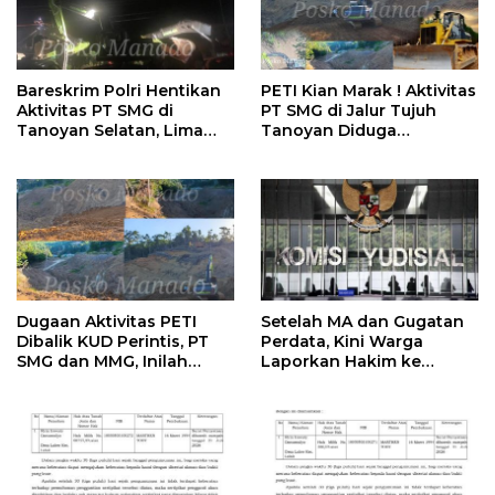
Bareskrim Polri Hentikan
PETI Kian Marak ! Aktivitas
Aktivitas PT SMG di
PT SMG di Jalur Tujuh
Tanoyan Selatan, Lima
Tanoyan Diduga
Unit Excavator Turut
Berlindung Dibalik IUP
Diamankan
KUD Perintis
Dugaan Aktivitas PETI
Setelah MA dan Gugatan
Dibalik KUD Perintis, PT
Perdata, Kini Warga
SMG dan MMG, Inilah
Laporkan Hakim ke
Potret Jalur 7 Tanoyan
Komisi Yudisial
Selatan Mulai Dibongkar
Alat Berat Excavator Diluar
IUP ?