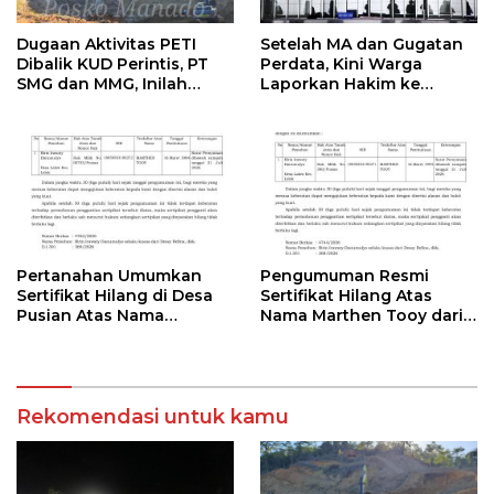
Dugaan Aktivitas PETI
Setelah MA dan Gugatan
Dibalik KUD Perintis, PT
Perdata, Kini Warga
SMG dan MMG, Inilah
Laporkan Hakim ke
Potret Jalur 7 Tanoyan
Komisi Yudisial
Selatan Mulai Dibongkar
Alat Berat Excavator Diluar
IUP ?
Pertanahan Umumkan
Pengumuman Resmi
Sertifikat Hilang di Desa
Sertifikat Hilang Atas
Pusian Atas Nama
Nama Marthen Tooy dari
Marthen Tooy
BPN Bolmong
Rekomendasi untuk kamu