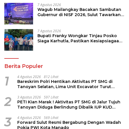
7 Agustus 2026
Wagub Mailangkay Bacakan Sambutan
Gubernur di NISF 2026, Sulut Tawarkan
Pasifik Gateway dan Hilirisasi Kelapa ke
Investor
7 Agustus 2026
Bupati Franky Wongkar Tinjau Posko
Siaga Karhutla, Pastikan Kesiapsiagaan
Hadapi Musim Kemarau
Berita Populer
1
4 Agustus 2026
812 Lihat
Bareskrim Polri Hentikan Aktivitas PT SMG di
Tanoyan Selatan, Lima Unit Excavator Turut
Diamankan
2
3 Agustus 2026
597 Lihat
PETI Kian Marak ! Aktivitas PT SMG di Jalur Tujuh
Tanoyan Diduga Berlindung Dibalik IUP KUD
Perintis
3
4 Agustus 2026
569 Lihat
Forward Sulut Resmi Bergabung Dengan Wadah
Pokja PWI Kota Manado