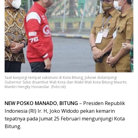
Saat kunjungi tempat vaksinasi di Kota Bitung, Jokowi didampingi
Gubernur Sulut disambut Wali Kota dan Wakil Wali Kota Bitung Maurits
Mantiri Hengky Honandar. (foto:ist)
NEW POSKO MANADO
,
BITUNG
– Presiden Republik
Indonesia (RI) Ir. H, Joko Widodo pekan kemarin
tepatnya pada Jumat 25 Februari mengunjungi Kota
Bitung.