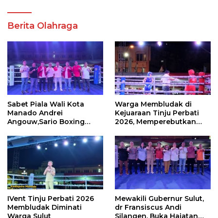
Berita Olahraga
Sabet Piala Wali Kota
Warga Membludak di
Manado Andrei
Kejuaraan Tinju Perbati
Angouw,Sario Boxing
2026, Memperebutkan
Camp Juara Umum Tinju
Piala Wali Kota
Perbati 2026
IVent Tinju Perbati 2026
Mewakili Gubernur Sulut,
Membludak Diminati
dr Fransiscus Andi
Warga Sulut
Silangen, Buka Hajatan