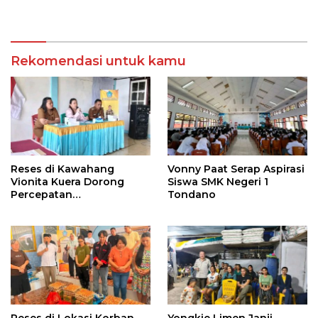
Soputan
Rekomendasi untuk kamu
Reses di Kawahang
Vonny Paat Serap Aspirasi
Vionita Kuera Dorong
Siswa SMK Negeri 1
Percepatan
Tondano
Pembangunan di Nusa
Utara
Reses di Lokasi Korban
Yongkie Limen Janji