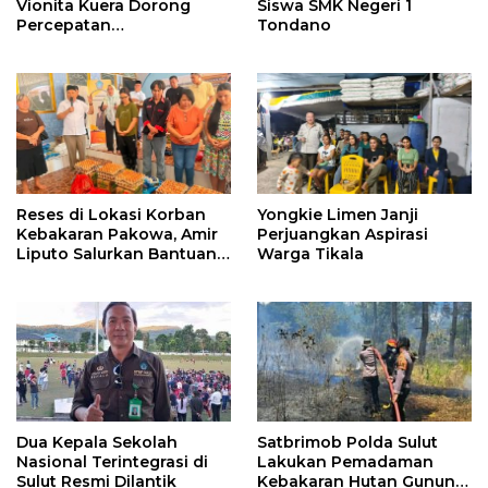
Vionita Kuera Dorong
Siswa SMK Negeri 1
Percepatan
Tondano
Pembangunan di Nusa
Utara
Reses di Lokasi Korban
Yongkie Limen Janji
Kebakaran Pakowa, Amir
Perjuangkan Aspirasi
Liputo Salurkan Bantuan
Warga Tikala
Kemanusiaan
Dua Kepala Sekolah
Satbrimob Polda Sulut
Nasional Terintegrasi di
Lakukan Pemadaman
Sulut Resmi Dilantik
Kebakaran Hutan Gunung