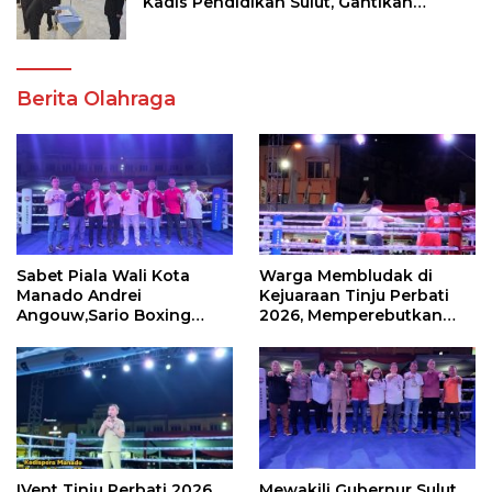
Kadis Pendidikan Sulut, Gantikan
Femmy J Suluh
Berita Olahraga
Sabet Piala Wali Kota
Warga Membludak di
Manado Andrei
Kejuaraan Tinju Perbati
Angouw,Sario Boxing
2026, Memperebutkan
Camp Juara Umum Tinju
Piala Wali Kota
Perbati 2026
IVent Tinju Perbati 2026
Mewakili Gubernur Sulut,