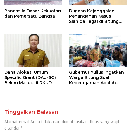
Pancasila Dasar Kekuatan
Dugaan Kejanggalan
dan Pemersatu Bangsa
Penanganan Kasus
Sianida Ilegal di Bitung
Oleh Kanwil Bea Cukai
Dilapor di KPK
Dana Alokasi Umum
Gubernur Yulius Ingatkan
Specific Grant (DAU-SG)
Warga Bitung Soal
Belum Masuk di RKUD
Keberagaman Adalah
Kekuatan Tempur
Terhebat
Tinggalkan Balasan
Alamat email Anda tidak akan dipublikasikan.
Ruas yang wajib
ditandai
*