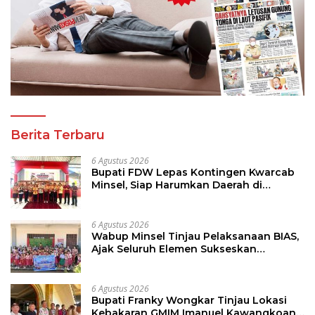
Berita Terbaru
6 Agustus 2026
Bupati FDW Lepas Kontingen Kwarcab
Minsel, Siap Harumkan Daerah di
Jambore Nasional XII
6 Agustus 2026
Wabup Minsel Tinjau Pelaksanaan BIAS,
Ajak Seluruh Elemen Sukseskan
Imunisasi Anak Sekolah
6 Agustus 2026
Bupati Franky Wongkar Tinjau Lokasi
Kebakaran GMIM Imanuel Kawangkoan