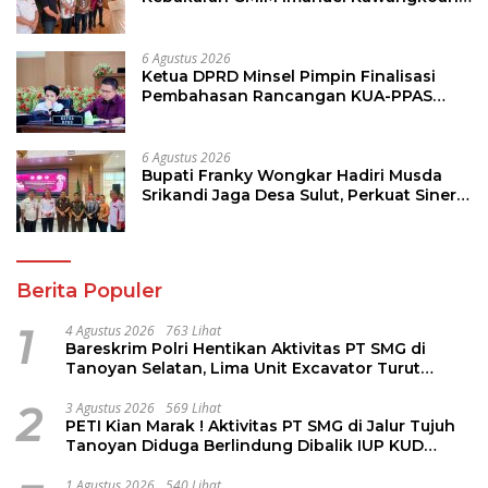
Bawah, Tegaskan Komitmen Dukung
Pemulihan
6 Agustus 2026
Ketua DPRD Minsel Pimpin Finalisasi
Pembahasan Rancangan KUA-PPAS
Tahun 2027
6 Agustus 2026
Bupati Franky Wongkar Hadiri Musda
Srikandi Jaga Desa Sulut, Perkuat Sinergi
Bangun Desa
Berita Populer
1
4 Agustus 2026
763 Lihat
Bareskrim Polri Hentikan Aktivitas PT SMG di
Tanoyan Selatan, Lima Unit Excavator Turut
Diamankan
2
3 Agustus 2026
569 Lihat
PETI Kian Marak ! Aktivitas PT SMG di Jalur Tujuh
Tanoyan Diduga Berlindung Dibalik IUP KUD
Perintis
1 Agustus 2026
540 Lihat