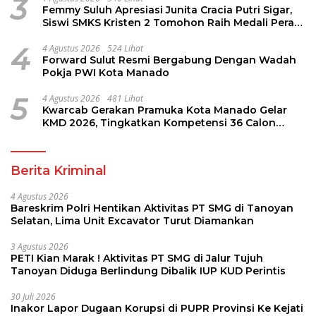
3
Femmy Suluh Apresiasi Junita Cracia Putri Sigar,
Siswi SMKS Kristen 2 Tomohon Raih Medali Perak
LKS Dikmen Nasional 2026
4
4 Agustus 2026
524 Lihat
Forward Sulut Resmi Bergabung Dengan Wadah
Pokja PWI Kota Manado
5
4 Agustus 2026
481 Lihat
Kwarcab Gerakan Pramuka Kota Manado Gelar
KMD 2026, Tingkatkan Kompetensi 36 Calon
Pembina Pramuka
Berita Kriminal
4 Agustus 2026
Bareskrim Polri Hentikan Aktivitas PT SMG di Tanoyan
Selatan, Lima Unit Excavator Turut Diamankan
3 Agustus 2026
PETI Kian Marak ! Aktivitas PT SMG di Jalur Tujuh
Tanoyan Diduga Berlindung Dibalik IUP KUD Perintis
30 Juli 2026
Inakor Lapor Dugaan Korupsi di PUPR Provinsi Ke Kejati