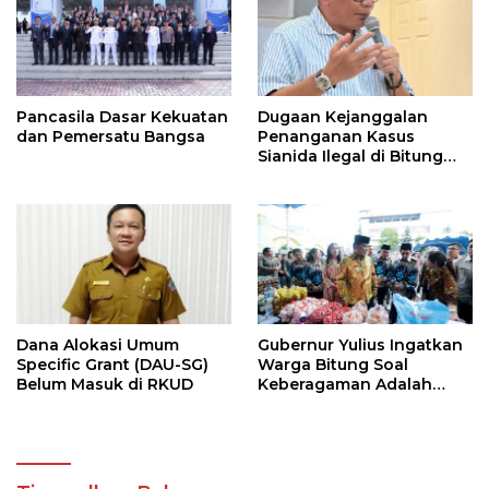
Pancasila Dasar Kekuatan
Dugaan Kejanggalan
dan Pemersatu Bangsa
Penanganan Kasus
Sianida Ilegal di Bitung
Oleh Kanwil Bea Cukai
Dilapor di KPK
Dana Alokasi Umum
Gubernur Yulius Ingatkan
Specific Grant (DAU-SG)
Warga Bitung Soal
Belum Masuk di RKUD
Keberagaman Adalah
Kekuatan Tempur
Terhebat