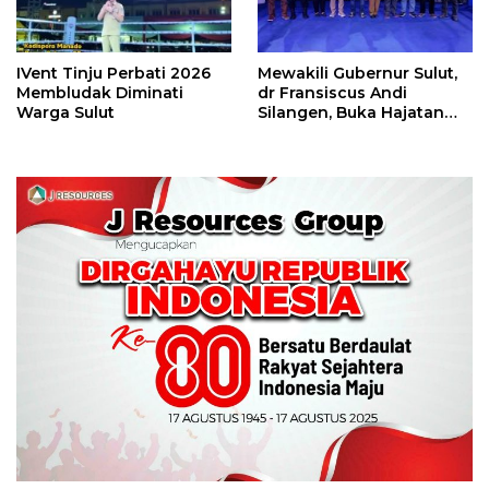
IVent Tinju Perbati 2026
Mewakili Gubernur Sulut,
Membludak Diminati
dr Fransiscus Andi
Warga Sulut
Silangen, Buka Hajatan
Tinju Perbati Sulut,
Memperebutkan Piala
Wali Kota Manado