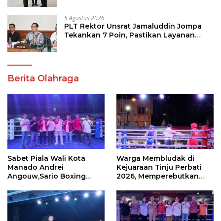
5 Agustus 2026
PLT Rektor Unsrat Jamaluddin Jompa
Tekankan 7 Poin, Pastikan Layanan
Akademik dan Kampus Kondusif
Berita Olahraga
Sabet Piala Wali Kota
Warga Membludak di
Manado Andrei
Kejuaraan Tinju Perbati
Angouw,Sario Boxing
2026, Memperebutkan
Camp Juara Umum Tinju
Piala Wali Kota
Perbati 2026