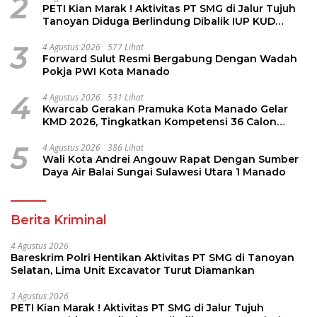
2
PETI Kian Marak ! Aktivitas PT SMG di Jalur Tujuh
Tanoyan Diduga Berlindung Dibalik IUP KUD
Perintis
3
4 Agustus 2026
577 Lihat
Forward Sulut Resmi Bergabung Dengan Wadah
Pokja PWI Kota Manado
4
4 Agustus 2026
531 Lihat
Kwarcab Gerakan Pramuka Kota Manado Gelar
KMD 2026, Tingkatkan Kompetensi 36 Calon
Pembina Pramuka
5
4 Agustus 2026
386 Lihat
Wali Kota Andrei Angouw Rapat Dengan Sumber
Daya Air Balai Sungai Sulawesi Utara 1 Manado
Berita Kriminal
4 Agustus 2026
Bareskrim Polri Hentikan Aktivitas PT SMG di Tanoyan
Selatan, Lima Unit Excavator Turut Diamankan
3 Agustus 2026
PETI Kian Marak ! Aktivitas PT SMG di Jalur Tujuh