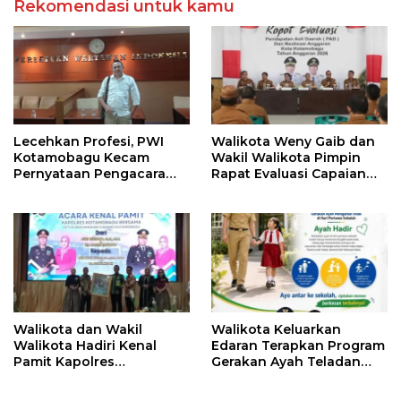
Rekomendasi untuk kamu
Lecehkan Profesi, PWI
Walikota Weny Gaib dan
Kotamobagu Kecam
Wakil Walikota Pimpin
Pernyataan Pengacara
Rapat Evaluasi Capaian
Hotman Paris
Kinerja Pemkot
Walikota dan Wakil
Walikota Keluarkan
Walikota Hadiri Kenal
Edaran Terapkan Program
Pamit Kapolres
Gerakan Ayah Teladan
Kotamobagu
Indonesia di Kotamobagu