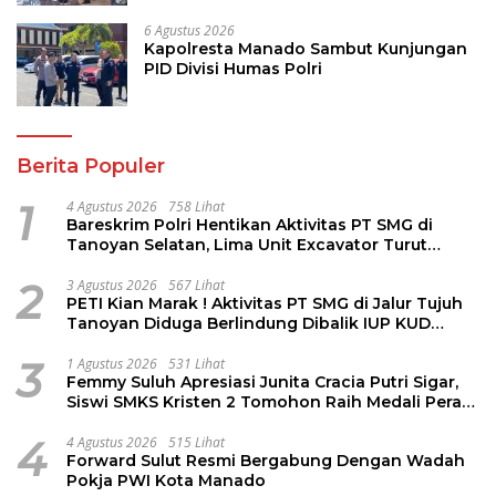
bagi Jemaat
6 Agustus 2026
Kapolresta Manado Sambut Kunjungan
PID Divisi Humas Polri
Berita Populer
1
4 Agustus 2026
758 Lihat
Bareskrim Polri Hentikan Aktivitas PT SMG di
Tanoyan Selatan, Lima Unit Excavator Turut
Diamankan
2
3 Agustus 2026
567 Lihat
PETI Kian Marak ! Aktivitas PT SMG di Jalur Tujuh
Tanoyan Diduga Berlindung Dibalik IUP KUD
Perintis
3
1 Agustus 2026
531 Lihat
Femmy Suluh Apresiasi Junita Cracia Putri Sigar,
Siswi SMKS Kristen 2 Tomohon Raih Medali Perak
LKS Dikmen Nasional 2026
4
4 Agustus 2026
515 Lihat
Forward Sulut Resmi Bergabung Dengan Wadah
Pokja PWI Kota Manado