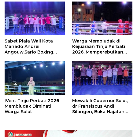
Sabet Piala Wali Kota
Warga Membludak di
Manado Andrei
Kejuaraan Tinju Perbati
Angouw,Sario Boxing
2026, Memperebutkan
Camp Juara Umum Tinju
Piala Wali Kota
Perbati 2026
IVent Tinju Perbati 2026
Mewakili Gubernur Sulut,
Membludak Diminati
dr Fransiscus Andi
Warga Sulut
Silangen, Buka Hajatan
Tinju Perbati Sulut,
Memperebutkan Piala
Wali Kota Manado