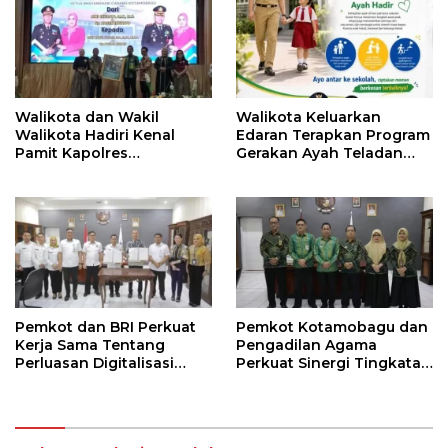
Walikota dan Wakil
Walikota Keluarkan
Walikota Hadiri Kenal
Edaran Terapkan Program
Pamit Kapolres
Gerakan Ayah Teladan
Kotamobagu
Indonesia di Kotamobagu
Pemkot dan BRI Perkuat
Pemkot Kotamobagu dan
Kerja Sama Tentang
Pengadilan Agama
Perluasan Digitalisasi
Perkuat Sinergi Tingkatan
Pembayaran Pajak
Kualitas Pelayanan Publik