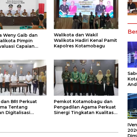
Ber
Walikota dan Wakil
a Weny Gaib dan
Walikota Hadiri Kenal Pamit
alikota Pimpin
Kapolres Kotamobagu
valuasi Capaian
 Pemkot
Sabe
Kot
And
Ang
Box
Umu
dan BRI Perkuat
Pemkot Kotamobagu dan
202
ama Tentang
Pengadilan Agama Perkuat
n Digitalisasi
Sinergi Tingkatan Kualitas
aran Pajak
Pelayanan Publik
IVen
202
Dim