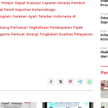
Ina
 Pimpin Rapat Evaluasi Capaian Kinerja Pemkot
Prov
nal Pamit Kapolres Kotamobagu
27 Ju
rogram Gerakan Ayah Teladan Indonesia di
Dew
Sup
tang Perluasan Digitalisasi Pembayaran Pajak
9 Jul
ma Perkuat Sinergi Tingkatan Kualitas Pelayanan
Inil
Kri
She
6 Jul
INa
dan
Jala
Pe