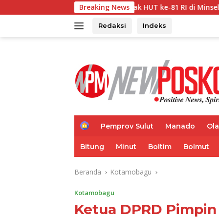
Langsung
 5K Semarak HUT ke-81 RI di Minsel
Breaking News
180 Mahasiswa Min
ke
konten
Redaksi
Indeks
H
Pemprov Sulut
Manado
Ol
o
m
Bitung
Minut
Boltim
Bolmut
e
Beranda
Kotamobagu
Kotamobagu
Ketua DPRD Pimpin 