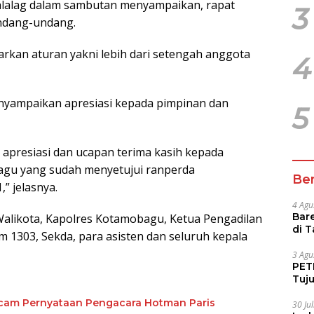
alag dalam sambutan menyampaikan, rapat
3
undang-undang.
arkan aturan yakni lebih dari setengah anggota
4
nyampaikan apresiasi kepada pimpinan dan
5
presiasi dan ucapan terima kasih kepada
gu yang sudah menyetujui ranperda
Ber
 jelasnya.
4 Agu
Bare
l Walikota, Kapolres Kotamobagu, Ketua Pengadilan
di 
 1303, Sekda, para asisten dan seluruh kepala
Tur
3 Agu
PETI
Tuj
IUP 
cam Pernyataan Pengacara Hotman Paris
30 Ju