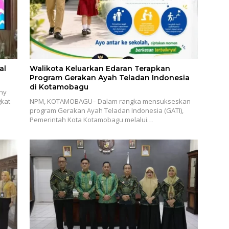
al
Walikota Keluarkan Edaran Terapkan
Program Gerakan Ayah Teladan Indonesia
di Kotamobagu
ny
gkat
NPM, KOTAMOBAGU– Dalam rangka mensukseskan
program Gerakan Ayah Teladan Indonesia (GATI),
Pemerintah Kota Kotamobagu melalui…