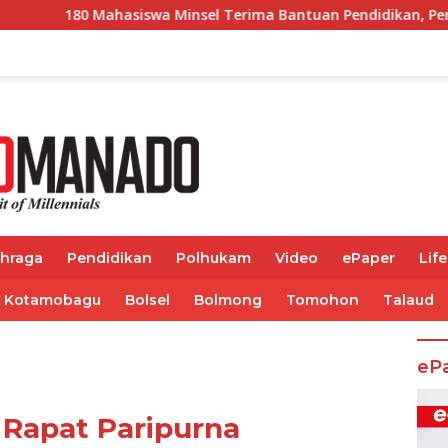
sel Terima Bantuan Pendidikan, Pemkab Siapkan Anggaran Rp4
ahraga
Pendidikan
Polhukam
Video
ePaper
Life
Kotamobagu
Bolsel
Bolmong
Tomohon
Talaud
eP
Rapat Paripurna