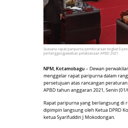
Suasana rapat paripurna pembicaraan tingkat ll pe
pertanggungjawaban pelaksanaan APBD 2021.
NPM, Kotamobagu
– Dewan perwakilan
menggelar rapat paripurna dalam rang
persetujuan atas rancangan peratura
APBD tahun anggaran 2021, Senin (01/0
Rapat paripurna yang berlangsung di 
dipimpin langsung oleh Ketua DPRD K
ketua Syarifuddin J Mokodongan.