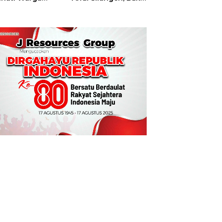
t
Hajatan Tinju
Perbati Sulut,
Memperebutkan
Piala Wali Kota
Manado