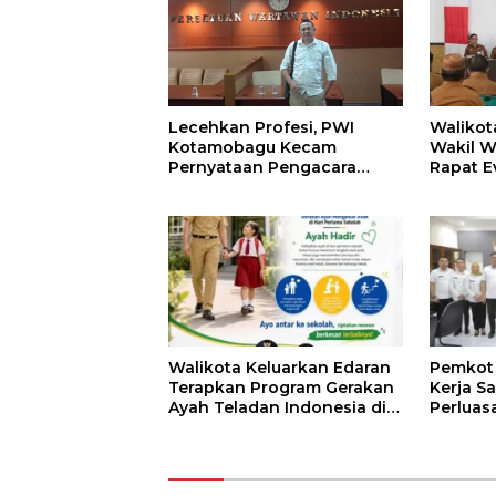
Lecehkan Profesi, PWI
Walikot
Kotamobagu Kecam
Wakil W
Pernyataan Pengacara
Rapat E
Hotman Paris
Kinerja
Walikota Keluarkan Edaran
Pemkot 
Terapkan Program Gerakan
Kerja S
Ayah Teladan Indonesia di
Perluasa
Kotamobagu
Pembay