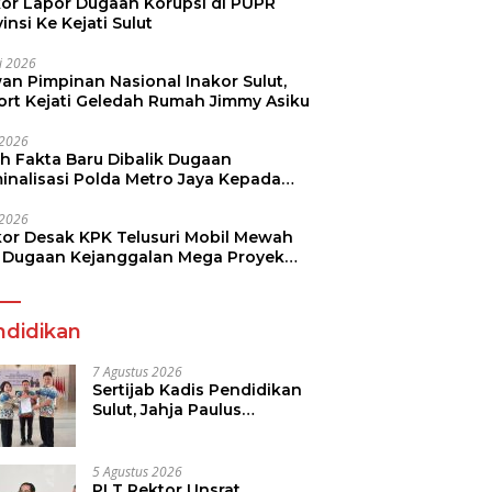
kor Lapor Dugaan Korupsi di PUPR
insi Ke Kejati Sulut
li 2026
an Pimpinan Nasional Inakor Sulut,
ort Kejati Geledah Rumah Jimmy Asiku
i 2026
ah Fakta Baru Dibalik Dugaan
minalisasi Polda Metro Jaya Kepada
see Monicha Elshaday
i 2026
kor Desak KPK Telusuri Mobil Mewah
 Dugaan Kejanggalan Mega Proyek
n di BPJN
ndidikan
7 Agustus 2026
Sertijab Kadis Pendidikan
Sulut, Jahja Paulus
Rondonuwu Siap Lanjutkan
Program Strategis
Pendidikan
5 Agustus 2026
PLT Rektor Unsrat