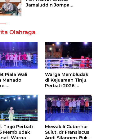
Jamaluddin Jompa
Tekankan 7 Poin, Pastikan
Layanan Akademik dan
Kampus Kondusif
ita Olahraga
t Piala Wali
Warga Membludak
a Manado
di Kejuaraan Tinju
rei
Perbati 2026,
ouw,Sario
Memperebutkan
ing Camp Juara
Piala Wali Kota
m Tinju Perbati
6
t Tinju Perbati
Mewakili Gubernur
6 Membludak
Sulut, dr Fransiscus
inati Warga
Andi Silangen, Buka