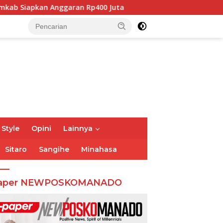
00 Juta
Pemkab dan DPRD Minsel Sepakati KUA-PPAS 2
 Style
Opini
Lainnya
Sitaro
Sangihe
Minahasa
aper NEWPOSKOMANADO