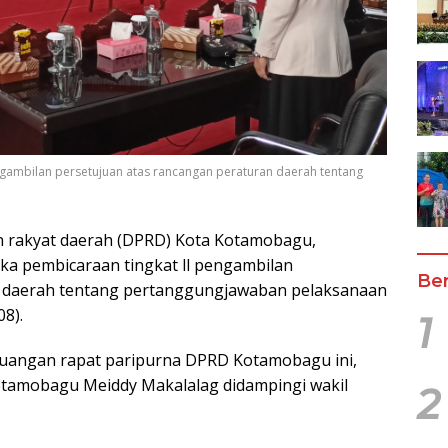
ngambilan persetujuan atas rancangan peraturan daerah tentang
 rakyat daerah (DPRD) Kota Kotamobagu,
ka pembicaraan tingkat ll pengambilan
Ber
n daerah tentang pertanggungjawaban pelaksanaan
8).
1
ruangan rapat paripurna DPRD Kotamobagu ini,
otamobagu Meiddy Makalalag didampingi wakil
2