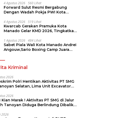
4 Agustus 2026
560 Lihat
Forward Sulut Resmi Bergabung
Dengan Wadah Pokja PWI Kota
Manado
4 Agustus 2026
519 Lihat
Kwarcab Gerakan Pramuka Kota
Manado Gelar KMD 2026, Tingkatkan
Kompetensi 36 Calon Pembina
Pramuka
1 Agustus 2026
484 Lihat
Sabet Piala Wali Kota Manado Andrei
Angouw,Sario Boxing Camp Juara
Umum Tinju Perbati 2026
ita Kriminal
stus 2026
skrim Polri Hentikan Aktivitas PT SMG
Tanoyan Selatan, Lima Unit Excavator
ut Diamankan
stus 2026
 Kian Marak ! Aktivitas PT SMG di Jalur
uh Tanoyan Diduga Berlindung Dibalik
KUD Perintis
li 2026