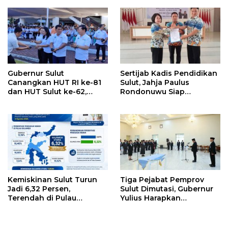
Gateway dan Hilirisasi
Kelapa ke Investor
Gubernur Sulut
Sertijab Kadis Pendidikan
Canangkan HUT RI ke-81
Sulut, Jahja Paulus
dan HUT Sulut ke-62,
Rondonuwu Siap
Luncurkan Keringanan
Lanjutkan Program
Merdeka, Bebas Pajak
Strategis Pendidikan
Kendaraan
Kemiskinan Sulut Turun
Tiga Pejabat Pemprov
Jadi 6,32 Persen,
Sulut Dimutasi, Gubernur
Terendah di Pulau
Yulius Harapkan
Sulawesi
Kolaborasi Solid Antar
SKPD