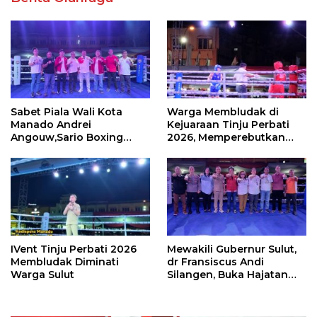
Sabet Piala Wali Kota
Warga Membludak di
Manado Andrei
Kejuaraan Tinju Perbati
Angouw,Sario Boxing
2026, Memperebutkan
Camp Juara Umum Tinju
Piala Wali Kota
Perbati 2026
IVent Tinju Perbati 2026
Mewakili Gubernur Sulut,
Membludak Diminati
dr Fransiscus Andi
Warga Sulut
Silangen, Buka Hajatan
Tinju Perbati Sulut,
Memperebutkan Piala
Wali Kota Manado