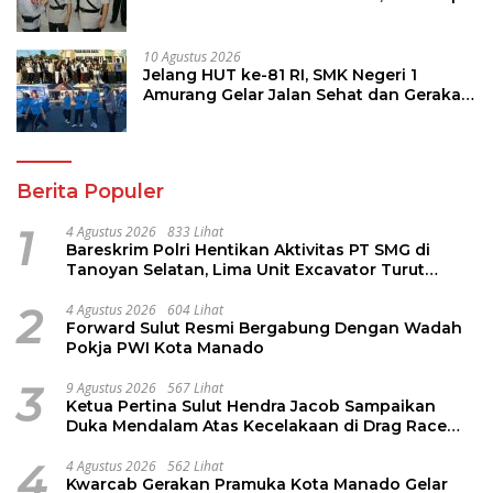
Bawa Semangat Baru Dalam
Laksanakan Tugas
10 Agustus 2026
Jelang HUT ke-81 RI, SMK Negeri 1
Amurang Gelar Jalan Sehat dan Gerakan
Pungut Sampah
Berita Populer
1
4 Agustus 2026
833 Lihat
Bareskrim Polri Hentikan Aktivitas PT SMG di
Tanoyan Selatan, Lima Unit Excavator Turut
Diamankan
2
4 Agustus 2026
604 Lihat
Forward Sulut Resmi Bergabung Dengan Wadah
Pokja PWI Kota Manado
3
9 Agustus 2026
567 Lihat
Ketua Pertina Sulut Hendra Jacob Sampaikan
Duka Mendalam Atas Kecelakaan di Drag Race
Kotamobagu
4
4 Agustus 2026
562 Lihat
Kwarcab Gerakan Pramuka Kota Manado Gelar