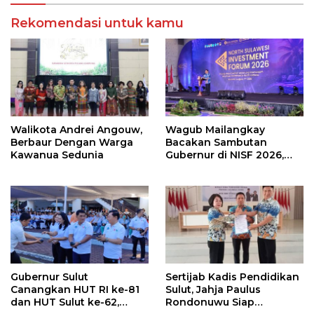
Rekomendasi untuk kamu
Walikota Andrei Angouw,
Wagub Mailangkay
Berbaur Dengan Warga
Bacakan Sambutan
Kawanua Sedunia
Gubernur di NISF 2026,
Sulut Tawarkan Pasifik
Gateway dan Hilirisasi
Kelapa ke Investor
Gubernur Sulut
Sertijab Kadis Pendidikan
Canangkan HUT RI ke-81
Sulut, Jahja Paulus
dan HUT Sulut ke-62,
Rondonuwu Siap