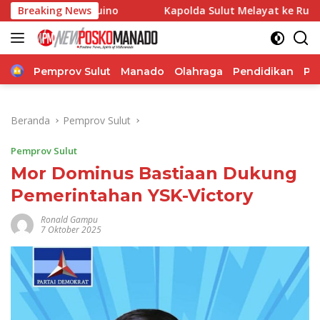
Langsung
uino
Breaking News
Kapolda Sulut Melayat ke Rumah Duka Korban Ke
ke
konten
Home
Pemprov Sulut
Manado
Olahraga
Pendidikan
Po
Beranda
Pemprov Sulut
Pemprov Sulut
Mor Dominus Bastiaan Dukung
Pemerintahan YSK-Victory
Ronald Gampu
7 Oktober 2025