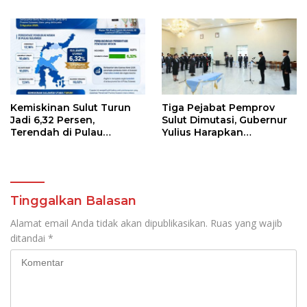
Luncurkan Keringanan
Lanjutkan Program
Merdeka, Bebas Pajak
Strategis Pendidikan
Kendaraan
Kemiskinan Sulut Turun
Tiga Pejabat Pemprov
Jadi 6,32 Persen,
Sulut Dimutasi, Gubernur
Terendah di Pulau
Yulius Harapkan
Sulawesi
Kolaborasi Solid Antar
SKPD
Tinggalkan Balasan
Alamat email Anda tidak akan dipublikasikan.
Ruas yang wajib
ditandai
*