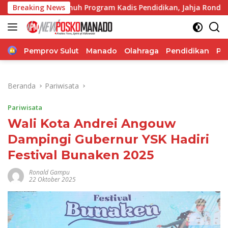
Langsung
enuh Program Kadis Pendidikan, Jahja Rondonuwu
Breaking News
Jela
ke
konten
Home
Pemprov Sulut
Manado
Olahraga
Pendidikan
Po
Beranda
Pariwisata
Pariwisata
Wali Kota Andrei Angouw
Dampingi Gubernur YSK Hadiri
Festival Bunaken 2025
Ronald Gampu
22 Oktober 2025