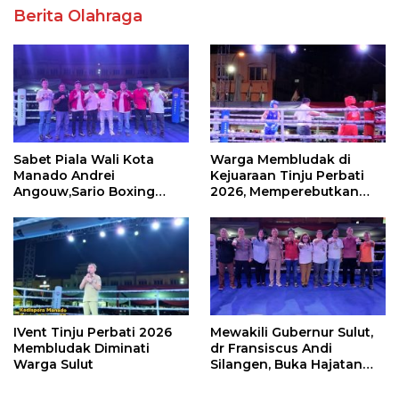
Berita Olahraga
Sabet Piala Wali Kota
Warga Membludak di
Manado Andrei
Kejuaraan Tinju Perbati
Angouw,Sario Boxing
2026, Memperebutkan
Camp Juara Umum Tinju
Piala Wali Kota
Perbati 2026
IVent Tinju Perbati 2026
Mewakili Gubernur Sulut,
Membludak Diminati
dr Fransiscus Andi
Warga Sulut
Silangen, Buka Hajatan
Tinju Perbati Sulut,
Memperebutkan Piala