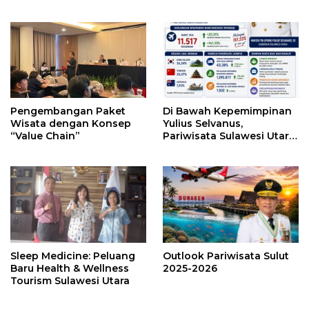
Blue Sky, Blue Sea,
Education dan Experience
Greenland
Tourism)
Pengembangan Paket
Di Bawah Kepemimpinan
Wisata dengan Konsep
Yulius Selvanus,
“Value Chain”
Pariwisata Sulawesi Utara
Bangkit dan Mendunia
Sleep Medicine: Peluang
Outlook Pariwisata Sulut
Baru Health & Wellness
2025-2026
Tourism Sulawesi Utara