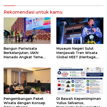
Rekomendasi untuk kamu
Bangun Pariwisata
Museum Negeri Sulut
Berkelanjutan, IAKN
Menjawab Tren Wisata
Manado Angkat Tema
Global HEET (Heritage,
Blue Sky, Blue Sea,
Education dan Experience
Greenland
Tourism)
Pengembangan Paket
Di Bawah Kepemimpinan
Wisata dengan Konsep
Yulius Selvanus,