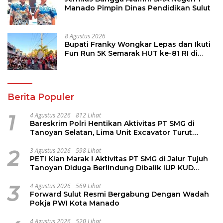
Manado Pimpin Dinas Pendidikan Sulut
8 Agustus 2026
Bupati Franky Wongkar Lepas dan Ikuti
Fun Run 5K Semarak HUT ke-81 RI di
Minsel
Berita Populer
1
4 Agustus 2026
812 Lihat
Bareskrim Polri Hentikan Aktivitas PT SMG di
Tanoyan Selatan, Lima Unit Excavator Turut
Diamankan
2
3 Agustus 2026
598 Lihat
PETI Kian Marak ! Aktivitas PT SMG di Jalur Tujuh
Tanoyan Diduga Berlindung Dibalik IUP KUD
Perintis
3
4 Agustus 2026
569 Lihat
Forward Sulut Resmi Bergabung Dengan Wadah
Pokja PWI Kota Manado
4 Agustus 2026
520 Lihat