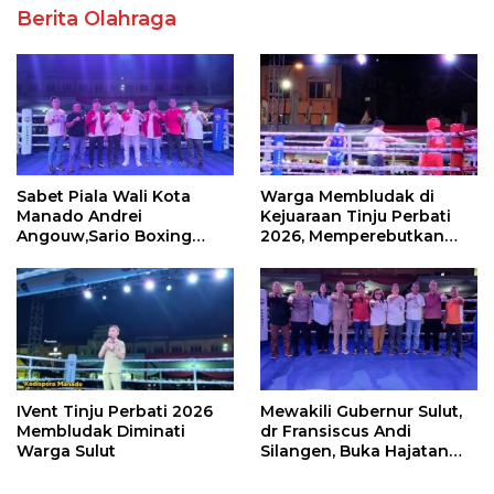
Berita Olahraga
Sabet Piala Wali Kota
Warga Membludak di
Manado Andrei
Kejuaraan Tinju Perbati
Angouw,Sario Boxing
2026, Memperebutkan
Camp Juara Umum Tinju
Piala Wali Kota
Perbati 2026
IVent Tinju Perbati 2026
Mewakili Gubernur Sulut,
Membludak Diminati
dr Fransiscus Andi
Warga Sulut
Silangen, Buka Hajatan
Tinju Perbati Sulut,
Memperebutkan Piala