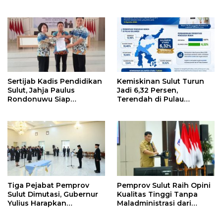
Sulut Tawarkan Pasifik
Luncurkan Keringanan
Gateway dan Hilirisasi
Merdeka, Bebas Pajak
Kelapa ke Investor
Kendaraan
Sertijab Kadis Pendidikan
Kemiskinan Sulut Turun
Sulut, Jahja Paulus
Jadi 6,32 Persen,
Rondonuwu Siap
Terendah di Pulau
Lanjutkan Program
Sulawesi
Strategis Pendidikan
Tiga Pejabat Pemprov
Pemprov Sulut Raih Opini
Sulut Dimutasi, Gubernur
Kualitas Tinggi Tanpa
Yulius Harapkan
Maladministrasi dari
Kolaborasi Solid Antar
Ombudsman RI
SKPD