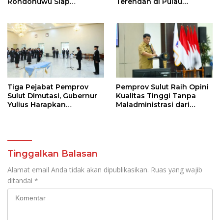
Rondonuwu Siap
Terendah di Pulau
Lanjutkan Program
Sulawesi
Strategis Pendidikan
Tiga Pejabat Pemprov
Pemprov Sulut Raih Opini
Sulut Dimutasi, Gubernur
Kualitas Tinggi Tanpa
Yulius Harapkan
Maladministrasi dari
Kolaborasi Solid Antar
Ombudsman RI
SKPD
Tinggalkan Balasan
Alamat email Anda tidak akan dipublikasikan.
Ruas yang wajib
ditandai
*