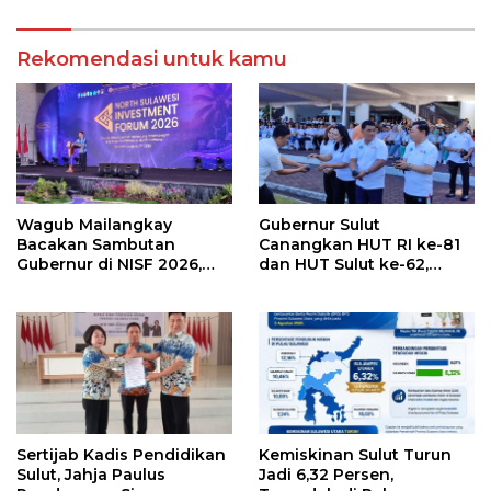
Rekomendasi untuk kamu
Wagub Mailangkay
Gubernur Sulut
Bacakan Sambutan
Canangkan HUT RI ke-81
Gubernur di NISF 2026,
dan HUT Sulut ke-62,
Sulut Tawarkan Pasifik
Luncurkan Keringanan
Gateway dan Hilirisasi
Merdeka, Bebas Pajak
Kelapa ke Investor
Kendaraan
Sertijab Kadis Pendidikan
Kemiskinan Sulut Turun
Sulut, Jahja Paulus
Jadi 6,32 Persen,