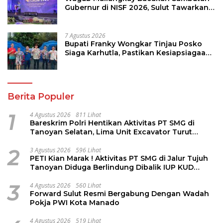
Gubernur di NISF 2026, Sulut Tawarkan
Pasifik Gateway dan Hilirisasi Kelapa ke
Investor
7 Agustus 2026
Bupati Franky Wongkar Tinjau Posko
Siaga Karhutla, Pastikan Kesiapsiagaan
Hadapi Musim Kemarau
Berita Populer
1
4 Agustus 2026
811 Lihat
Bareskrim Polri Hentikan Aktivitas PT SMG di
Tanoyan Selatan, Lima Unit Excavator Turut
Diamankan
2
3 Agustus 2026
596 Lihat
PETI Kian Marak ! Aktivitas PT SMG di Jalur Tujuh
Tanoyan Diduga Berlindung Dibalik IUP KUD
Perintis
3
4 Agustus 2026
560 Lihat
Forward Sulut Resmi Bergabung Dengan Wadah
Pokja PWI Kota Manado
4 Agustus 2026
519 Lihat