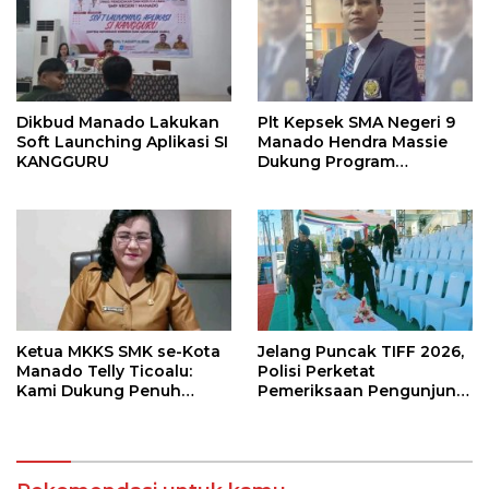
Dikbud Manado Lakukan
Plt Kepsek SMA Negeri 9
Soft Launching Aplikasi SI
Manado Hendra Massie
KANGGURU
Dukung Program
Pendidikan Kadis Dikda
Sulut Jahja Rondonuwu
Ketua MKKS SMK se-Kota
Jelang Puncak TIFF 2026,
Manado Telly Ticoalu:
Polisi Perketat
Kami Dukung Penuh
Pemeriksaan Pengunjung
Program Kadis
di Area Utama
Pendidikan, Jahja
Rondonuwu