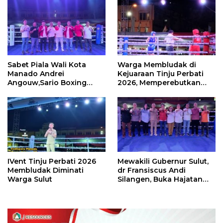
Sabet Piala Wali Kota
Warga Membludak di
Manado Andrei
Kejuaraan Tinju Perbati
Angouw,Sario Boxing
2026, Memperebutkan
Camp Juara Umum Tinju
Piala Wali Kota
Perbati 2026
IVent Tinju Perbati 2026
Mewakili Gubernur Sulut,
Membludak Diminati
dr Fransiscus Andi
Warga Sulut
Silangen, Buka Hajatan
Tinju Perbati Sulut,
Memperebutkan Piala
Wali Kota Manado