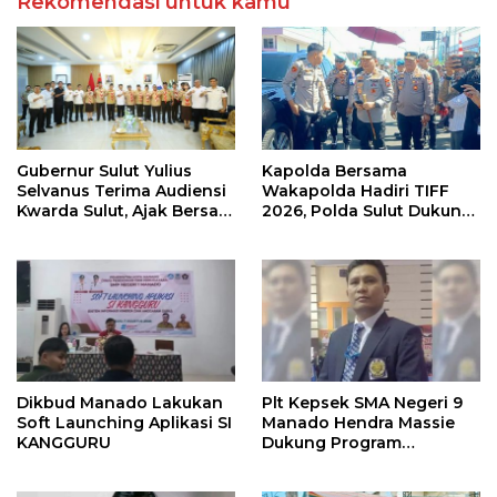
Rekomendasi untuk kamu
Gubernur Sulut Yulius
Kapolda Bersama
Selvanus Terima Audiensi
Wakapolda Hadiri TIFF
Kwarda Sulut, Ajak Bersatu
2026, Polda Sulut Dukung
Bersama Bangun Sulut
Pariwisata dan Jamin
Keamanan
Dikbud Manado Lakukan
Plt Kepsek SMA Negeri 9
Soft Launching Aplikasi SI
Manado Hendra Massie
KANGGURU
Dukung Program
Pendidikan Kadis Dikda
Sulut Jahja Rondonuwu