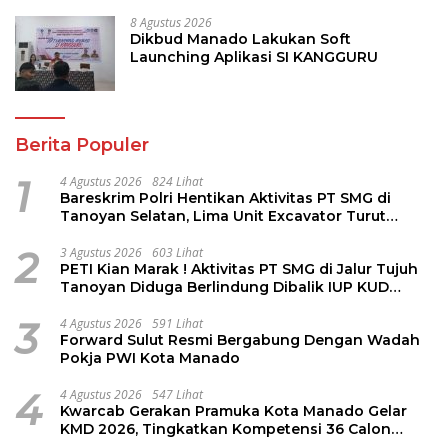
8 Agustus 2026
Dikbud Manado Lakukan Soft
Launching Aplikasi SI KANGGURU
Berita Populer
1
4 Agustus 2026
824 Lihat
Bareskrim Polri Hentikan Aktivitas PT SMG di
Tanoyan Selatan, Lima Unit Excavator Turut
Diamankan
2
3 Agustus 2026
603 Lihat
PETI Kian Marak ! Aktivitas PT SMG di Jalur Tujuh
Tanoyan Diduga Berlindung Dibalik IUP KUD
Perintis
3
4 Agustus 2026
591 Lihat
Forward Sulut Resmi Bergabung Dengan Wadah
Pokja PWI Kota Manado
4
4 Agustus 2026
547 Lihat
Kwarcab Gerakan Pramuka Kota Manado Gelar
KMD 2026, Tingkatkan Kompetensi 36 Calon
Pembina Pramuka