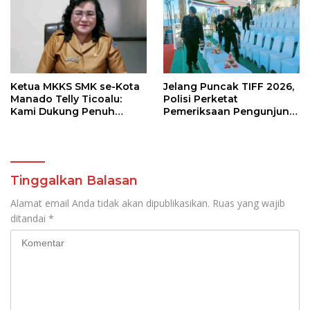
Ketua MKKS SMK se-Kota
Jelang Puncak TIFF 2026,
Manado Telly Ticoalu:
Polisi Perketat
Kami Dukung Penuh
Pemeriksaan Pengunjung
Program Kadis
di Area Utama
Pendidikan, Jahja
Rondonuwu
Tinggalkan Balasan
Alamat email Anda tidak akan dipublikasikan.
Ruas yang wajib
ditandai
*