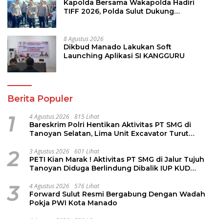
Kapolda Bersama Wakapolda Hadiri
TIFF 2026, Polda Sulut Dukung
Pariwisata dan Jamin Keamanan
8 Agustus 2026
Dikbud Manado Lakukan Soft
Launching Aplikasi SI KANGGURU
Berita Populer
1
4 Agustus 2026
815 Lihat
Bareskrim Polri Hentikan Aktivitas PT SMG di
Tanoyan Selatan, Lima Unit Excavator Turut
Diamankan
2
3 Agustus 2026
601 Lihat
PETI Kian Marak ! Aktivitas PT SMG di Jalur Tujuh
Tanoyan Diduga Berlindung Dibalik IUP KUD
Perintis
3
4 Agustus 2026
576 Lihat
Forward Sulut Resmi Bergabung Dengan Wadah
Pokja PWI Kota Manado