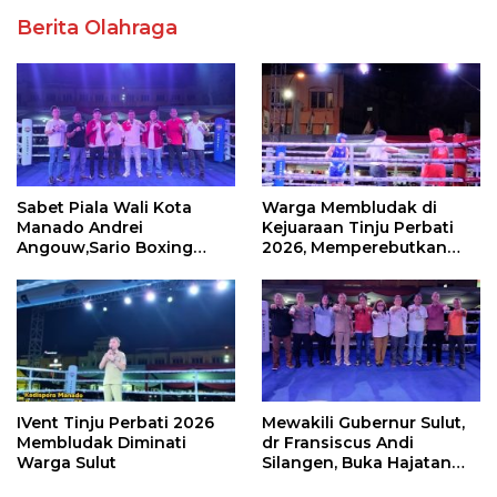
Berita Olahraga
Sabet Piala Wali Kota
Warga Membludak di
Manado Andrei
Kejuaraan Tinju Perbati
Angouw,Sario Boxing
2026, Memperebutkan
Camp Juara Umum Tinju
Piala Wali Kota
Perbati 2026
IVent Tinju Perbati 2026
Mewakili Gubernur Sulut,
Membludak Diminati
dr Fransiscus Andi
Warga Sulut
Silangen, Buka Hajatan
Tinju Perbati Sulut,