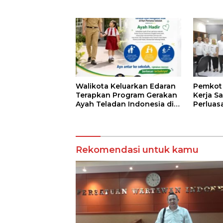
Hotman Paris
Kinerja
Walikota Keluarkan Edaran
Pemkot 
Terapkan Program Gerakan
Kerja S
Ayah Teladan Indonesia di
Perluasa
Kotamobagu
Pembay
Rekomendasi untuk kamu