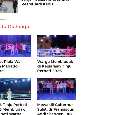
Resmi Jadi Kadis
Pendidikan Sulut, Gantikan
Femmy J Suluh
ita Olahraga
t Piala Wali
Warga Membludak
a Manado
di Kejuaraan Tinju
rei
Perbati 2026,
ouw,Sario
Memperebutkan
ing Camp Juara
Piala Wali Kota
m Tinju Perbati
6
t Tinju Perbati
Mewakili Gubernur
6 Membludak
Sulut, dr Fransiscus
inati Warga
Andi Silangen, Buka