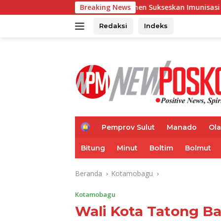
Langsung
 Seluruh Elemen Sukseskan Imunisasi Anak Sekolah
Breaking News
Bupa
ke
konten
Redaksi
Indeks
H
Pemprov Sulut
Manado
Ol
o
m
Bitung
Minut
Boltim
Bolmut
e
Beranda
Kotamobagu
Kotamobagu
Wali Kota Tatong 