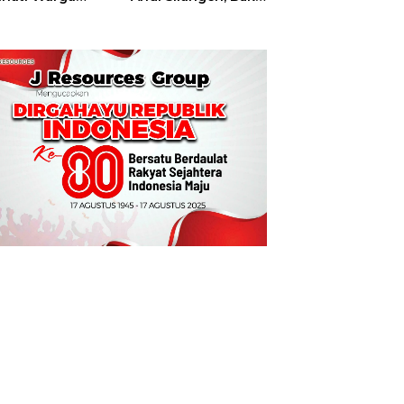
t
Hajatan Tinju
Perbati Sulut,
Memperebutkan
Piala Wali Kota
Manado