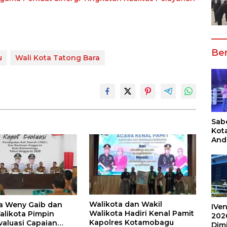
Ber
u
Wali Kota Tatong Bara
Sabe
Kot
And
Ang
Box
Umu
202
Walikota dan Wakil
a Weny Gaib dan
IVen
Walikota Hadiri Kenal Pamit
alikota Pimpin
202
Kapolres Kotamobagu
valuasi Capaian
Dim