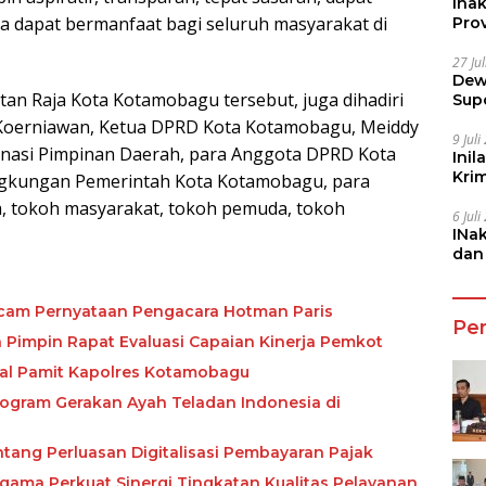
Ina
a dapat bermanfaat bagi seluruh masyarakat di
Prov
27 Ju
Dew
tan Raja Kota Kotamobagu tersebut, juga dihadiri
Sup
Koerniawan, Ketua DPRD Kota Kotamobagu, Meiddy
9 Jul
inasi Pimpinan Daerah, para Anggota DPRD Kota
Inil
Kri
ngkungan Pemerintah Kota Kotamobagu, para
She
, tokoh masyarakat, tokoh pemuda, tokoh
6 Jul
INa
dan
Jala
cam Pernyataan Pengacara Hotman Paris
Pe
 Pimpin Rapat Evaluasi Capaian Kinerja Pemkot
nal Pamit Kapolres Kotamobagu
rogram Gerakan Ayah Teladan Indonesia di
tang Perluasan Digitalisasi Pembayaran Pajak
ma Perkuat Sinergi Tingkatan Kualitas Pelayanan