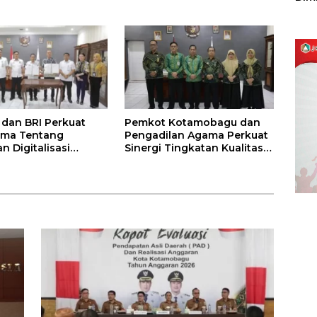
 Pemkot
Sulu
dan BRI Perkuat
Pemkot Kotamobagu dan
ama Tentang
Pengadilan Agama Perkuat
n Digitalisasi
Sinergi Tingkatan Kualitas
aran Pajak
Pelayanan Publik