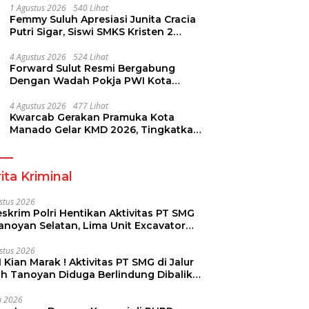
1 Agustus 2026
540 Lihat
Femmy Suluh Apresiasi Junita Cracia
Putri Sigar, Siswi SMKS Kristen 2
Tomohon Raih Medali Perak LKS
Dikmen Nasional 2026
4 Agustus 2026
524 Lihat
Forward Sulut Resmi Bergabung
Dengan Wadah Pokja PWI Kota
Manado
4 Agustus 2026
477 Lihat
Kwarcab Gerakan Pramuka Kota
Manado Gelar KMD 2026, Tingkatkan
Kompetensi 36 Calon Pembina
Pramuka
ita Kriminal
stus 2026
skrim Polri Hentikan Aktivitas PT SMG
Tanoyan Selatan, Lima Unit Excavator
ut Diamankan
stus 2026
 Kian Marak ! Aktivitas PT SMG di Jalur
uh Tanoyan Diduga Berlindung Dibalik
KUD Perintis
li 2026