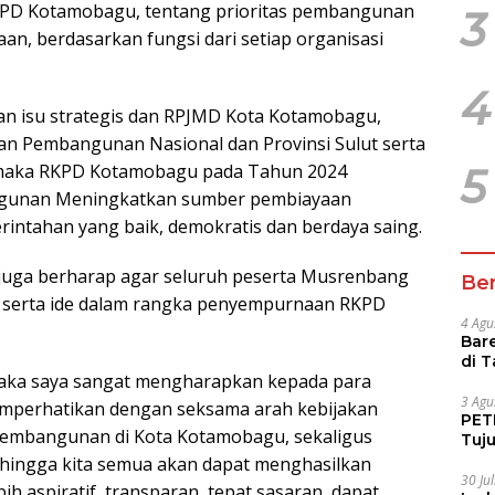
PD Kotamobagu, tentang prioritas pembangunan
3
an, berdasarkan fungsi dari setiap organisasi
4
an isu strategis dan RPJMD Kota Kotamobagu,
n Pembangunan Nasional dan Provinsi Sulut serta
u, maka RKPD Kotamobagu pada Tahun 2024
5
gunan Meningkatkan sumber pembiayaan
intahan yang baik, demokratis dan berdaya saing.
 juga berharap agar seluruh peserta Musrenbang
Ber
 serta ide dalam rangka penyempurnaan RKPD
4 Agu
Bare
di 
maka saya sangat mengharapkan kepada para
Tur
3 Agu
mperhatikan dengan seksama arah kebijakan
PETI
 pembangunan di Kota Kotamobagu, sekaligus
Tuj
IUP 
hingga kita semua akan dapat menghasilkan
30 Ju
h aspiratif, transparan, tepat sasaran, dapat