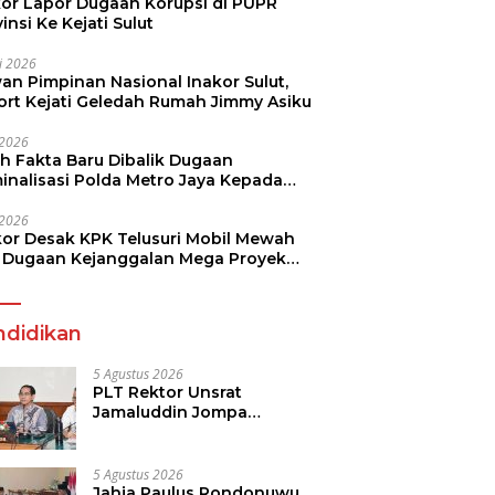
kor Lapor Dugaan Korupsi di PUPR
insi Ke Kejati Sulut
li 2026
an Pimpinan Nasional Inakor Sulut,
ort Kejati Geledah Rumah Jimmy Asiku
i 2026
ah Fakta Baru Dibalik Dugaan
minalisasi Polda Metro Jaya Kepada
see Monicha Elshaday
i 2026
kor Desak KPK Telusuri Mobil Mewah
 Dugaan Kejanggalan Mega Proyek
n di BPJN
ndidikan
5 Agustus 2026
PLT Rektor Unsrat
Jamaluddin Jompa
Tekankan 7 Poin, Pastikan
Layanan Akademik dan
Kampus Kondusif
5 Agustus 2026
Jahja Paulus Rondonuwu