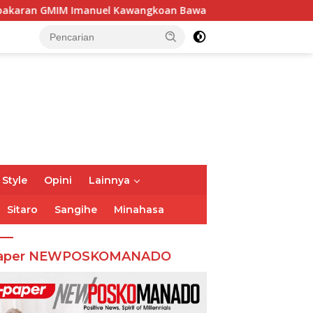
awangkoan Bawah, Tegaskan Komitmen Dukung Pemulihan
 Style
Opini
Lainnya
Sitaro
Sangihe
Minahasa
aper NEWPOSKOMANADO