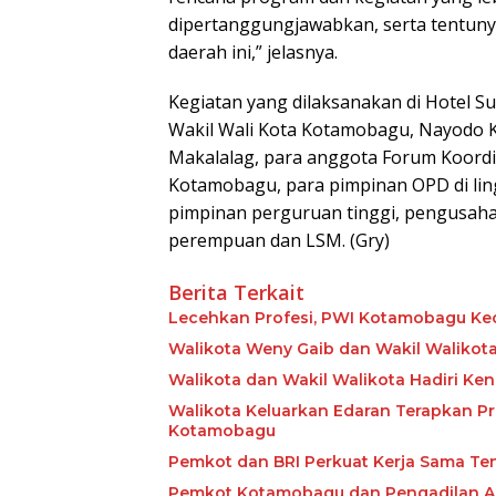
dipertanggungjawabkan, serta tentuny
daerah ini,” jelasnya.
Kegiatan yang dilaksanakan di Hotel Su
Wakil Wali Kota Kotamobagu, Nayodo 
Makalalag, para anggota Forum Koord
Kotamobagu, para pimpinan OPD di li
pimpinan perguruan tinggi, pengusaha
perempuan dan LSM. (Gry)
Berita Terkait
Lecehkan Profesi, PWI Kotamobagu Ke
Walikota Weny Gaib dan Wakil Walikota
Walikota dan Wakil Walikota Hadiri Ke
Walikota Keluarkan Edaran Terapkan P
Kotamobagu
Pemkot dan BRI Perkuat Kerja Sama Ten
Pemkot Kotamobagu dan Pengadilan Aga