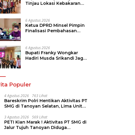
Tinjau Lokasi Kebakaran
GMIM Imanuel Kawangkoan
Bawah, Tegaskan
Komitmen Dukung
6 Agustus 2026
Pemulihan
Ketua DPRD Minsel Pimpin
Finalisasi Pembahasan
Rancangan KUA-PPAS
Tahun 2027
6 Agustus 2026
Bupati Franky Wongkar
Hadiri Musda Srikandi Jaga
Desa Sulut, Perkuat Sinergi
Bangun Desa
ita Populer
4 Agustus 2026
763 Lihat
Bareskrim Polri Hentikan Aktivitas PT
SMG di Tanoyan Selatan, Lima Unit
Excavator Turut Diamankan
3 Agustus 2026
569 Lihat
PETI Kian Marak ! Aktivitas PT SMG di
Jalur Tujuh Tanoyan Diduga
Berlindung Dibalik IUP KUD Perintis