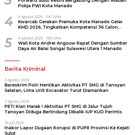
3
Forward Sulut Resmi Bergabung Dengan Wadah
Pokja PWI Kota Manado
4
4 Agustus 2026
547 Lihat
Kwarcab Gerakan Pramuka Kota Manado Gelar
KMD 2026, Tingkatkan Kompetensi 36 Calon
Pembina Pramuka
5
4 Agustus 2026
386 Lihat
Wali Kota Andrei Angouw Rapat Dengan Sumber
Daya Air Balai Sungai Sulawesi Utara 1 Manado
Berita Kriminal
4 Agustus 2026
Bareskrim Polri Hentikan Aktivitas PT SMG di Tanoyan
Selatan, Lima Unit Excavator Turut Diamankan
3 Agustus 2026
PETI Kian Marak ! Aktivitas PT SMG di Jalur Tujuh
Tanoyan Diduga Berlindung Dibalik IUP KUD Perintis
30 Juli 2026
Inakor Lapor Dugaan Korupsi di PUPR Provinsi Ke Kejati
Sulut