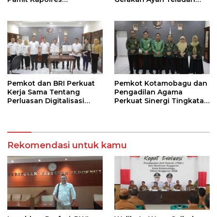
Kotamobagu
Indonesia di Kotamobagu
Pemkot dan BRI Perkuat
Pemkot Kotamobagu dan
Kerja Sama Tentang
Pengadilan Agama
Perluasan Digitalisasi
Perkuat Sinergi Tingkatan
Pembayaran Pajak
Kualitas Pelayanan Publik
Rekomendasi untuk kamu