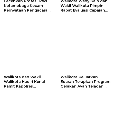
Lecehkan Profesi, PWI
Walikota Weny Gaib dan
Kotamobagu Kecam
Wakil Walikota Pimpin
Pernyataan Pengacara
Rapat Evaluasi Capaian
Hotman Paris
Kinerja Pemkot
Walikota dan Wakil
Walikota Keluarkan
Walikota Hadiri Kenal
Edaran Terapkan Program
Pamit Kapolres
Gerakan Ayah Teladan
Kotamobagu
Indonesia di Kotamobagu