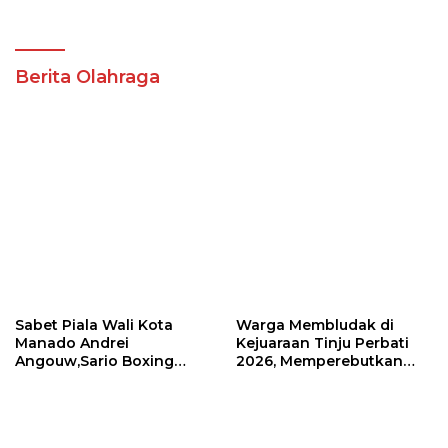
Akademik dan Kampus Kondusif
Berita Olahraga
Sabet Piala Wali Kota
Warga Membludak di
Manado Andrei
Kejuaraan Tinju Perbati
Angouw,Sario Boxing
2026, Memperebutkan
Camp Juara Umum Tinju
Piala Wali Kota
Perbati 2026