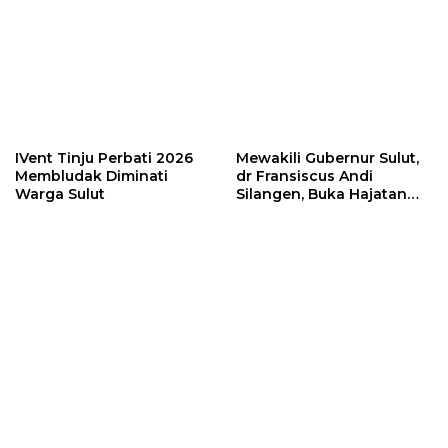
IVent Tinju Perbati 2026
Mewakili Gubernur Sulut,
Membludak Diminati
dr Fransiscus Andi
Warga Sulut
Silangen, Buka Hajatan
Tinju Perbati Sulut,
Memperebutkan Piala
Wali Kota Manado