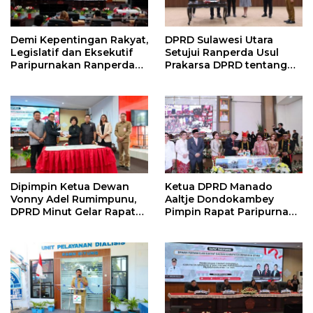
Demi Kepentingan Rakyat,
DPRD Sulawesi Utara
Legislatif dan Eksekutif
Setujui Ranperda Usul
Paripurnakan Ranperda
Prakarsa DPRD tentang
Pemerintahan Desa
Pemberdayaan
Perempuan dan Anak
Sebagai Ranperda
Prakarsa DPRD
Dipimpin Ketua Dewan
Ketua DPRD Manado
Vonny Adel Rumimpunu,
Aaltje Dondokambey
DPRD Minut Gelar Rapat
Pimpin Rapat Paripurna
Paripurna RKA KUA-PPAS
HUT Kota Manado ke 403