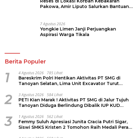
Berita Populer
1
4 Agustus 2026
785 Lihat
Bareskrim Polri Hentikan Aktivitas PT SMG di
Tanoyan Selatan, Lima Unit Excavator Turut
Diamankan
2
3 Agustus 2026
584 Lihat
PETI Kian Marak ! Aktivitas PT SMG di Jalur Tujuh
Tanoyan Diduga Berlindung Dibalik IUP KUD
Perintis
3
1 Agustus 2026
562 Lihat
Femmy Suluh Apresiasi Junita Cracia Putri Sigar,
Siswi SMKS Kristen 2 Tomohon Raih Medali Perak
LKS Dikmen Nasional 2026
4
4 Agustus 2026
550 Lihat
Forward Sulut Resmi Bergabung Dengan Wadah
Pokja PWI Kota Manado
5
4 Agustus 2026
509 Lihat
Kwarcab Gerakan Pramuka Kota Manado Gelar
KMD 2026, Tingkatkan Kompetensi 36 Calon
Pembina Pramuka