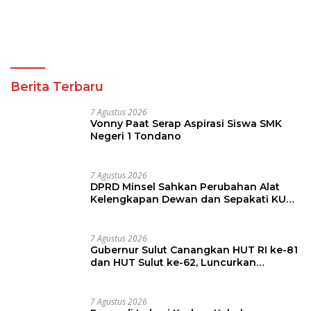
7 Agustus 2026
Vonny Paat Serap Aspirasi Siswa SMK
Negeri 1 Tondano
7 Agustus 2026
DPRD Minsel Sahkan Perubahan Alat
Kelengkapan Dewan dan Sepakati KUA-
PPAS 2027
7 Agustus 2026
Gubernur Sulut Canangkan HUT RI ke-81
dan HUT Sulut ke-62, Luncurkan
Keringanan Merdeka, Bebas Pajak
Kendaraan
7 Agustus 2026
Reses di Lokasi Korban Kebakaran
Pakowa, Amir Liputo Salurkan Bantuan
Kemanusiaan
7 Agustus 2026
Yongkie Limen Janji Perjuangkan
Aspirasi Warga Tikala