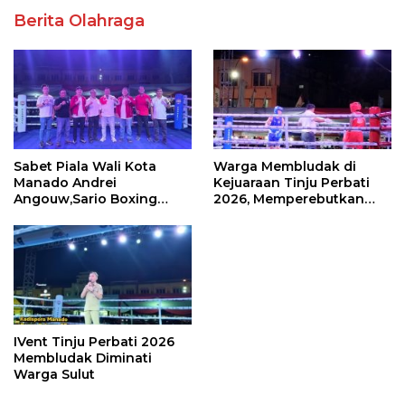
Sabet Piala Wali Kota
Warga Membludak di
Manado Andrei
Kejuaraan Tinju Perbati
Angouw,Sario Boxing
2026, Memperebutkan
Camp Juara Umum Tinju
Piala Wali Kota
Perbati 2026
IVent Tinju Perbati 2026
Mewakili Gubernur Sulut,
Membludak Diminati
dr Fransiscus Andi
Warga Sulut
Silangen, Buka Hajatan
Tinju Perbati Sulut,
Memperebutkan Piala
Wali Kota Manado