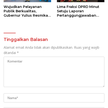
Wujudkan Pelayanan
Lima Fraksi DPRD Minut
Publik Berkualitas,
Setuju Laporan
Gubernur Yulius Resmikan
Pertanggungjawaban
Unit Hemodialisis RSMN
APBD 2025
Bitung dan Dukung RSUD
Naik Tipe C
Tinggalkan Balasan
Alamat email Anda tidak akan dipublikasikan.
Ruas yang wajib
ditandai
*