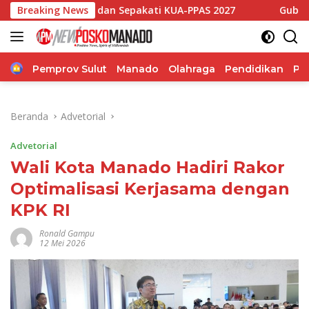
Langsung
n dan Sepakati KUA-PPAS 2027
Breaking News
Gubernur Sulut Canangk
ke
konten
Home
Pemprov Sulut
Manado
Olahraga
Pendidikan
Po
Beranda
Advetorial
Advetorial
Wali Kota Manado Hadiri Rakor
Optimalisasi Kerjasama dengan
KPK RI
Ronald Gampu
12 Mei 2026