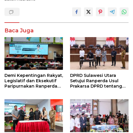
Baca Juga
Demi Kepentingan Rakyat,
DPRD Sulawesi Utara
Legislatif dan Eksekutif
Setujui Ranperda Usul
Paripurnakan Ranperda
Prakarsa DPRD tentang
Pemerintahan Desa
Pemberdayaan
Perempuan dan Anak
Sebagai Ranperda
Prakarsa DPRD