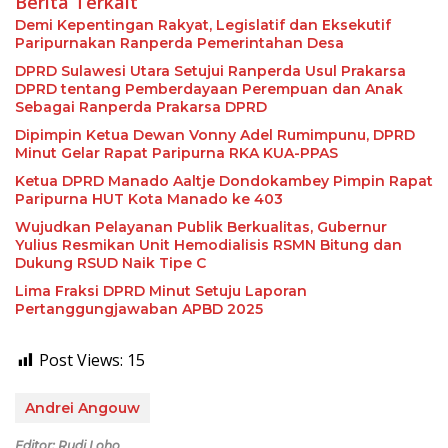
Berita Terkait
Demi Kepentingan Rakyat, Legislatif dan Eksekutif
Paripurnakan Ranperda Pemerintahan Desa
DPRD Sulawesi Utara Setujui Ranperda Usul Prakarsa
DPRD tentang Pemberdayaan Perempuan dan Anak
Sebagai Ranperda Prakarsa DPRD
Dipimpin Ketua Dewan Vonny Adel Rumimpunu, DPRD
Minut Gelar Rapat Paripurna RKA KUA-PPAS
Ketua DPRD Manado Aaltje Dondokambey Pimpin Rapat
Paripurna HUT Kota Manado ke 403
Wujudkan Pelayanan Publik Berkualitas, Gubernur
Yulius Resmikan Unit Hemodialisis RSMN Bitung dan
Dukung RSUD Naik Tipe C
Lima Fraksi DPRD Minut Setuju Laporan
Pertanggungjawaban APBD 2025
Post Views:
15
Andrei Angouw
Editor: Rudi Loho