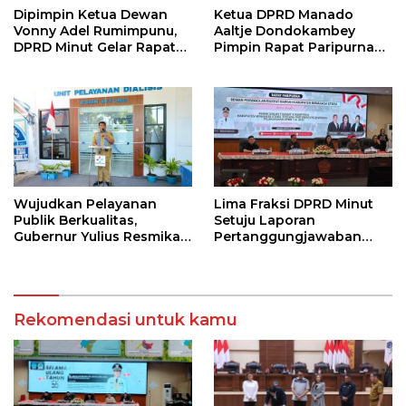
Dipimpin Ketua Dewan
Ketua DPRD Manado
Vonny Adel Rumimpunu,
Aaltje Dondokambey
DPRD Minut Gelar Rapat
Pimpin Rapat Paripurna
Paripurna RKA KUA-PPAS
HUT Kota Manado ke 403
Wujudkan Pelayanan
Lima Fraksi DPRD Minut
Publik Berkualitas,
Setuju Laporan
Gubernur Yulius Resmikan
Pertanggungjawaban
Unit Hemodialisis RSMN
APBD 2025
Bitung dan Dukung RSUD
Naik Tipe C
Rekomendasi untuk kamu