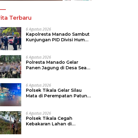
ita Terbaru
6 Agustus 2026
Kapolresta Manado Sambut
Kunjungan PID Divisi Humas
Polri
6 Agustus 2026
Polresta Manado Gelar
Panen Jagung di Desa Sea,
Perkuat Ketahanan Pangan
Dukung Program
Swasembada Pangan
6 Agustus 2026
Polsek Tikala Gelar Silau
Mata di Perempatan Patung
Kuda Paal Dua
6 Agustus 2026
Polsek Tikala Cegah
Kebakaran Lahan di
Ranomuut Meluas ke
Permukiman