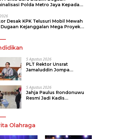
minalisasi Polda Metro Jaya Kepada
see Monicha Elshaday
i 2026
kor Desak KPK Telusuri Mobil Mewah
 Dugaan Kejanggalan Mega Proyek
n di BPJN
ndidikan
5 Agustus 2026
PLT Rektor Unsrat
Jamaluddin Jompa
Tekankan 7 Poin, Pastikan
Layanan Akademik dan
Kampus Kondusif
5 Agustus 2026
Jahja Paulus Rondonuwu
Resmi Jadi Kadis
Pendidikan Sulut, Gantikan
Femmy J Suluh
ita Olahraga