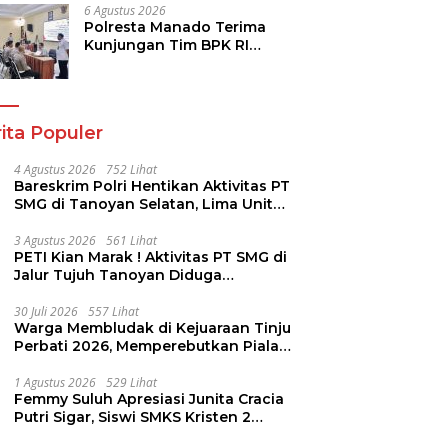
6 Agustus 2026
Polresta Manado Terima
Kunjungan Tim BPK RI
Dalam Pemeriksaan
Kepatuhan Atas Manajemen
Sistem Informasi Layanan
Laporan Kamtibmas
ita Populer
4 Agustus 2026
752 Lihat
Bareskrim Polri Hentikan Aktivitas PT
SMG di Tanoyan Selatan, Lima Unit
Excavator Turut Diamankan
3 Agustus 2026
561 Lihat
PETI Kian Marak ! Aktivitas PT SMG di
Jalur Tujuh Tanoyan Diduga
Berlindung Dibalik IUP KUD Perintis
30 Juli 2026
557 Lihat
Warga Membludak di Kejuaraan Tinju
Perbati 2026, Memperebutkan Piala
Wali Kota
1 Agustus 2026
529 Lihat
Femmy Suluh Apresiasi Junita Cracia
Putri Sigar, Siswi SMKS Kristen 2
Tomohon Raih Medali Perak LKS