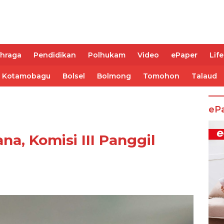
ahraga
Pendidikan
Polhukam
Video
ePaper
Life
Kotamobagu
Bolsel
Bolmong
Tomohon
Talaud
eP
a, Komisi III Panggil