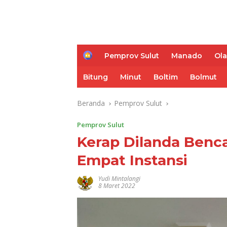
H
Pemprov Sulut
Manado
Ol
o
m
Bitung
Minut
Boltim
Bolmut
e
Beranda
Pemprov Sulut
Pemprov Sulut
Kerap Dilanda Bencan
Empat Instansi
Yudi Mintalangi
8 Maret 2022