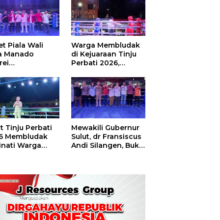
t Piala Wali
Warga Membludak
a Manado
di Kejuaraan Tinju
rei
Perbati 2026,
ouw,Sario
Memperebutkan
ing Camp Juara
Piala Wali Kota
m Tinju Perbati
6
t Tinju Perbati
Mewakili Gubernur
6 Membludak
Sulut, dr Fransiscus
inati Warga
Andi Silangen, Buka
t
Hajatan Tinju
Perbati Sulut,
Memperebutkan
Piala Wali Kota
Manado