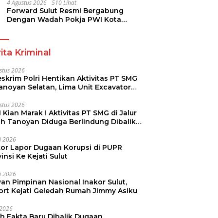
Dikmen Nasional 2026
4 Agustus 2026
510 Lihat
Forward Sulut Resmi Bergabung
Dengan Wadah Pokja PWI Kota
Manado
ita Kriminal
stus 2026
skrim Polri Hentikan Aktivitas PT SMG
Tanoyan Selatan, Lima Unit Excavator
ut Diamankan
stus 2026
 Kian Marak ! Aktivitas PT SMG di Jalur
uh Tanoyan Diduga Berlindung Dibalik
KUD Perintis
li 2026
kor Lapor Dugaan Korupsi di PUPR
insi Ke Kejati Sulut
li 2026
an Pimpinan Nasional Inakor Sulut,
ort Kejati Geledah Rumah Jimmy Asiku
i 2026
ah Fakta Baru Dibalik Dugaan