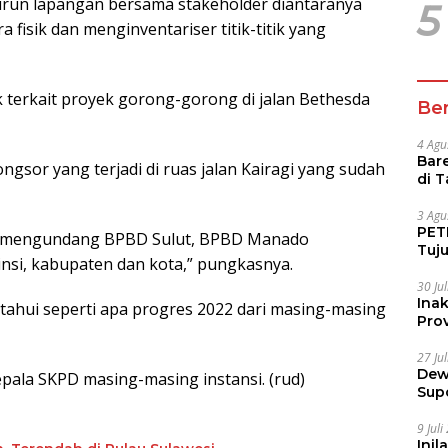
urun lapangan bersama stakeholder diantaranya
5
 fisik dan menginventariser titik-titik yang
 terkait proyek gorong-gorong di jalan Bethesda
Ber
4 Agu
Bare
sor yang terjadi di ruas jalan Kairagi yang sudah
di 
Tur
3 Agu
PETI
li mengundang BPBD Sulut, BPBD Manado
Tuj
nsi, kabupaten dan kota,” pungkasnya.
IUP 
30 Ju
Ina
tahui seperti apa progres 2022 dari masing-masing
Prov
27 Ju
Dew
Kepala SKPD masing-masing instansi. (rud)
Sup
9 Jul
Inil