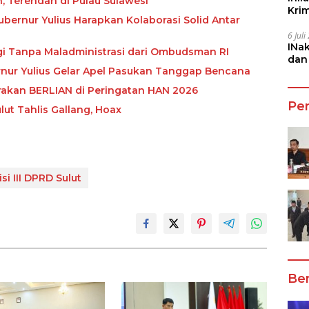
n, Terendah di Pulau Sulawesi
Kri
ubernur Yulius Harapkan Kolaborasi Solid Antar
She
6 Jul
INa
ggi Tanpa Maladministrasi dari Ombudsman RI
dan
bernur Yulius Gelar Apel Pasukan Tanggap Bencana
Jala
rakan BERLIAN di Peringatan HAN 2026
Pe
lut Tahlis Gallang, Hoax
si III DPRD Sulut
Ber