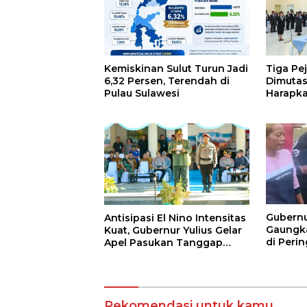
Kemiskinan Sulut Turun Jadi
Tiga Pe
6,32 Persen, Terendah di
Dimutas
Pulau Sulawesi
Harapka
Antar S
Gubernu
Antisipasi El Nino Intensitas
Gaungk
Kuat, Gubernur Yulius Gelar
di Peri
Apel Pasukan Tanggap
Bencana
Rekomendasi untuk kamu