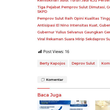
Kemiskinan Sulut Turun Jadi 6,32 Perse
Tiga Pejabat Pemprov Sulut Dimutasi, G
SKPD
Pemprov Sulut Raih Opini Kualitas Tin
Antisipasi El Nino Intensitas Kuat, Gu
Gubernur Yulius Selvanus Gaungkan Ge
Viral Rekaman Suara Mirip Sekdaprov Su
Post Views:
16
Berty Kapojos
Deprov Sulut
Komi
Komentar
Baca Juga