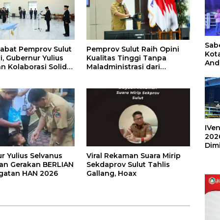
Sabe
jabat Pemprov Sulut
Pemprov Sulut Raih Opini
Kot
i, Gubernur Yulius
Kualitas Tinggi Tanpa
And
n Kolaborasi Solid
Maladministrasi dari
Ang
KPD
Ombudsman RI
Box
Umu
202
IVen
202
Dim
Sulu
r Yulius Selvanus
Viral Rekaman Suara Mirip
an Gerakan BERLIAN
Sekdaprov Sulut Tahlis
ngatan HAN 2026
Gallang, Hoax